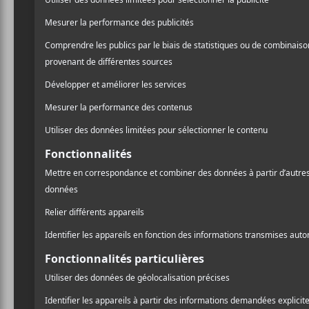
Pissenlit
(2020)
Crédit photo:
Marc-Étienne Mongrain
CRITIQUES