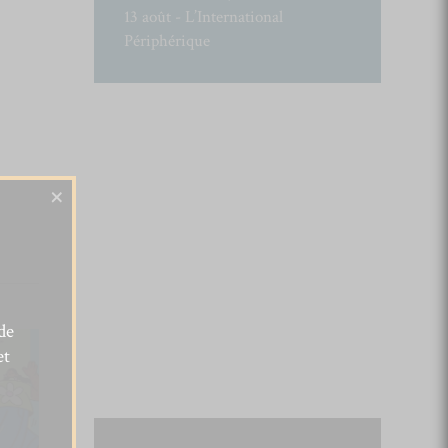
13 août - L’International
Périphérique
×
de
et