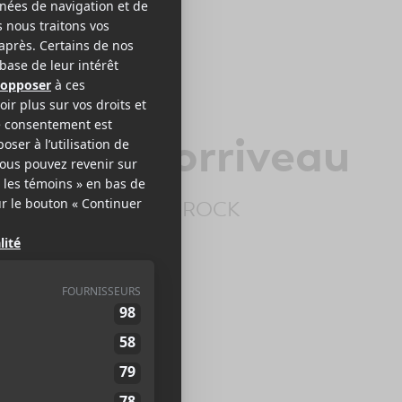
ntoine Corriveau
K FRANCOPHONE ROCK
EB >