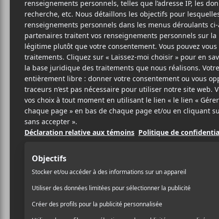
A
FOL
SITE W
BIO