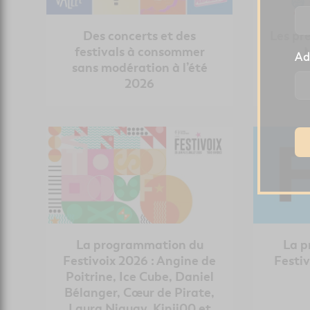
Des concerts et des
Les pr
festivals à consommer
Ad
sans modération à l’été
2026
La programmation du
La p
Festivoix 2026 : Angine de
Festi
Poitrine, Ice Cube, Daniel
Bélanger, Cœur de Pirate,
Laura Niquay, Kinji00 et