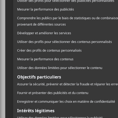
Antoine Corriveau
est un auteur-compositeur-i
Ombres longues
en 2014, il connaît un succès cri
publié des ouvrages à la maison d’édition Le Gr
Sa chanson
Le Nouveau vocabulaire
lui a valu le
troisième album lui a valu une place sur la longue
de l’année.
Discographie
Entre quatre murs
— épuisé (2008)
Ni vu ni connu
— épuisé (2009)
Saint-Maurice/Logan
(2011)
Les Ombres Longues
(2014)
Cette chose qui cognait au creux de sa poitrine
Feu de forêt
— EP (2018)