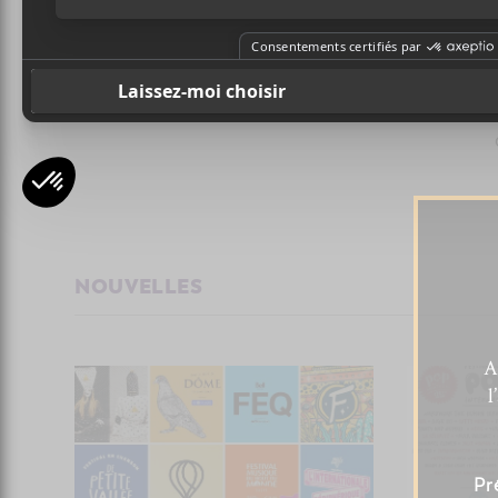
ANTOINE
ANTOINE
CORRIVEAU
CORRIVEAU
Oiseau de nuit
Pissenlit
C
c
NOUVELLES
A
l
Pr