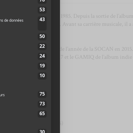
nterprète québécois né en 1985. Depuis la sortie de l’albu
tique important au Québec. Avant sa carrière musicale, il a 
amophone.
 prix d’auteur-compositeur de l’année de la SOCAN en 2015
 liste du prix Polaris en 2017 et le GAMIQ de l’album indie
 sans vouloir s’arrêter
(2016)