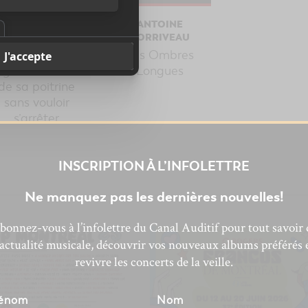
ANTOINE
ANTOINE
CORRIVEAU
CORRIVEAU
ette chose qui
Les Ombres
ognait au creux
Longues
de sa poitrine
sans vouloir
s’arrêter
INSCRIPTION À L’INFOLETTRE
Ne manquez pas les dernières nouvelles!
bonnez-vous à l’infolettre du Canal Auditif pour tout savoir 
’actualité musicale, découvrir vos nouveaux albums préférés 
revivre les concerts de la veille.
énom
Nom