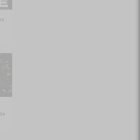
es
de