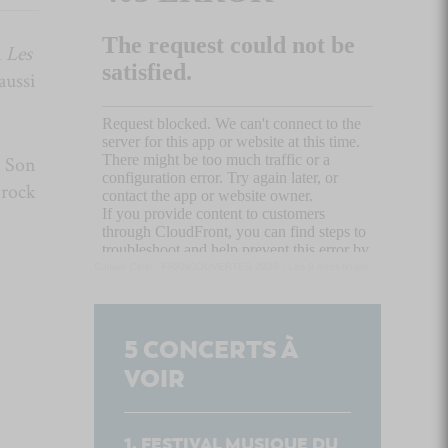
m
Les
aussi
. Son
 rock
Culture Cible
·
FRANCOUVERTES 2026 - Les 9 demi-finalistes analysés à chaud! | Culture Cible
5
CONCERTS À
VOIR
FESTIVAL MUSIQUE DU