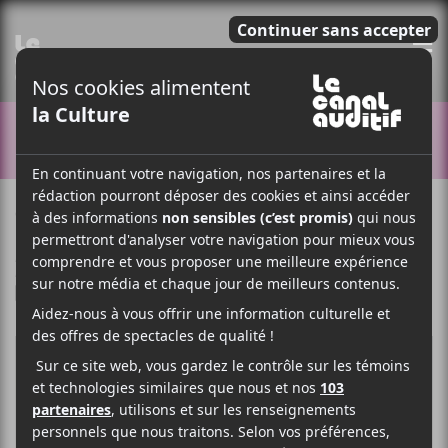
E
CONCOURS
9 OCTOBRE 2020
ARTICLE SPONSORISÉ
PAR
/ FRANCOPHONE
/ ROCK
F
T
P
A
W
A
C
I
R
E
T
T
B
T
A
O
E
G
O
R
E
K
R