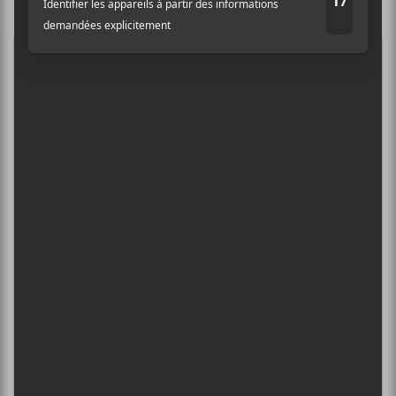
Nom
5
CONCERTS À VOIR
Adresse courriel
*
ÎLESONIQ 2026
8 août - Parc Jean-Drapeau
PISS | THEE SOREHEADS + POOLGIRL
8 août - Théâtre Fairmount
INTERNATIONAL DE MONTGOLFIÈRES
DE SAINT-JEAN-SUR-RICHELIEU : FIN DE
SEMAINE 2
13 août - À gagner : PISSENLIT, le nouvel album
d’Antoine Corriveau!
L’INTERNATIONAL PÉRIPHÉRIQUES
2026