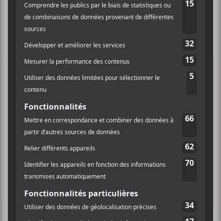
×
INSCRIPTION À L’INFOLETTRE
Ne manquez pas les dernières
nouvelles!
Abonnez-vous à l’infolettre du Canal
Auditif pour tout savoir de l’actualité
musicale, découvrir vos nouveaux
albums préférés et revivre les
concerts de la veille.
Prénom
Culture Cible
·
FRANCOUVERTES 2026 - Les 9 demi-finalistes analysés à chaud! | Culture Cible