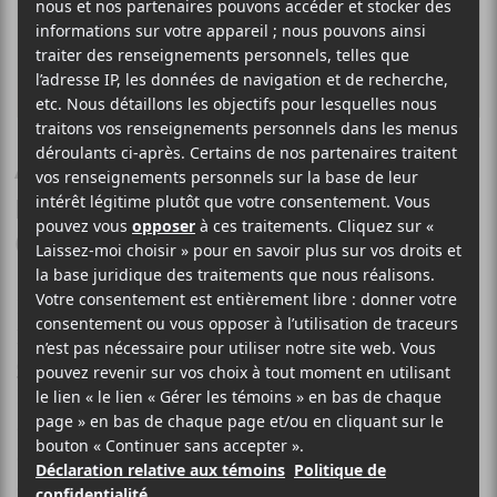
À gagner : PISSENLIT, le
nouvel album d’Antoine
Corriveau!
Le Canal Auditif et Secret City Records vous offrent
la chance de gagner le nouvel album d’
Antoine
Corriveau
,
PISSENLIT
, en format vinyle et cassette!
Fraichement paru,
PISSENLIT
est le quatrième album
de l’artiste et se veut comme un
road album
à écouter
en parcourant les routes du pays dans son char tout
croche. Bonne chance à tous et à toutes!