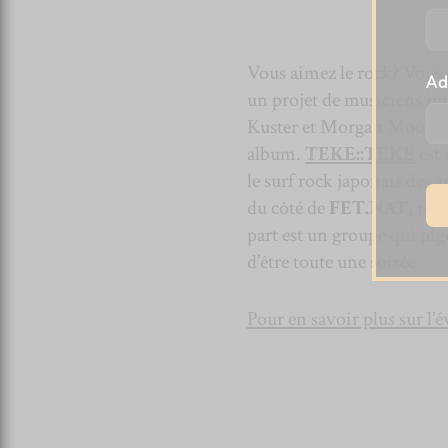
Vous aimez le rock? Vous s
Ad
un projet de musiciens im
Kuster et Morgan Moore.
album.
TEKE::TEKE
est 
le surf rock japonais des
du côté de
FET.NAT
, rec
part est un groupe qui pig
d’être toute une soirée.
Pour en savoir plus sur l