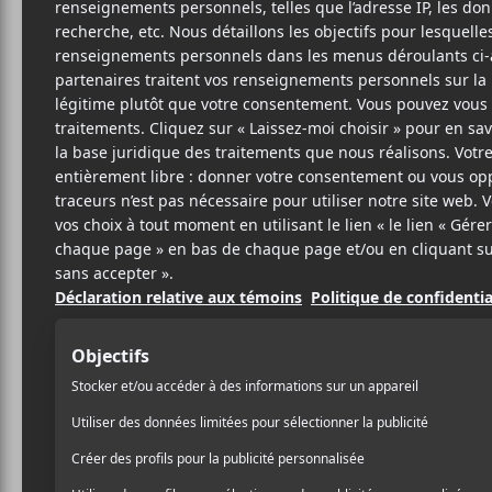
12 NOVEMBRE 2018
ARTICLE
PAR
SPONSORISÉ
/ FESTIVAL
PARTAGER
F
T
P
A
W
A
C
I
R
E
T
T
B
T
A
O
E
G
O
R
E
K
R