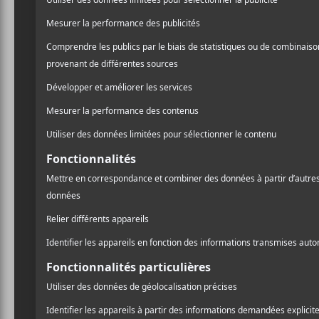
Fouki x Rowjay
15 novembre au C
FouKi
commence à être co
dancehall et à la
Gayté
bie
ignorant (parce qu’il s’op
Zoya
est résolument un rap
scène. Son dernier
EP av
des grands.
Pour en savoir plus sur l