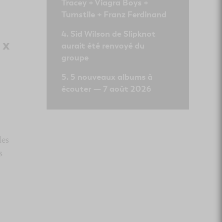
Tracey + Viagra Boys +
Turnstile + Franz Ferdinand
Sid Wilson de Slipknot
 x
aurait été renvoyé du
groupe
5 nouveaux albums à
écouter — 7 août 2026
des
s