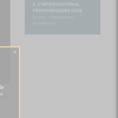
L’INTERNATIONAL
PÉRIPHÉRIQUES 2026
13 août - L’International
Périphérique
×
de
et
EKE