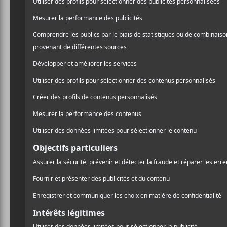
7 specta
découve
Montréa
C’est le dernier f
Montréal arrive à
vedette des artist
spectacles qui vou
l’édition 2018