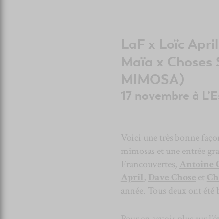
LaF x Loïc Apri
Maïa x Choses
MIMOSA)
17 novembre à L’E
Voici une très bonne faço
mimosas et une entrée gra
Francouvertes,
Antoine 
April
,
Dave Chose
et
Ch
année. Tous deux ont été b
Pour en savoir plus sur l