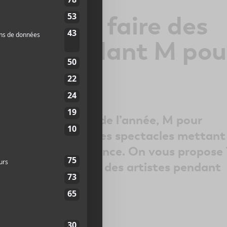
cles pour faire des
rtes pendant M pou
l 2018
estival d’envergure de l’année, M pour
 grands pas avec des spectacles mettant
es de la belle province. On vous propose 
s feront découvrir des artistes pendant