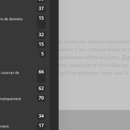
 x Zach Zoya
lub Soda
nnu du public avec son rap coloré aux rythmes ensoleillés
n pansue.
Rowjay
est un meneur d’une certaine forme de 
pose au rap engagé) qui tranquillement affûte sa plume.
Za
peur à surveiller. Il est jeune, audacieux et très solide sur
ec
High
Klassified
montre qu’il est prêt pour jouer dans la
’événement