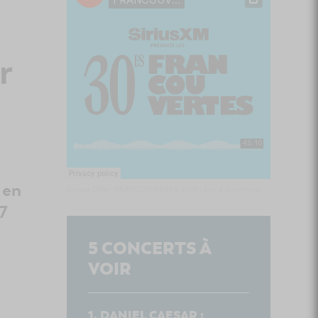
r
 en
Culture Cible
·
FRANCOUVERTES 2026 - Les 9 demi-finalistes analysés à chaud! | Culture Cible
7
5
CONCERTS À
VOIR
DANIEL CAESAR :