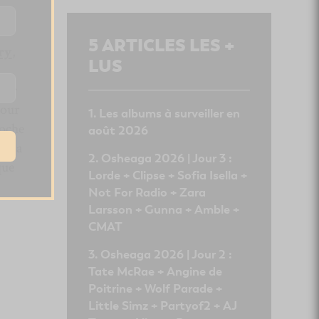
5
ARTICLES LES +
ry
,
LUS
ier
pour
Les albums à surveiller en
loche
août 2026
r sa
Osheaga 2026 | Jour 3 :
que
Lorde + Clipse + Sofia Isella +
Not For Radio + Zara
Larsson + Gunna + Amble +
CMAT
Osheaga 2026 | Jour 2 :
Tate McRae + Angine de
Poitrine + Wolf Parade +
Little Simz + Partyof2 + AJ