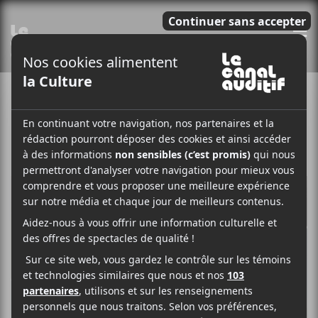
E
À LA UNE