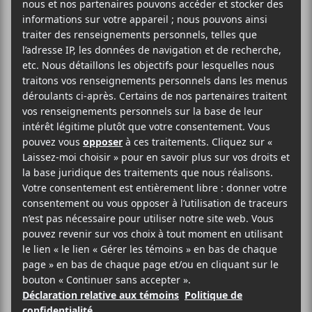
Richard Desjardins offrira deux concerts au Club
Soda les 6 et 7 novembre.
Coup de coeur francophone
(514) 253-3024
Voir le site Organisateur
Club Soda
1225, Boul. St-Laurent
Montréal
,
H2X 2S6
Canada
514-286-1010
Voir Lieu site web