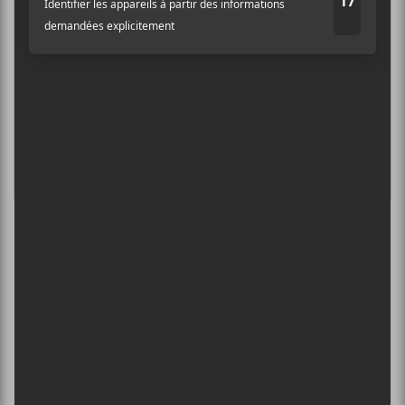
SPERGY + 070 SHAKE
6 août - Centre Bell
ÎLESONIQ 2026
8 août - Parc Jean-Drapeau
L’INTERNATIONAL PÉRIPHÉRIQUES
2026
13 août - L’International Périphérique