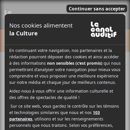
E
CALENDRIER
CCF 2026 : Richard
Desjardins — Complet
6 novembre
7 novembre
20:00
@
–
@
23:00
Dans le cadre de Coup de cœur francophone,