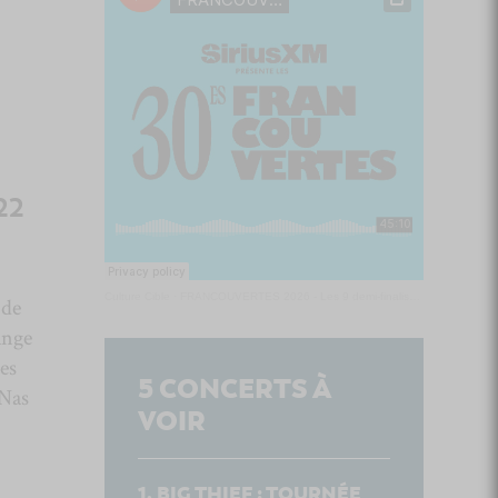
22
Culture Cible
·
FRANCOUVERTES 2026 - Les 9 demi-finalistes analysés à chaud! | Culture Cible
 de
ange
es
5
CONCERTS À
 Nas
VOIR
BIG THIEF : TOURNÉE