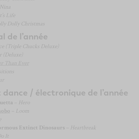
 Nina
’s Life
lly Dolly Christmas
l de l’année
ice (Triple Chucks Deluxe)
r (Deluxe)
er Than Ever
sitions
ur
dance / électronique de l’année
uetta
–
Hero
nobo
–
Loom
e
ormous Extinct Dinosaurs
–
Heartbreak
o It