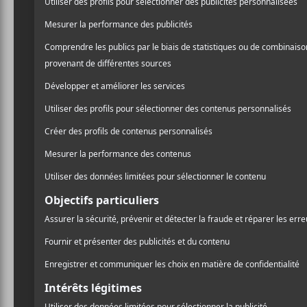
Les nomi
Grammy
Ça y est, les nom
qui aura lieu le 31
Cette semaine, la Recordi
votes et le nombre de jury
réellement grand-chose? À 
plus nommés, on retrouve :
X, Brandi Carlile et Silk 