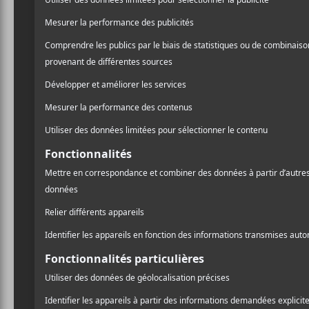
C’est un rendez-vous le lu
Enregistrement
ABBA
–
I Still Have 
Jon Batiste
–
Freed
Tony Bennett
,
Lady
Justin Bieber
,
Danie
Brandi Carlile
–
Rig
Doja Cat
,
SZA
–
Kis
Billie Eilish
–
Happi
Lil Nas X
–
Montero 
Olivia Rodrigo
–
Dr
Silk Sonic
–
Leave t
Album de l’ann
Jon Batiste
–
We Ar