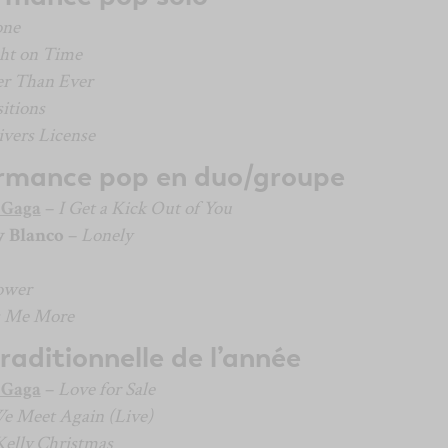
one
ht on Time
er Than Ever
sitions
ivers License
ormance pop en duo/groupe
 Gaga
–
I Get a Kick Out of You
 Blanco
–
Lonely
ower
s Me More
aditionnelle de l’année
 Gaga
–
Love for Sale
We Meet Again (Live)
Kelly Christmas