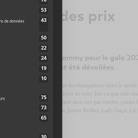
nations des prix
 2022
inations des prix Grammy pour le gala 20
 janvier prochain ont été dévoilées.
ng Academy faisait grand cas du changement dans le mode
s qui peuvent exercer leur droit de vote. Est-ce que cela ch
vous de le constater. On peut dire ceci par contre, parmi l
 Billie Eilish, Jon Baptiste, Justin Bieber, Lady Gaga, Lil
Sonic.