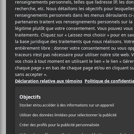
23 NOVEMBRE 2021
LOUIS-PHILIPPE
PAR
LABRÈCHE
PARTAGER
F
T
P
A
W
A
C
I
R
E
T
T
B
T
A
O
E
G
O
R
E
K
R