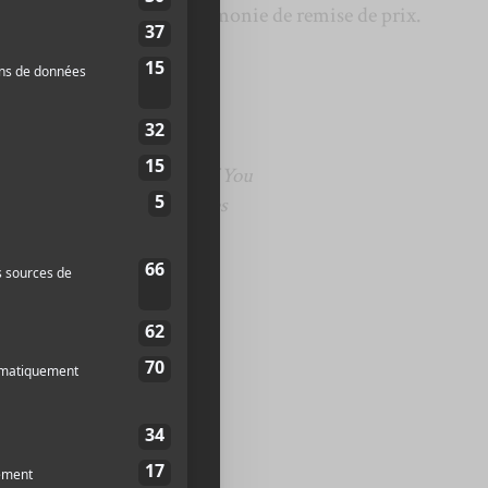
ndi 31 janvier pour la cérémonie de remise de prix.
 de l’année
Faith in You
om
 Gaga
–
I Get a Kick Out of You
l Caesar
,
Giveon
–
Peaches
ht on Time
s Me More
er Than Ever
(Call Me by Your Name)
ivers License
he Door Open
ée
e