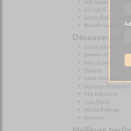
Silk Sonic
–
Leave t
Lil Nas X
–
Montero 
Justin Bieber
,
Danie
Ad
Brandi Carlile
–
Rig
Découverte de 
Arooj Aftab
Jimmie Allen
Baby Keem
Finneas
Glass Animals
Japanese Breakfast
The Kid Laroi
Arlo Parks
Olivia Rodrigo
Saweetie
Meilleure perf