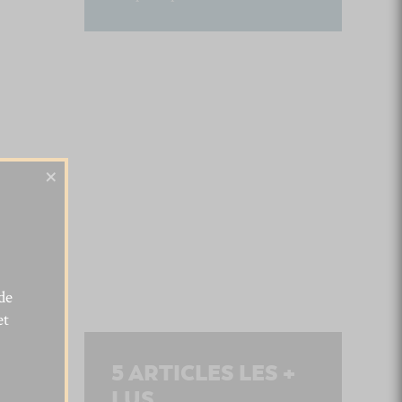
×
de
et
5
ARTICLES LES +
LUS