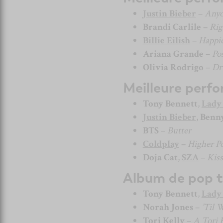
Justin Bieber
–
Any
Brandi Carlile
–
Rig
Billie Eilish
–
Happi
Ariana Grande
–
Po
Olivia Rodrigo
–
Dr
Meilleure perf
Tony Bennett
,
Lady
Justin Bieber
,
Benny
BTS
–
Butter
Coldplay
–
Higher P
Doja Cat
,
SZA
–
Kis
Album de pop tr
Tony Bennett
,
Lady
Norah Jones
–
’Til 
Tori Kelly
–
A Tori 