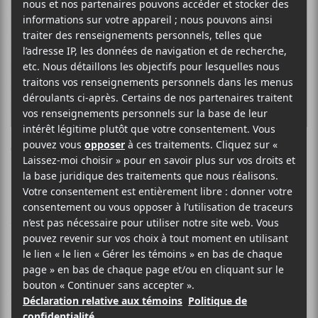
Terrace Martin
HIP HOP / RAP JAZZ R & B / SOUL
SITE WEB >
BIO