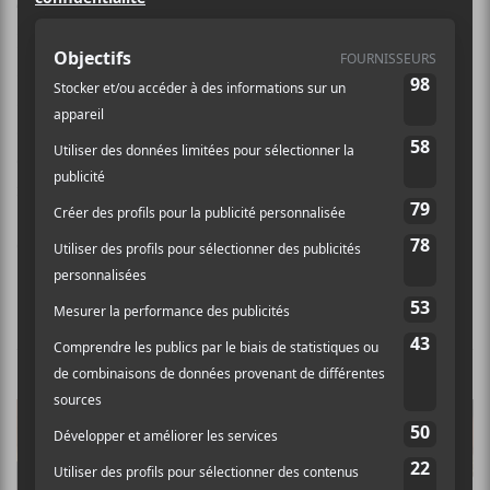
Terrace Jamahl Martin
est né le 28 décembre 1978.
Il est un musicien, rappeur et compositeur, mais c’est
surtout pour ses réalisations pour d’autres artistes qu’il
s’est fait connaître. Il a travaillé avec
Kendrick Lamar
,
Snoop Dogg et Stevie Wonder. Il incorpore à ses
chansons du funk, du soul, du jazz et même de la
musique classique.
Crédit photo:
Facebook
NOUVELLES