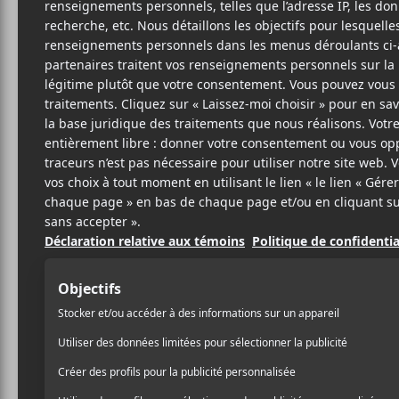
N
HIP
SITE W
BIO