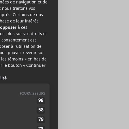
as
 HOP / RAP
EB >