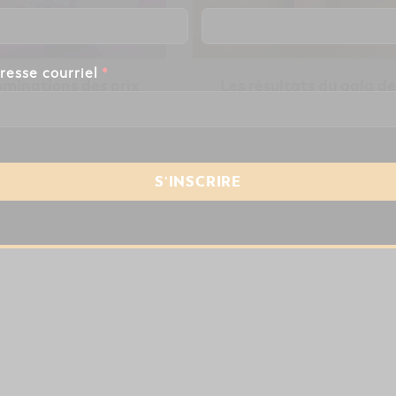
resse courriel
*
ominations des prix
Les résultats du gala de
Grammy 2022
prix Grammy 2021