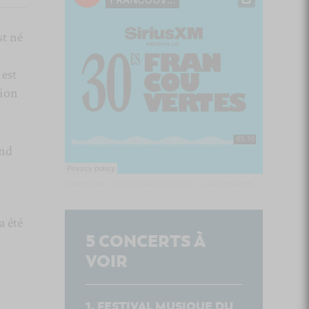
st né
 est
tion
and
Culture Cible
·
FRANCOUVERTES 2026 - Les 9 demi-finalistes analysés à chaud! | Culture Cible
a été
5
CONCERTS À
VOIR
FESTIVAL MUSIQUE DU