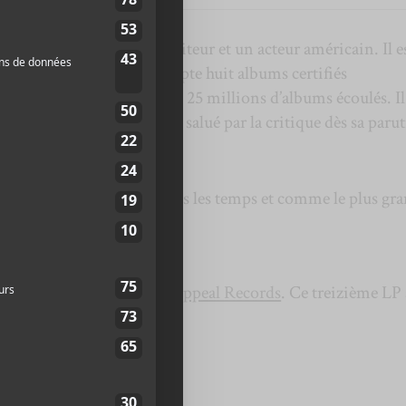
st un rappeur, un compositeur et un acteur américain. Il e
de jazz
Olu Dara
,
Nas
compte huit albums certifiés
ère, le MC compte plus de 25 millions d’albums écoulés. Il
premier album,
Illmatic
, est salué par la critique dès sa paru
us grands rappeurs de tous les temps et comme le plus gr
lé en août 2020, via
Mass Appeal Records
. Ce treizième LP 