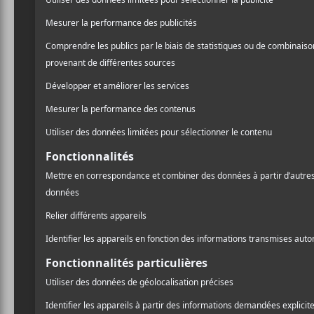
CRITIQUES
NAS
NAS
Nasir
Life Is Good