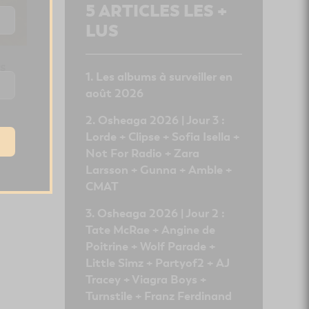
5
ARTICLES LES +
LUS
s
Les albums à surveiller en
août 2026
Osheaga 2026 | Jour 3 :
Lorde + Clipse + Sofia Isella +
Not For Radio + Zara
Larsson + Gunna + Amble +
CMAT
Osheaga 2026 | Jour 2 :
Tate McRae + Angine de
Poitrine + Wolf Parade +
Little Simz + Partyof2 + AJ
Tracey + Viagra Boys +
Turnstile + Franz Ferdinand