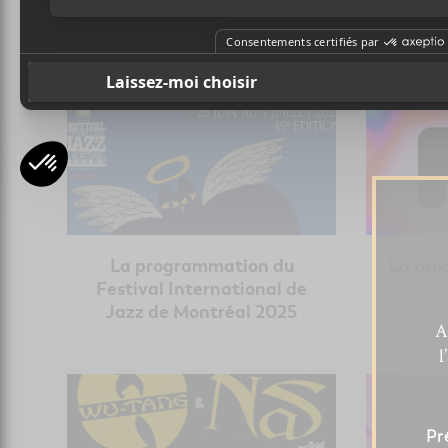
NOUVELLES
La programmation du
La pro
Festival International de
Jazz de Montréal 2025
A
l
Pr