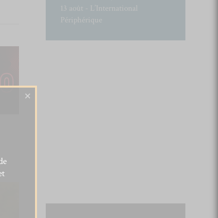
13 août - L’International
Périphérique
×
de
et