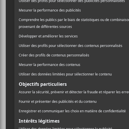
Nas
, de son vrai nom Nasir Bin Olu Dara Jones, e
en 1973 à Brooklyn, New York. Fils du musicien 
consécutivement disques de platine. Dans sa carri
également entrepreneur à son propre label. Son 
en 1994.
Nas
est considéré par beaucoup comme l’un des pl
rappeur de New York avec
The Notorious B.I.G
.
Le plus effort de
Nas
,
King’s Disease
, a été dévoi
nominé au Grammy 2020.
Crédit photo:
Mikamote (1998)