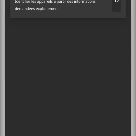
Heavy Montréal 2018 : Jour 1
×
INSCRIPTION À L’INFOLETTRE
ÉVÉNEMENTS PASSÉS
Ne manquez pas les dernières