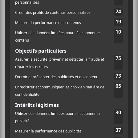
ROB ZOMBIE
+
KIRK HAMMETT
Rob Zombie – The Electric Warrior Acid Witch
Satanic Orgy Dispenser
NOUVELLES