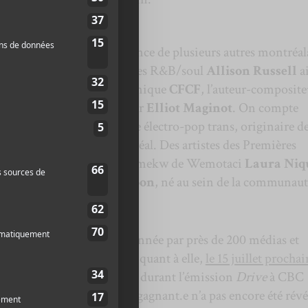
is.es, notons aussi la présence de plusieurs autres montréal
BIG|BRAVE
, les chanteuses R&B/soul
Allison Russell
a
oducteur de musique électronique
CFCF
, l’auteur-composite
aniel Lanois
et le chanteur
Elliot Maginot
. On compte
er
(il/they/them) un artiste électro-pop trans, originaire d
t maintenant basé à Montréal. Des artistes des Premières
 au palmarès : L’artiste atikamekw de Wemotaci
Laura Niq
 Daniel Monkman, alias
Zoon
, né au sein de la communaut
adiens
sélectionnés cette année par près de 200 médias et
Courte liste sera annoncée, quant à elle,
le 15 juillet prochai
ion spéciale de deux heures durant l’émission
Drive
à CBC
du dévoilement du ou de la gagnant.e n’a pas encore été révé