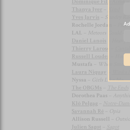
Dominique Fils-Aimé
Thanya Iyer
–
Kind
Yves Jarvis
–
Sundry Ro
Rochelle Jordan
–
Play 
Ad
LAL
–
Meteors Could C
Daniel Lanois
–
Heavy 
Thierry Larose
–
Canta
Russell Louder
–
Humo
Mustafa
–
When Smoke 
Laura Niquay
–
Waska 
Nyssa
–
Girls Like Me
The OBGMs
–
The Ends
Dorothea Paas
–
Anythi
Klô Pelgag
–
Notre-Dame
Savannah Ré
–
Opia
Allison Russell
–
Outsid
Julien Sagot
–
Sagot