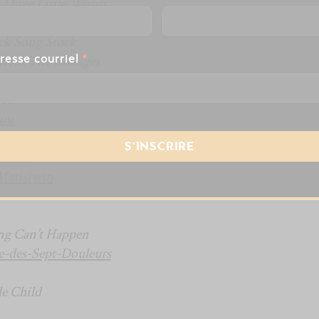
–
Three Little Words
ck Song Stock
With The Changes
resse courriel
*
ome Down
Sun
lou
r
Rises
Matisiwin
ng Can’t Happen
-des-Sept-Douleurs
e Child