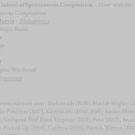
c School of Spontaneous Composition
–
Fiver with the
taneous Composition
Harris
–
Philadelphia
Magic Radio
e
ge
1
gina Witchcraft
Ignorance
dentes éditions sont : Backxwash (2020), Haviah Mighty (2
do Pimienta (2017), Kaytranada (2016), Buffy Sainte-Mari
), Godspeed You! Black Emperor (2013), Feist (2012), Arca
), Fucked Up (2009), Caribou (2008), Patrick Watson (2007