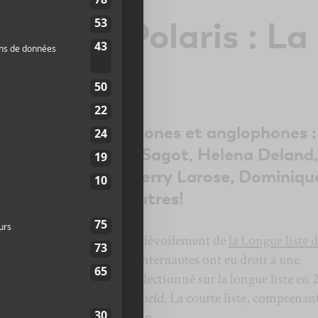
musique Polaris : La
iste 2021
cois.es, francophones et anglophones :
otte Cardin, Julien Sagot, Helena Deland,
esnard Lakes, Thierry Larose, Dominiqu
rvis, et quelques autres!
eu en direct sur YouTube le dévoilement de
la Longue liste 
ur son édition 2021. Les internautes ont eu droit à une
appeur
Cadence Weapon
, sélectionné sur la longue liste en 
pour son disque
Parallel World
. La courte liste, comprenant
dévoilée le 15 juillet prochain.