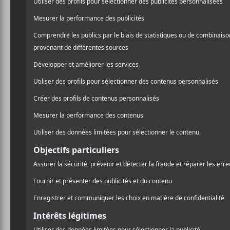
Prix de 
Longue l
Beaucoup de québé
Klô Pelgag, Charl
TEKE::TEKE, The B
Fils-Aimé, Yves Ja
Le 15 juin à midi avait li
Prix de musique Polaris
po
prestation en direct du r
et à nouveau cette année 
10 finalistes au prix, sera 