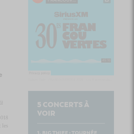
e
Culture Cible
·
FRANCOUVERTES 2026 - Les 9 demi-finalistes analysés à chaud! | Culture Cible
du
5
CONCERTS À
VOIR
2018
 les
BIG THIEF : TOURNÉE