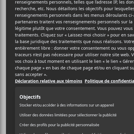
15 JUIN 2021
ELOÏSE LÉVEILLÉ-
PAR
CHAGNON
PARTAGER
F
T
P
A
W
A
C
I
R
E
T
T
B
T
A
O
E
G
O
R
E
K
R