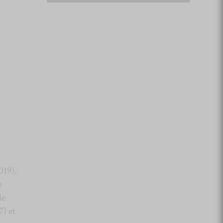
019),
e
de
) et