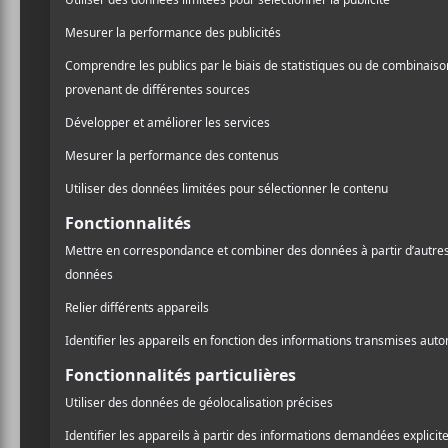
Parmi les artistes québéco
Le trio industriel et métal
que
Thanya Iyer
, le pr
interprète et réalisateur
D
également
Russell Loud
l’Île-du-Prince-Édouard e
Nations se glissent aussi
de même que le chanteur
Brokenhead Ojibway.
Voici les
40 albums can
journalistes culturels. La 
dans le cadre d’une diffus
Music. La date officielle 