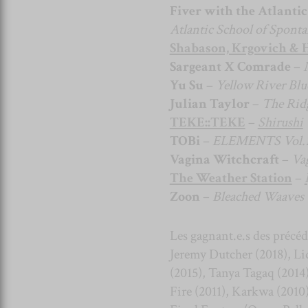
Fiver with the Atlanti
Atlantic School of Spon
Shabason, Krgovich & 
Sargeant X Comrade
–
Yu Su
–
Yellow River Blu
Julian Taylor
–
The Rid
TEKE::TEKE
–
Shirushi
TOBi
–
ELEMENTS Vol.
Vagina Witchcraft
–
Va
The Weather Station
–
Zoon
–
Bleached Waaves
Les gagnant.e.s des précé
Jeremy Dutcher (2018), Li
(2015), Tanya Tagaq (2014
Fire (2011), Karkwa (2010