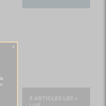
×
de
m
et
5
ARTICLES LES +
LUS