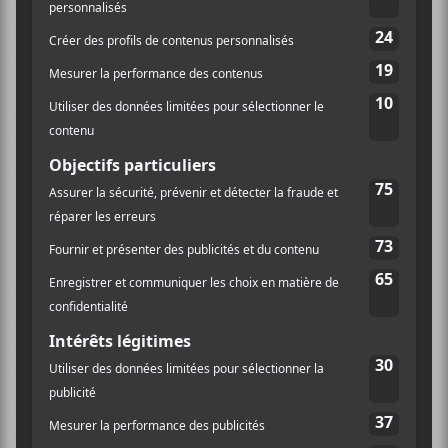
textures assez semblables à ses travaux solos ou au
merveilleux
Philadelphia
, lancé l’an dernier aux côtés
de Nicholas Krgovich et Chris Harris. Le coupable?
Potentiellement Thom Gill, musicien de l’ombre qui
collabore avec pas mal de monde dans la Ville-Reine.
Ses sorties solos se font rares, mais gravitent
justement autour de ce son
muzak
qui revient
visiblement à la mode dernièrement.
Pour en revenir à
Bernice
, le projet a démarré à la
base, en mode esseulé, avec la chanteuse Robin Dann.
S’est greffé éventuellement à elle ledit Thom Gill et
trois autres musiciens, juste avant la sortie du EP et de
l’album Puff tous deux parus en 2017 et 2018
respectivement. Une signature chez Arts & Crafts s’est
concrétisée à l’époque, accompagnée d’un certain