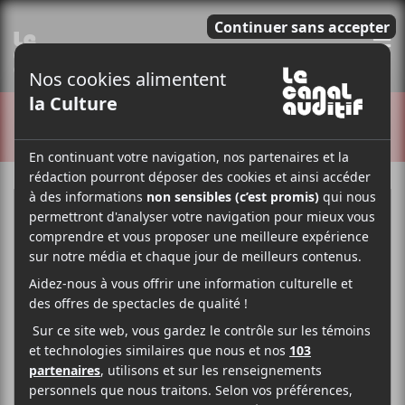
E
CRITIQUES