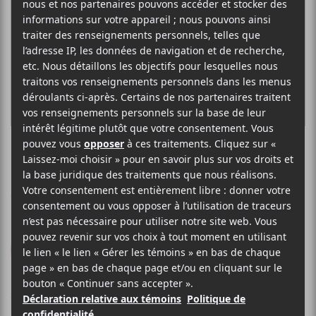
BERNICE
Eau de Bonjourno
Telephone Explosion
2021
50 minutes
8
LE MEILLEUR
DE LCA
17 MARS 2021
MATHIEU AUBRE
PAR