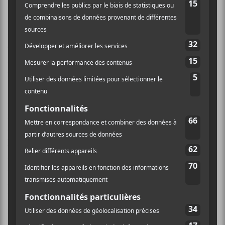
succès d’estime dès la parution des deux sorties. On
sentait déjà qu’un son très particulier était en train de
se créer : ambiances
new age
et jazz minimaliste
côtoyaient des voix ancrées dans le R&B et la soul. Le
résultat était subtil et doux, mais s’affirmait tout de
même.
Sur
Eau de Bonjourno
, les musiciens amènent la
formule plus loin. Prenons
Groove Elevation
, la pièce
d’ouverture de l’album en exemple. Des claviers bien
kitsch ouvrent le tout avec une drôle de dissonance
alors que des ajouts de voix et de bidouillages
électroniques sortent de nulle part pour venir
déstabiliser l’auditeur. Pourtant, la voix de Robin
Dann et les sections de saxophone bien positionnées
nous gardent en haleine. Le résultat pourrait
facilement devenir cacophonique et passer à côté du