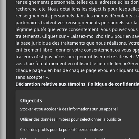
M
FOL
SITE W
BIO