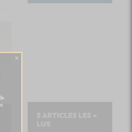
×
a
Q
de
et
5
ARTICLES LES +
LUS