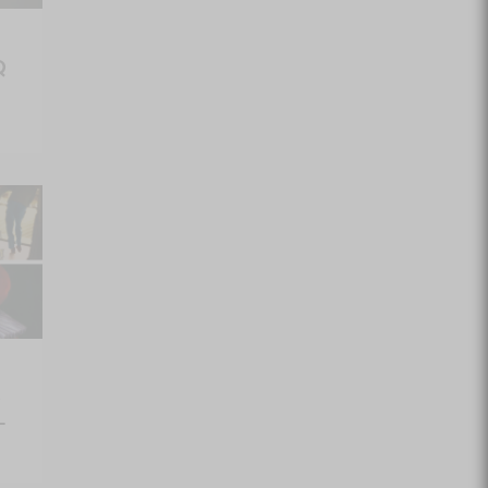
Q
é
-