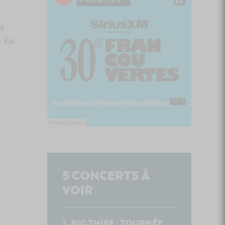
rd
. En
Culture Cible
·
FRANCOUVERTES 2026 - Les 9 demi-finalistes analysés à chaud! | Culture Cible
5
CONCERTS À
VOIR
BIG THIEF : TOURNÉE