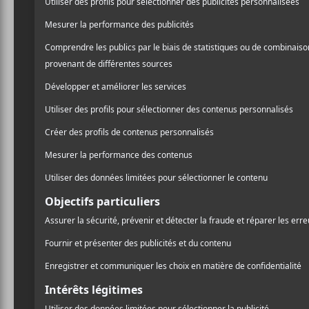
Matt Holubowski
est un auteur-compositeur-int
poursuivi des études en sciences politiques avan
2015, il participe à l’émission
La Voix
et signe peu
albums et offerts de nombreux concerts.
Discographie:
Old Man
(2014)
Solitudes
(2016)
Solitudes (Épilogues)
— EP (2017)
Weird Ones
(2020)
Crédit photo:
Bandcamp