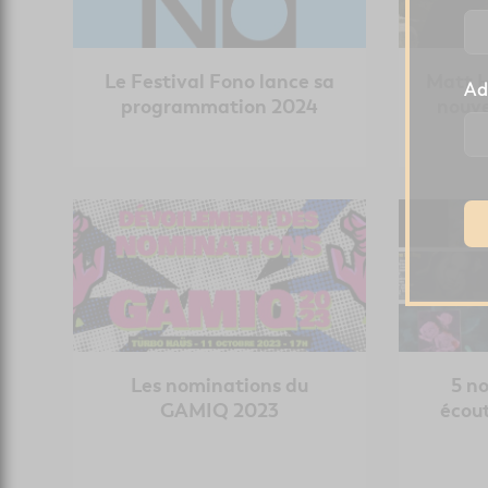
Le Festival Fono lance sa
Matt H
Ad
programmation 2024
nouve
Les nominations du
5 n
GAMIQ 2023
écout