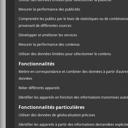
CRITIQUES
MATT HOLUBOWSKI
Weird Ones