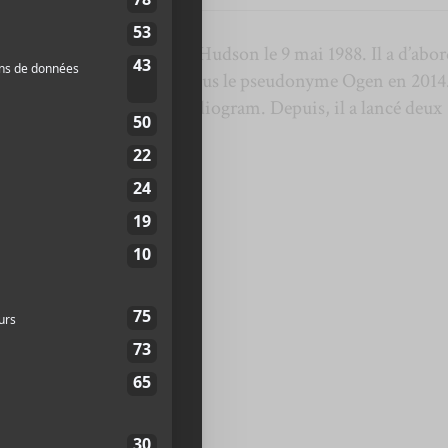
erprète montréalais né à Hudson le 9 mai 1988. Il a d’abo
t de se lancer en musique sous le pseudonyme Ogen en 2014
 après un contrat avec Audiogram. Depuis, il a lancé deux