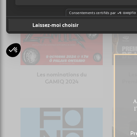
NOUVELLES
Les nominations du
Les
GAMIQ 2024
Premi
A
l
Pr