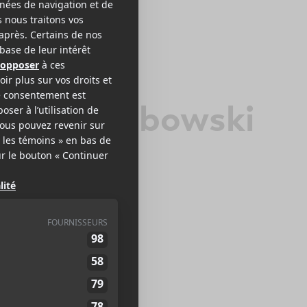
att Holubowski
K
EB >