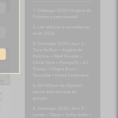
Osheaga 2026 | Angine de
Poitrine y sera samedi
r
Les albums à surveiller en
août 2026
Osheaga 2026 | Jour 2 :
Tate McRae + Angine de
Poitrine + Wolf Parade +
Little Simz + Partyof2 + AJ
Tracey + Viagra Boys +
Turnstile + Franz Ferdinand
Sid Wilson de Slipknot
aurait été renvoyé du
n
groupe
i
e
Osheaga 2026 | Jour 3 :
Lorde + Clipse + Sofia Isella +