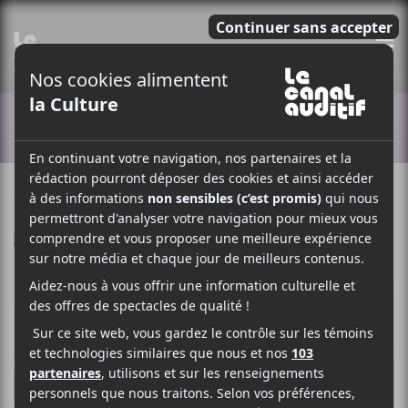
E
ACTUALITÉS
7 MARS 2018
LOUIS-PHILIPPE LABRÈCHE
PAR
F
T
P
A
W
A
C
I
R
E
T
T
B
T
A
O
E
G
O
R
E
K
R