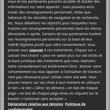
La
programmation
du FEQ 2018
Le FEQ accueillera de
nombreux gros noms de la
musique dont Neil Young, Foo
Fighters, Beck, The Weeknd,