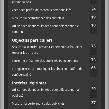
l’occasion pour
Neil Young
de fouler le sol de Québec
pour la première fois. Comme dirait l’adage, vaut
mieux tard que jamais! Les fans de rap pourront venir
se rincer les oreilles avec
Future
alors que ceux qui
préfère le son du violon et du folk américain pourront
se rabattre sur le Dave Matthews Band. Et que dire de
la venue de Cyndi Lauper! Finalement, la carte
blanche sera donnée à
Patrice Michaud
qui
accouchera d’un concept unique pour la soirée.