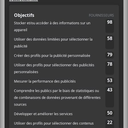
Lorde et… The Dave Matthews
Band.
Le Festival d’Été de Québec se déroulera du 5 au 15
juillet 2018. Fidèle à son habitude, le festival offre de
nombreuses têtes d’affiche et plusieurs artistes
internationaux intéressants. Les artistes québécois ne
sont pas non plus oubliés à travers tout ça. Mais trêve
de bavardage, passons à la programmation.
Les gros noms
Évidemment que la bande à Dave Grohl ne passe pas
inaperçue dans le Vieux-Québec! Il en va de même
pour
Beck
qui malgré un album moyen paru plus tôt
cette année, reste une valeur sure. La pop sera aussi à
l’honneur avec
Lorde
et
The Weeknd
. Ce sera aussi