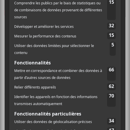
Des noms qui font saliver
Plusieurs artistes de qualités seront aussi du rendez-
vous. Le combo
Yamantaka // Sonic Titan
,
Bonobo
et
The War On Drugs
seront de la partie. Alors que les
deux derniers ont lancé des albums acclamés
récemment, Yamantaka // Sonic Titan lancera le sien
un peu plus tard en mars. Les punks canadiens de
PUP
et
METZ
font partie des groupes à ne pas
manquer tout comme la Française
Jain
. Femi Kuti, fils
du célèbre Fela Kuti, présentera les pièces de son plus
récent album. Les Belges de
Pale Grey
viendront faire
un saut dans la capitale tout comme le toujours