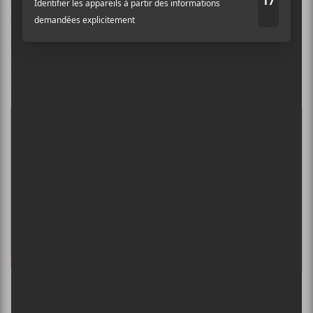
excellent
Car Seat Headrest
. Il y a même Frank Turner
et
Phoenix
qui viendra faire son tour dans la Capitale.
Le 7 juillet, Jane Birkin viendra rendre hommage à
Serge Gainsbourg avec qui elle a partagé sa vie
pendant un bon moment.
De bons produits locaux