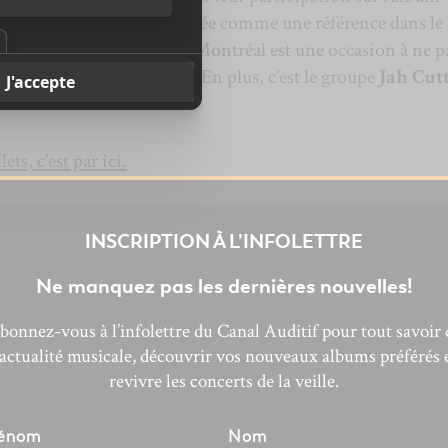
 Sting. La bande s’est imposée comme une référence dans le
l’intime salle de l’Astral à Montréal est une occasion à ne p
de se reproduire de sitôt! En plus, c’est le groupe
Jah Cut
 être ensoleillé!
ts, c’est par ici.
INSCRIPTION À L’INFOLETTRE
Ne manquez pas les dernières nouvelles!
bonnez-vous à l’infolettre du Canal Auditif pour tout savoir 
’actualité musicale, découvrir vos nouveaux albums préférés 
revivre les concerts de la veille.
énom
Nom