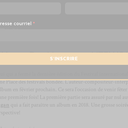
resse courriel
*
ki avec Dan Mangan au MTELUS l
lui qui a fermé la dernière édition du Festival internationa
ne Place des festivals bondée. L’auteur-compositeur-interp
bum en février prochain. Ce sera l’occasion de venir fêter 
e première fois! La première partie sera assuré par nul au
gan
qui a fait paraître un album en 2018. Une grosse soirée
rspective!