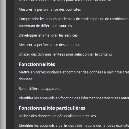
C’est sûr que l’effervescen
mélomanes qui se promènent
spécial pour Montréal, c’e
Festival international de 
Ménard et Alain Simard, n
Voici pourquoi on fait le t
à l’année
. Non seulement, c
bonne idée cadeau. Parce q
tout cas, vous savez comm
Morgan Heritage
l’Astral
Le groupe de reggae
Morg
collection l’an dernier en 