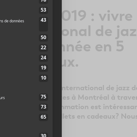
 fêtes 2019 : vivre 
 international de ja
éal à l’année en 5
 savoureux.
nées, le Festival international de jazz d
d’inviter des artistes à Montréal à trave
a et plus la programmation est intéressa
e pas donner des billets en cadeaux? Nou
est un bon plan.