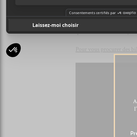
collaboratif de Shaggy et
genre et leur passage dans 
manquer. Ça ne risque pas 
qui ouvrira la soirée. Ça va
Pour vous procurer des bille
A
l
Pr