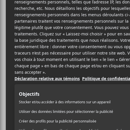
10 DÉCEMBRE 2019
ARTICLE
PAR
SPONSORISÉ
/ FESTIVAL
PARTAGER
F
T
P
A
W
A
C
I
R
E
T
T
B
T
A
O
E
G
O
R
E
K
R