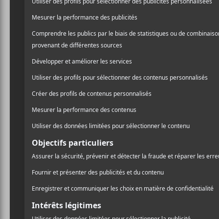
Guide des
Festival
de Montr
concerts
Depuis quelques an
Montréal s’assure 
l’année. Plus ça v
Alors, pourquoi n
nous disons que c’