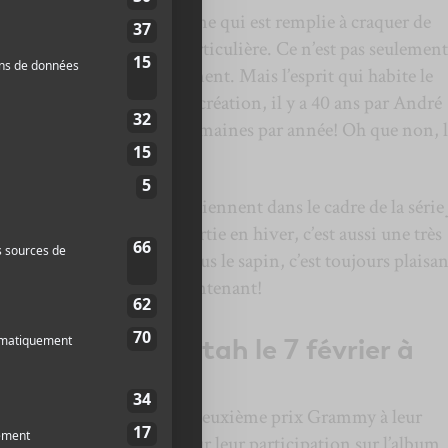
ce de la rue Sainte-Catherine qui est remplie à craquer de
 entre les scènes est particulière. Ce n’est pas seulement
st aussi unique mondialement. Mais l’esprit qui habite le
jazz de Montréal depuis sa création, il y a 40 ans par André
e se confine pas à deux semaines par année! Oh que non, l
our des activités qui s’en viennent dans le cadre de la série
’est une bonne idée de sortie en hiver, c’est aussi une très
ue recevoir un concert sous le sapin, c’est toujours plaisan
ent nous faire plaisir maintenant!
 avec Jah Cuttah le 7 février à
an Heritage
a ajouté un deuxième prix Grammy à leur
remportant la statuette pour leur participation sur l’album