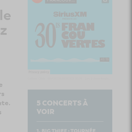
le
zz
Culture Cible
·
FRANCOUVERTES 2026 - Les 9 demi-finalistes analysés à chaud! | Culture Cible
e
rs
nte.
5
CONCERTS À
VOIR
s
BIG THIEF : TOURNÉE