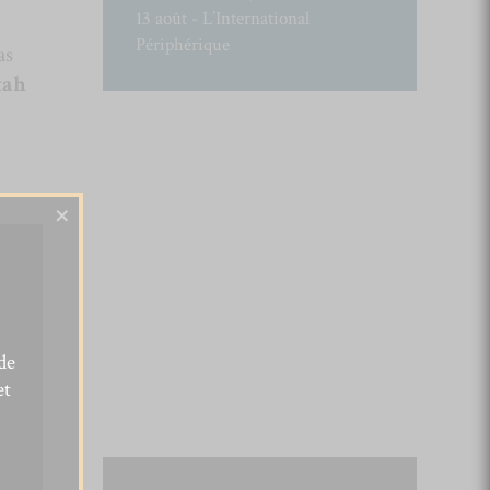
13 août - L’International
Périphérique
as
tah
×
de
et