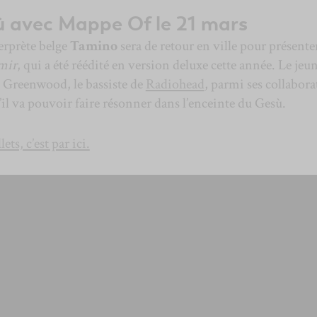
 avec Mappe Of le 21 mars
erprète belge
Tamino
sera de retour en ville pour présenter
mir
, qui a été réédité en version deluxe cette année. Le jeu
Greenwood, le bassiste de
Radiohead
, parmi ses collabora
il va pouvoir faire résonner dans l’enceinte du Gesù.
ts, c’est par ici.