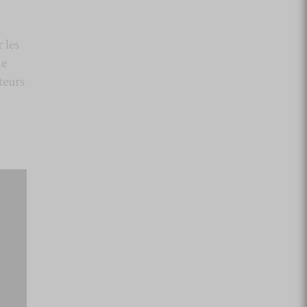
 les
ne
teurs