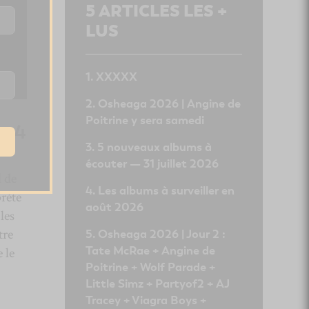
5
ARTICLES LES +
LUS
XXXXX
Osheaga 2026 | Angine de
Poitrine y sera samedi
e 4
5 nouveaux albums à
écouter — 31 juillet 2026
l de
Les albums à surveiller en
rète
août 2026
les
tre
Osheaga 2026 | Jour 2 :
Tate McRae + Angine de
 le
Poitrine + Wolf Parade +
Little Simz + Partyof2 + AJ
Tracey + Viagra Boys +