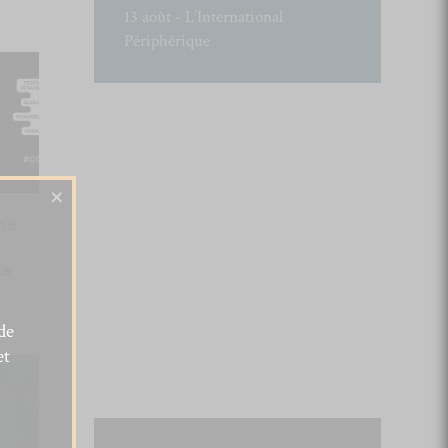
13 août - L’International
Périphérique
×
ne
te
de
et