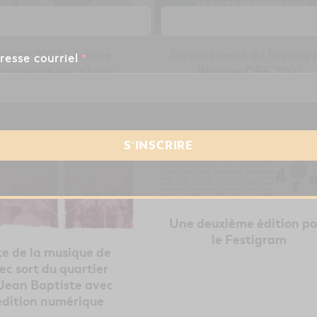
aute 2022 : Ariane
Dévoilement de la prog 
resse courriel
*
 souligne les 20 ans
Phoque OFF 2021
on premier album
Une deuxième édition po
le Festigram
te de la musique de
c sort du quartier
Jean Baptiste avec
édition numérique