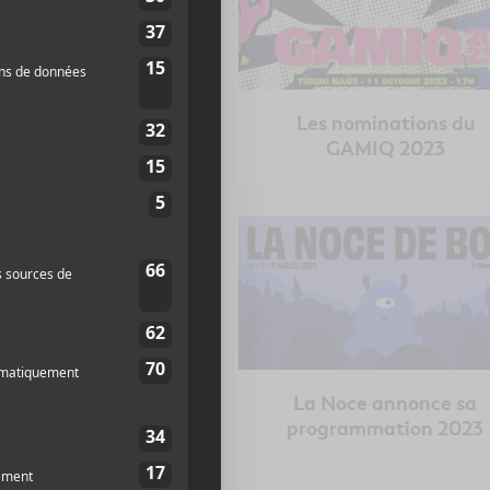
 nominations du
Les nominations du
GAMIQ 2024
GAMIQ 2023
tival international
La Noce annonce sa
 chanson de Granby
programmation 2023
présente sa
grammation 2023