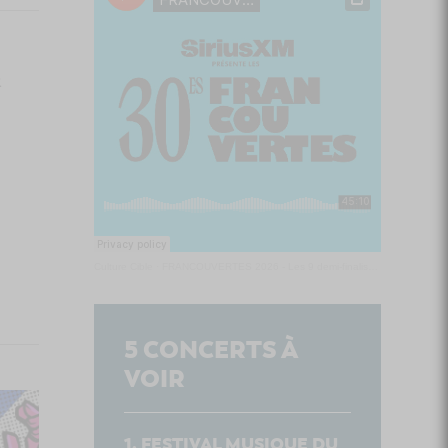
u
Culture Cible
·
FRANCOUVERTES 2026 - Les 9 demi-finalistes analysés à chaud! | Culture Cible
5
CONCERTS À
VOIR
FESTIVAL MUSIQUE DU