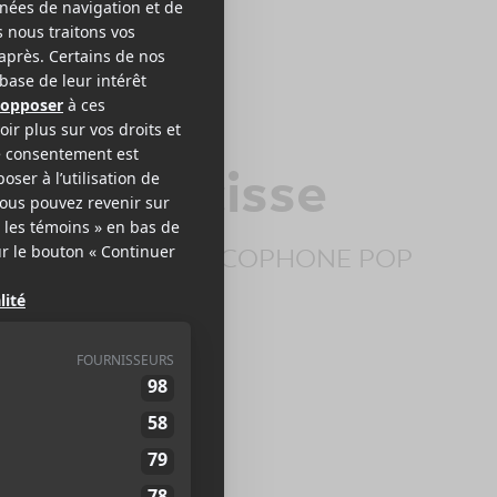
dieu narcisse
CTRONIQUE FRANCOPHONE POP
EB >