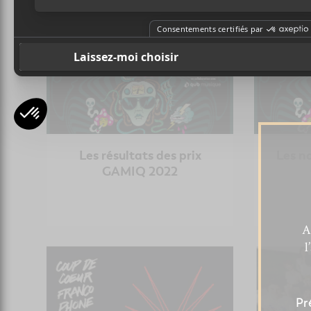
Les résultats des prix
Les n
GAMIQ 2022
A
l
Pr