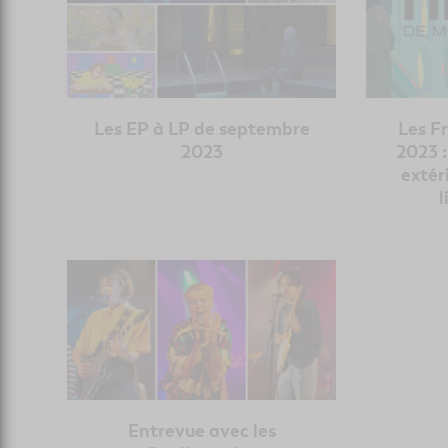
Les EP à LP de septembre
Les F
2023
2023 :
extér
l
Entrevue avec les