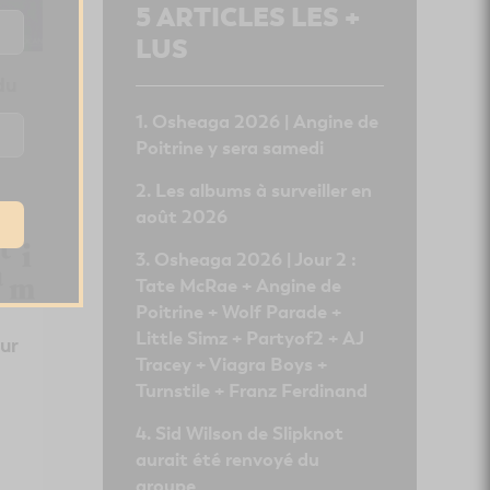
5
ARTICLES LES +
LUS
du
Osheaga 2026 | Angine de
Poitrine y sera samedi
Les albums à surveiller en
août 2026
Osheaga 2026 | Jour 2 :
Tate McRae + Angine de
Poitrine + Wolf Parade +
Little Simz + Partyof2 + AJ
ur
Tracey + Viagra Boys +
Turnstile + Franz Ferdinand
Sid Wilson de Slipknot
aurait été renvoyé du
groupe