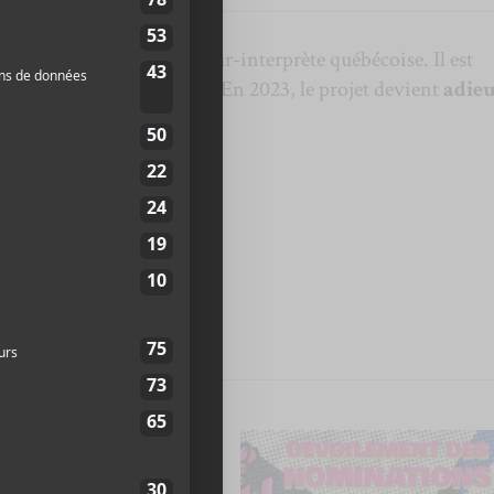
lt est un auteur-compositeur-interprète québécoise. Il est
 aux Francouvertes 2020. En 2023, le projet devient
adie