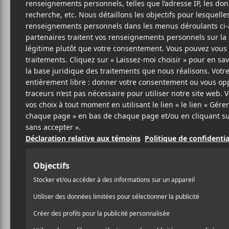
a
ÉLE
SITE W
BIO