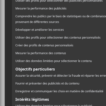
Narcisse
était d’abord le projet de Jorie Pedneau
fortement associé au milieu LGBTQ+. Il participe
narcisse
.
Crédit photo:
Facebook
NOUVELLES