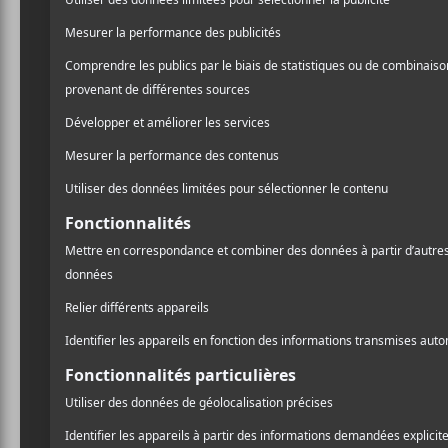
Les premier noms du 40e
Les
Coup de cœur francophone
La Commission B ou
Le Fes
comment réunir musique
de la
et bonne bière
pro