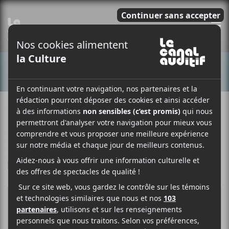
E
CONCERTS
12 OCTOBRE 2020
ELOÏSE LÉVEILLÉ-CHAGNON
PAR
/ ÉLECTRONIQUE
/ FOLK
/ FRANCOPHONE
/ POP
F
T
P
A
W
A
C
I
R
E
T
T
B
T
A
O
E
G
O
R
E