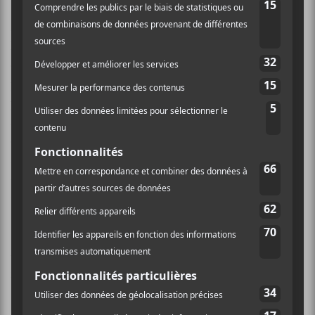
(
Fria Moeras
) au saxophone et Michaël «Mike
Morris» Lavoie à la basse. Toujours affublé.e de son
look
topless
flamboyant, iel a déversé avec audace ses
compositions de style : poésie parlée.
Narcisse
a aussi
pris la guitare, un instrument qu’on ne lui connaissait
pas encore, outre le micro. L’artiste semble avoir
amené ailleurs sa prestation depuis les préliminaires
de mars dernier, notamment grâce à des éléments
simples, mais efficaces de mise en scène, comme le
« sang » qu’iel s’est étendu sur la poitrine et le visage.
C’est aussi avec des propos forts comme «
J’aimerais
vous rappeler que le GENRE est une construction
sociale
» et «
Ne sexualise pas mon corps!
» ou bien avec
«
Longue vie aux arts vivants
» que
Narcisse
a 100%
frappé dans le mille.