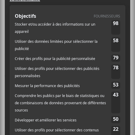
Piastres Please et
La Fièvre
Retour sur la première soirée des
demi-finales des Francouvertes
2020. S’affrontaient les trois artistes
Narcisse
,
Mille Piastres Please
et le
duo
La Fièvre
sur la scène du cabaret
Lion d’Or à Montréal.
Les habitués des Francouvertes furent peut-être
étonnés de voir que l’animatrice habituelle Isabelle
Ouimet avait troqué sa place pour le rédacteur en chef
du Canal Auditif,
Louis-Philippe Labrèche
, qui