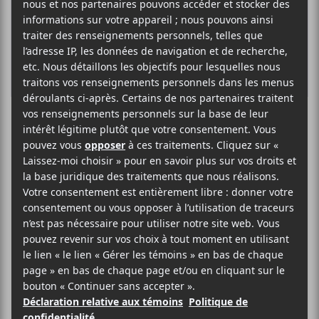
K
R
Les
Francouvertes
2020 — Demi-
finales 1 :
Narcisse, Mille