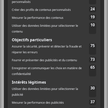
arborait le cheveu princier (avec revitalisant) et
veston de premier de classe. Comme LP est mon
patron, je me suis assurée de ne pas le ménager, lui
non plus, dans mes commentaires. C’ÉTAIT LA PIRE
ANIMATION QUE J’AI VU DE MA VIE #bennon.
Excellente joke de Belle et Bum, soit dit en passant.
Sans plus tarder, voici ce que vous avez manqué lors
de la première soirée des demi-finales des
Francouvertes 2020, édition automnale.
Narcisse
Le projet
queer
et
gender-neutral
Narcisse
cassait la
glace avec son électro-pop charnelle. On reconnaissait
à ses côtés Philip Després à la danse (s/o pour le
fidget
spinner
au front et le corset blanc), Frédérique Alain