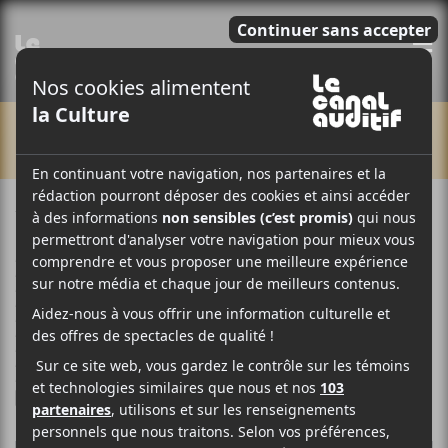
E
CHRONIQUES
7 JUIN 2023
ARTICLE SPONSORISÉ
PAR
/ AUTOCHTONE
/ ÉLECTRONIQUE
/ FESTIVAL
/ FOLK
/ FRANCOPHONE
/ HIP HOP / RAP
/ POP
/ PUNK/HARDCORE
/ ROCK
F
T
P
A
W
A
C
I
R