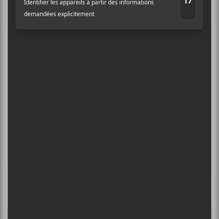
Abonnez-vous à l’infolettre du Canal
Auditif pour tout savoir de l’actualité
musicale, découvrir vos nouveaux
albums préférés et revivre les
concerts de la veille.
Prénom
Nom
Adresse courriel
*
Culture Cible
·
FRANCOUVERTES 2026 - Les 9 demi-finalistes analysés à chaud! | Culture Cible