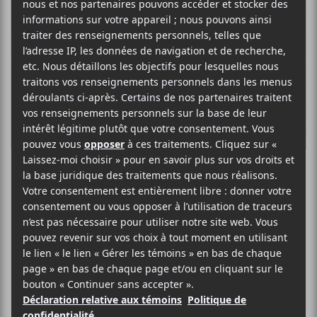
E
T
T
B
T
A
O
E
G
O
R
E
K
R
Les Francos de
Montréal 2023 :
explorer les
scènes