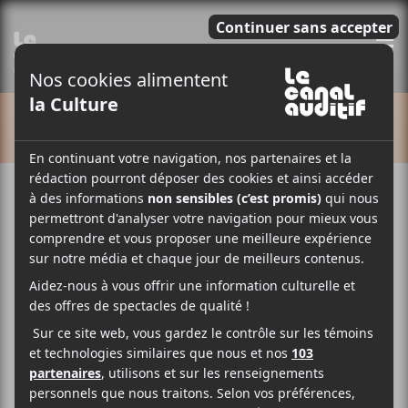
E
CALENDRIER
Cet évènement est passé.
CCF 2022 | Narcisse
2022-11-08 @ 20:00
-
23:00
20$
Narcisse
sera en concert au Ministère le 8 novembre