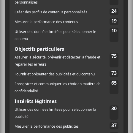
LIEU
Le Ministère
4521 Boul Saint-Laurent
Montreal
,
H2T 1R2
CA
+ Google Map
CCF 2022 |
CCF 2022 | Mathieu Bérubé et Anaïs
Constantin
pataugeoire