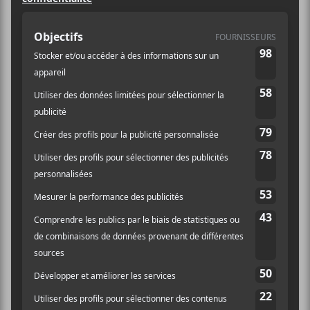
Catégorie
d’Évènement:
Spectacle
Site :
https://lepointdevente.
com/billets/mns22110
6001