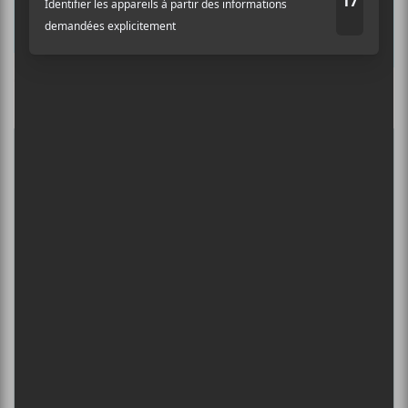
Nom
Culture Cible
·
FRANCOUVERTES 2026 - Les 9 demi-finalistes analysés à chaud! | Culture Cible
Adresse courriel
*
5
CONCERTS À VOIR
BIG THIEF : TOURNÉE SOMERSAULT
SLIDE 360
4 août - L’Olympia de Montréal
FESTIVAL MUSIQUE DU BOUT DU
MONDE 2026
6 août - CCF 2022 | Narcisse
DANIEL CAESAR : TOURNÉE SONS OF