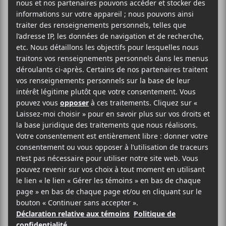
prochain dans le cadre de
Coup de cœur
francophone
2022 pour lancer son album
La fin
n’arrive jamais
.
AJOUTER AU CALENDRIER
DÉTAILS
ORGANISATEUR
Coup de coeur
Date :
francophone
2022-11-08
Téléphone
Heure :
(514) 253-3024
20:00 - 23:00
Voir le site Organisateur
Prix :
20$