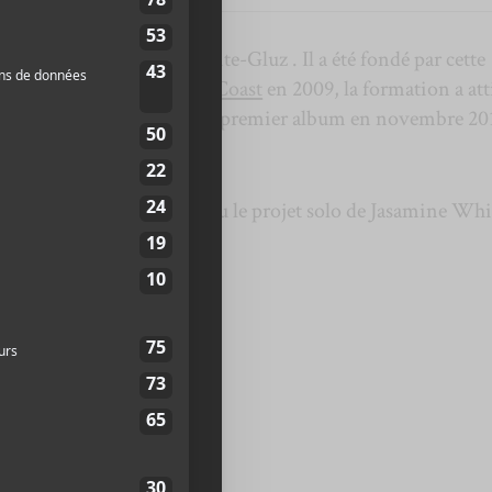
s mené par Jasamine White-Gluz . Il a été fondé par cette
la première partie de
Best Coast
en 2009, la formation a att
 elle. Le groupe a lancé son premier album en novembre 201
e.
 2020, le groupe est devenu le projet solo de Jasamine Whi