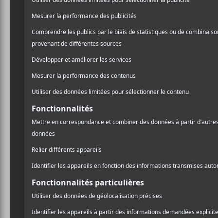
Creep
— EP (2017)
No Joy/Sonic Boom
avec Peter Kember (2018)
Motherhood
(2020)
Crédit photo:
Mathieu Fortin
CRITIQUES