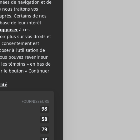
o Joy
CK
EB >