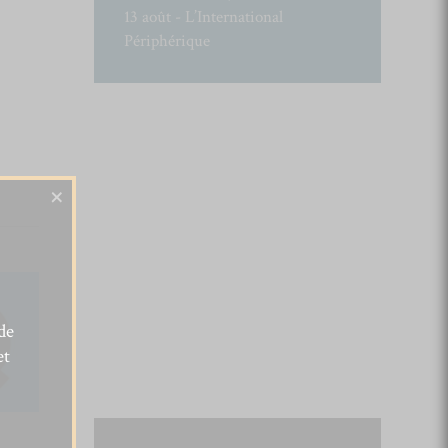
13 août - L’International
Périphérique
×
de
et