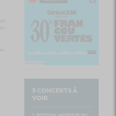
iré
0 :
te-
Culture Cible
·
FRANCOUVERTES 2026 - Les 9 demi-finalistes analysés à chaud! | Culture Cible
5
CONCERTS À
VOIR
FESTIVAL MUSIQUE DU