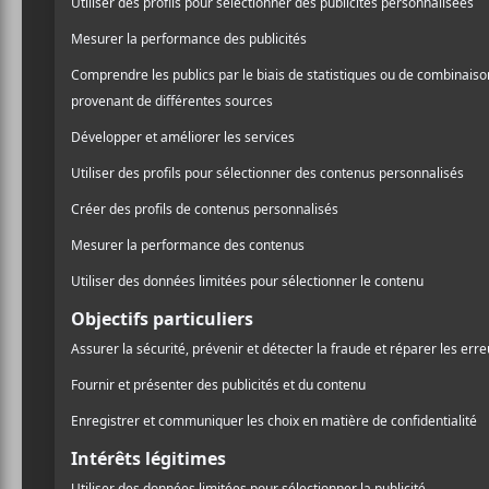
No Joy
est un groupe de rock shoegaze montréalai
dernière et Laura Lloyd en 2009. Après avoir fait 
l’attention des maisons de disque américaine sur
Ghost Blonde
. Celui-ci a été célébré par la critiqu
Entre
Creep
, paru en 2017 et
Motherhood
paru en
Gluz.
Discographie :
Ghost Blonde
(2010)
Negaverse
— EP (2012)
Pastel and Pass Out —
EP (2013)
Wait to Pleasure
(2013)
More Faithful
(2015)
Drool Sucker
— EP (2016)