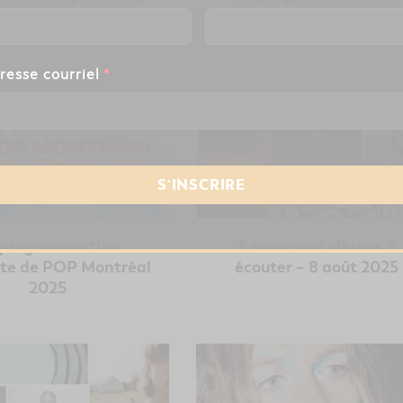
un avant-goût de son
Festival d’Été de Québ
prochain EP
2026
resse courriel
*
 programmation
5 nouveaux albums à
te de POP Montréal
écouter – 8 août 2025
2025