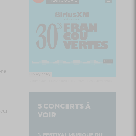
ère
Culture Cible
·
FRANCOUVERTES 2026 - Les 9 demi-finalistes analysés à chaud! | Culture Cible
5
CONCERTS À
teur-
VOIR
FESTIVAL MUSIQUE DU