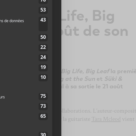
nce Big Life, Big
 avant-goût de son
 EP
hoegaze No Joy offre
Big Life, Big Leaf
la premi
e trois pistes.
Barking at the Sun
et
Süki &
 le triptyque musical à sa sortie le 21 août
oalbum s’illustre par ses collaborations. L’auteur-composi
coécrit
Big Life, Big Leaf
et la guitariste
Tara Mcleod
vient
 heavy sans restriction.