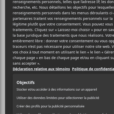
16 JUIN 2026
SAMUEL LACASSE
PAR
/ ROCK
PARTAGER
F
T
P
A
W
A
C
I
R
E
T
T
B
T
A
O
E
G
O
R
E
K
R