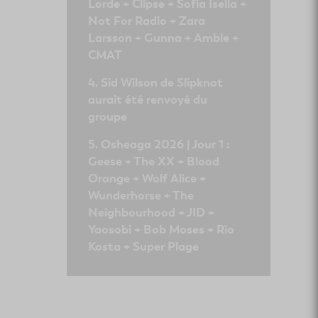
Lorde + Clipse + Sofia Isella +
Not For Radio + Zara
Larsson + Gunna + Amble +
CMAT
Sid Wilson de Slipknot
aurait été renvoyé du
groupe
Osheaga 2026 | Jour 1 :
Geese + The XX + Blood
Orange + Wolf Alice +
Wunderhorse + The
Neighbourhood + JID +
Yaosobi + Bob Moses + Rio
Kosta + Super Plage