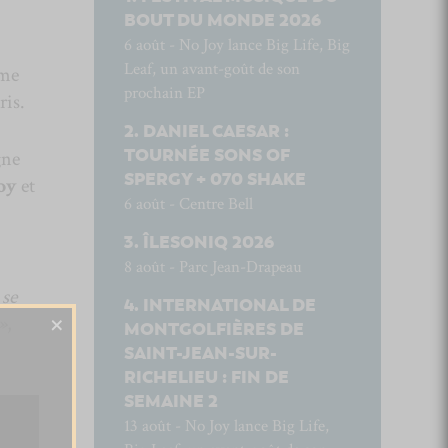
BOUT DU MONDE 2026
6 août - No Joy lance Big Life, Big
Leaf, un avant-goût de son
ème
prochain EP
ris.
DANIEL CAESAR :
TOURNÉE SONS OF
gne
SPERGY + 070 SHAKE
oy
et
6 août - Centre Bell
.
ÎLESONIQ 2026
8 août - Parc Jean-Drapeau
 se
INTERNATIONAL DE
×
»
,
MONTGOLFIÈRES DE
SAINT-JEAN-SUR-
RICHELIEU : FIN DE
SEMAINE 2
13 août - No Joy lance Big Life,