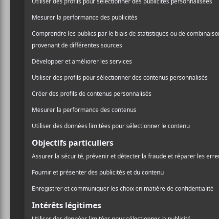
No Joy la
Leaf, un
prochain
Le duo canadien de S
pièce d’un nouvel EP d
Amadeus
compléteront
prochain.
Bien que modeste, le micr
interprète Jorge Elbrecht 
brasser la cage avec un son