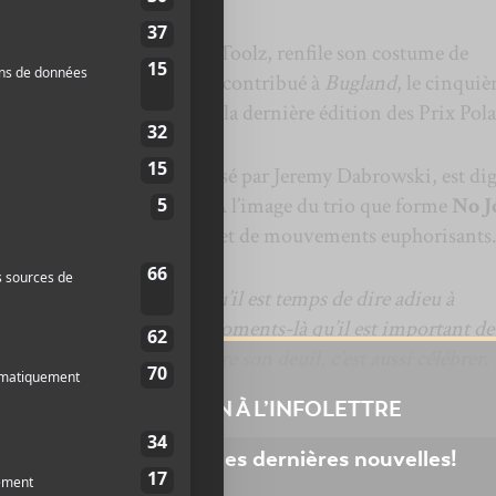
ngel Marcloid, alias Fire-Toolz, renfile son costume de
EP. Fire-Toolz a d’ailleurs contribué à
Bugland
, le cinqui
qui était en nomination à la dernière édition des Prix Pola
ue de
Big Lif, Big Leaf
réalisé par Jeremy Dabrowski, est di
es champignons magiques. À l’image du trio que forme
No J
rde de couleur, de textures et de mouvements euphorisants
finie que l’on ressent lorsqu’il est temps de dire adieu à
se. C’est aussi dans ces moments-là qu’il est important de
’éprouver de la joie. Faire son deuil, c’est aussi célébrer. 
uz.
INSCRIPTION À L’INFOLETTRE
Ne manquez pas les dernières nouvelles!