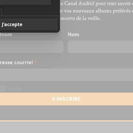
bonnez-vous à l’infolettre du Canal Auditif pour tout savoir 
’actualité musicale, découvrir vos nouveaux albums préférés 
revivre les concerts de la veille.
énom
Nom
resse courriel
*