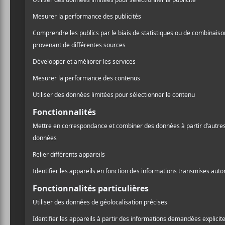
La multi-instrumentiste A
productrice le temps d’un 
album acclamé de
No Joy
Le vidéoclip psychédéliq
d’une journée d’été sur l
Fire-Toolz, la vidéo débo
« J’explorais la douleur in
quelqu’un ou à quelque cho
souvenir, paradoxalement, d
confie Jasamine White-Gl