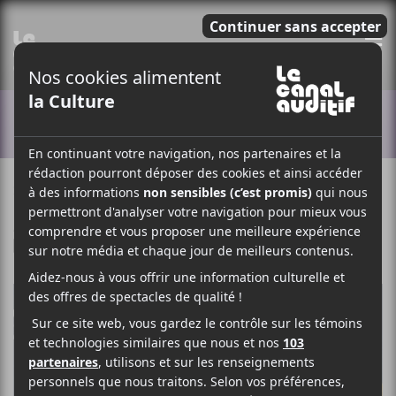
E
ACTUALITÉS
21 JUILLET 2021
LOUIS-PHILIPPE LABRÈCHE
PAR
/ FESTIVAL
F
T
P
A
W
A
C
I
R
E
T
T
B
T
A
O
E
G
O
R
E
K
R