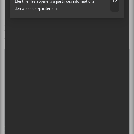
Besnard Lakes
,
Double Date With Death
,
Mort Rose
,
Paul Jacobs
,
Drogue
,
Yoo Doo Right
,
Hippie Hourrah
et
Fhang
. La programmation est complétée par
Laura
Niquay
,
Étienne Coppée
,
Saratoga
,
Maude Audet
,
Pierre Kwenders
,
Gayance
,
Ouri
,
Jay Scott
et plus.