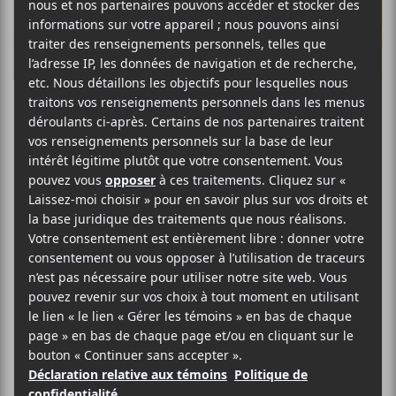
La
programmation
du FME 2021
Ça y est, le FME dévoile sa
programmation 2021! On y retrouve
un mélange d’artistes québécois et
canadiens qui viendront charmer les