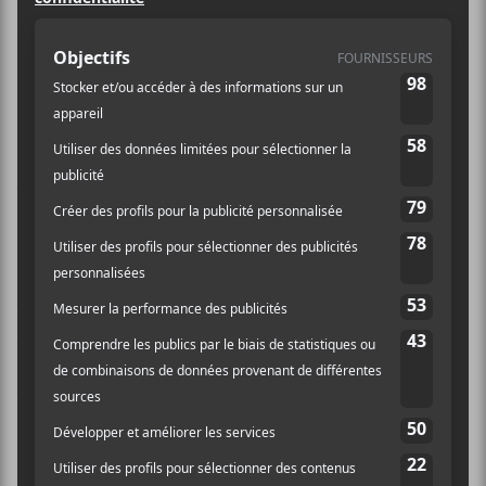
mélomanes dans les salles de Rouyn-
Noranda.
Bon on va mettre une chose au clair : on est très
heureux de présenter un duo de
Marie-Pierre Arthur
et Joe Grass au Cabaret de la dernière chance pour
lancer les célébrations des 10 ans du Canal Auditif. Ce
sera une année un peu folle et le
FME
est l’endroit
idéal pour commencer le party. Marie-Pierre Arthur
offrira aussi son concert en clôture de festival en
plateau double avec
Louis-Jean Cormier
le 5
septembre. C’est à
Voivod
que reviendra la tâche de
clore la soirée métal.
Le Canada à l’honneur