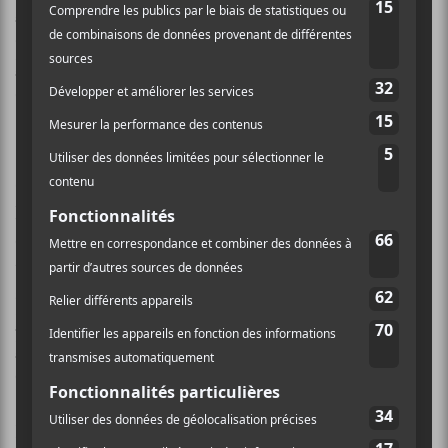
MY DRESSES
un peu plus tôt cette année. La
délégation rap est d’ailleurs assez relevée avec
White
B
,
Souldia
,
Maky Lavender
,
Emma Beko
et
Ragers
qui seront de la fête.
De la pop de chez nous
On y retrouvera aussi
Julien Sagot
qui a lancé
l’excellent
Sagot
plus tôt cette année.
Ariane Moffatt
et
Martha Wainwright
seront de la programmation,
tout comme la jeune sensation
Ariane Roy
. Ajoutons
à cela
Paupière
,
Laurence-Anne
,
Sophia Bel
,
Janette
King
,
Kristian North
,
Valence
,
Vanille
,
N Nao
et
Robert Robert
. Une délégation de Québec sera aussi
en ville avec
Gab Paquet
,
Beat Sexü
et
Pure Carrière
.
Le rock ne sera pas en reste avec
Crabe
,
No Joy
,
The