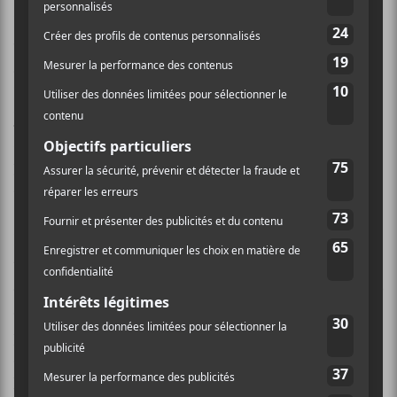
Plusieurs artistes canadiens intéressants viendront
visiter Rouyn-Noranda et sur le lot, la plupart sont
des nommés sur les listes présentes ou passées du prix
Polaris.
Cadence Weapon
, l’explosive
Lido Pimienta
,
U.S. Girls
, les punks des
OBGMs
,
Pantayo
, Duck Ltd,
Bad Waitress, Hot Garbage et
Zoon
viendront
présenter leurs propositions novatrices dans le cadre
du festival.
Le Québec n’est pas en reste avec une programmation
tournée vers la jeunesse.
Calamine
qui a fait la finale
des dernières Francouvertes et qui est la révélation rap
de Radio-Canada viendra chanter Hochelaga passé le
parc de la Vérendery.
Backxwash
viendra faire un
deuxième tour au FME en autant d’années, elle qui a
lancé
I LIE HERE BURIED WITH MY RINGS AND