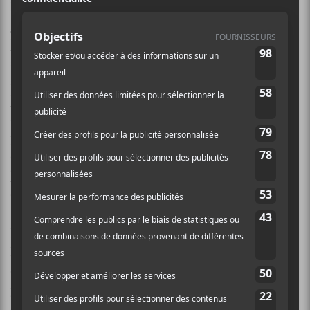
Parmi les têtes d’affiche, on retient les noms de
Wolf
Parade
,
U.S. Girls
,
Daniel Lanois
X Venetian Snares,
Bill Callahan
et Wanda Jackson qui seront de passage
à Montréal. On y retrouve aussi quelques locaux bien
appréciés comme
Homeshake
,
No Joy
,
Corridor
et
Leif Vollebekk
. Il y aura aussi des lancements
d’albums intégrés à la fin de semaine. Ce sera le cas
pour
Koriass
qui est déjà annoncé au MTELUS et
celui d’
Elisapie
. Est-ce que ce sera un lancement pour
Thus Owls
qui a
présenté un nouveau simple
dernièrement et qui vogue vers un nouvel album?
Notons aussi la présence de la formation
Palm
,
l’Américaine Kilo Kish (qu’on a souvent entendue en
compagnie de
Vince Staples
),
Socalled
qui promet un
porno POP et The Weather Station.
Lydia Képinski
qui vient tout juste de lancer
Premier juin
sera de