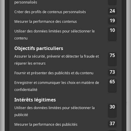
retour sur scène alors que
The Charlatans UK
sera en
visite… d’Angleterre. On y verra même
King Khan
qui sera de retour avec ses Shrines!
Des premières annonces bien satisfaisantes du côté de
POP. Le festival aura lieu du 26 au 30 septembre cette
année.
Pour plus de renseignements,
visitez leur site web
.