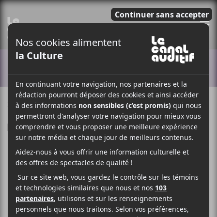
E
ACTUALITÉS
23 MAI 2018
LOUIS-PHILIPPE LABRÈCHE
PAR
F
T
P
A
W
A
C
I
R
E
T
T
B
T
A
O
E
G
O
R
E
K
R