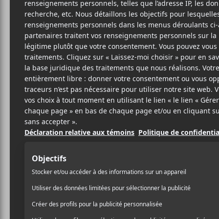
V
IND
SITE W
BIO