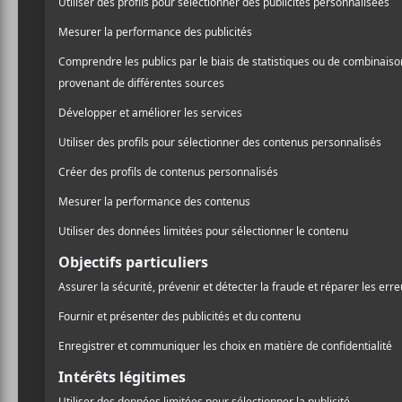
Vendôme
est un groupe de rock alternatif indép
Antoine Beaudoin (Marco Ema), Tom Chicoine, 
(Étienne Coppée).
Crédit photo:
Bandcamp
NOUVELLES