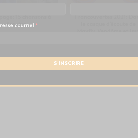
page: 15 chansons à
Francouvertes 2021: Da
écouter
le casque d’écoute de
resse courriel
*
Mayfly, Vendôme et Iss
Karim