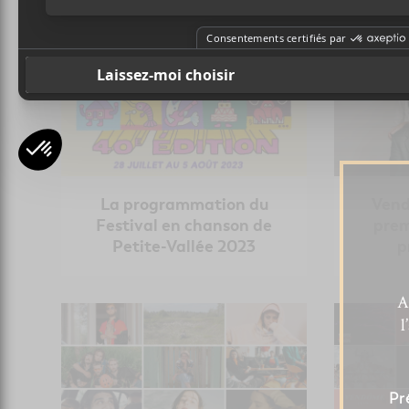
La programmation du
Vend
Festival en chanson de
prem
Petite-Vallée 2023
p
A
l
Pr