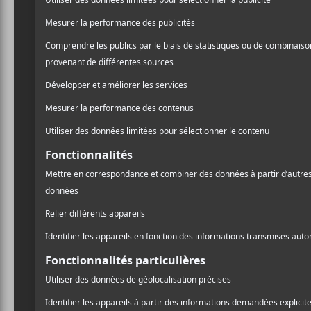
Le Festival Fono dévoile sa
Le Fes
programmation 2025
Tadous
pro
5 nouveaux albums à
La p
écouter – 5 mai 2023