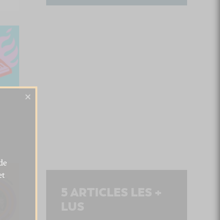
×
de
et
5
ARTICLES LES +
LUS