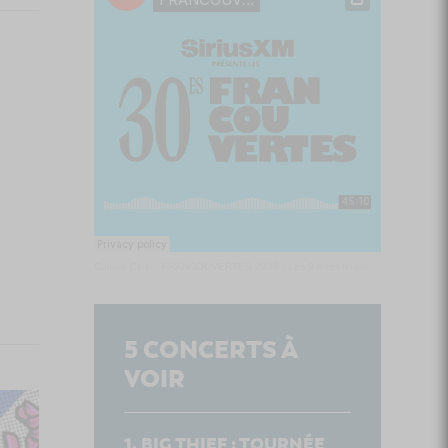
Culture Cible
·
FRANCOUVERTES 2026 - Les 9 demi-finalistes analysés à chaud! | Culture Cible
5
CONCERTS À
VOIR
BIG THIEF : TOURNÉE