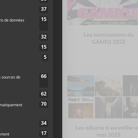
tival en chanson de
Les nominations du
sac fête ses 40 ans
GAMIQ 2023
et annonce sa
grammation 2024
rogrammation du
Les albums à surveiller 
FRIMAT 2023
mai 2023