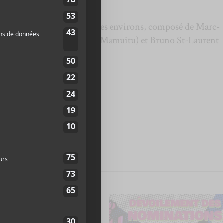
endant basé à Montréal et ses environs, composé de Marc-
Cédrik St-Onge (Nikamu Mamuitu) et Bruno St-Laurent