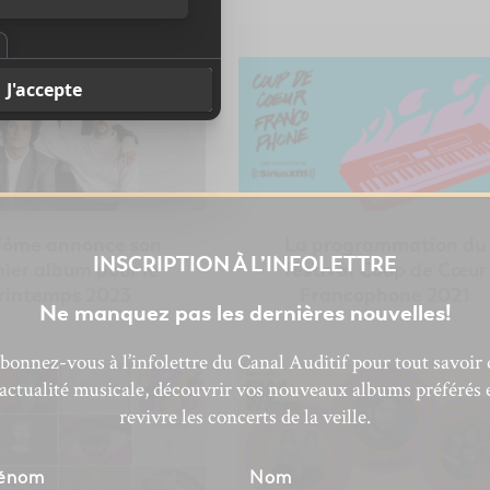
ôme annonce son
La programmation du
INSCRIPTION À L’INFOLETTRE
ier album pour le
festival Coup de Cœur
rintemps 2023
Francophone 2021
Ne manquez pas les dernières nouvelles!
bonnez-vous à l’infolettre du Canal Auditif pour tout savoir 
’actualité musicale, découvrir vos nouveaux albums préférés 
revivre les concerts de la veille.
énom
Nom