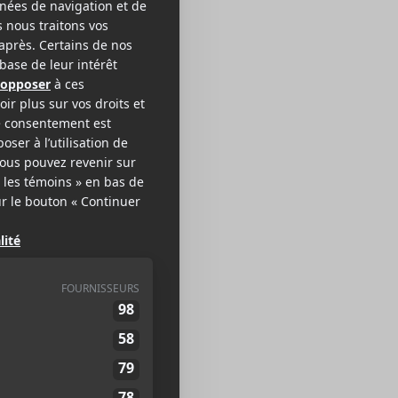
endôme
IE ROCK
EB >