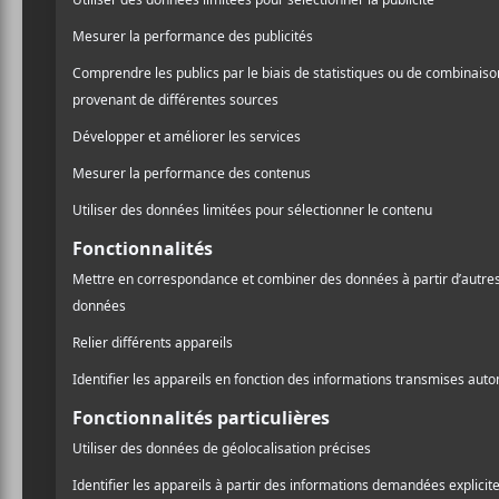
genres.
Je salue donc, avant d’emba
chaque année les artistes q
d’ailleurs. C’est un réel pl
grandement d’être fêtée!