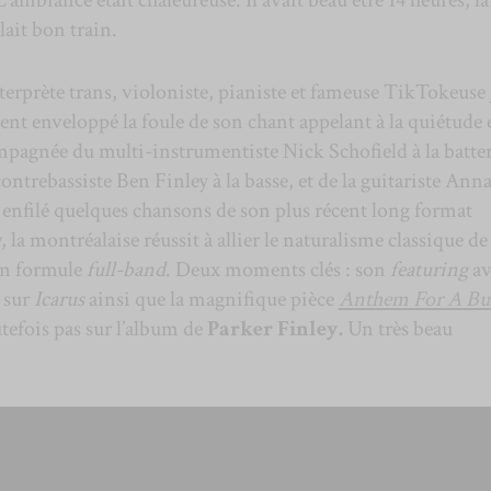
ait bon train.
terprète trans, violoniste, pianiste et fameuse TikTokeuse
nt enveloppé la foule de son chant appelant à la quiétude 
pagnée du multi-instrumentiste Nick Schofield à la batter
ontrebassiste Ben Finley à la basse, et de la guitariste Anna
 enfilé quelques chansons de son plus récent long format
la montréalaise réussit à allier le naturalisme classique de
en formule
full-band
. Deux moments clés : son
featuring
av
 sur
Icarus
ainsi que la magnifique pièce
Anthem For A Bu
utefois pas sur l’album de
Parker Finley.
Un très beau