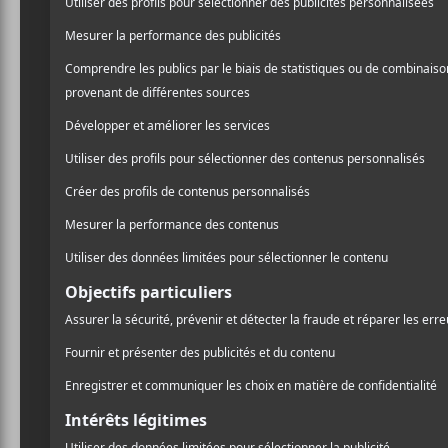
POP MTL
Lakes, V
et Eve P
Le festival de mu
édition mercredi so
sur les concerts a
J’étais découragée de voir
majorité des festivals qué
pandémie, il est possible 
les personnes de couleur 