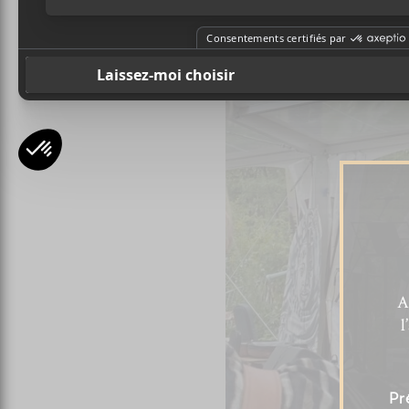
A
l
Pr