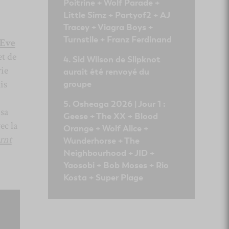
Poitrine + Wolf Parade +
Little Simz + Partyof2 + AJ
Tracey + Viagra Boys +
Turnstile + Franz Ferdinand
Eve
et de
Sid Wilson de Slipknot
ie
aurait été renvoyé du
is
groupe
Osheaga 2026 | Jour 1 :
 sa
Geese + The XX + Blood
ec la
Orange + Wolf Alice +
rnt
Wunderhorse + The
Neighbourhood + JID +
Yaosobi + Bob Moses + Rio
Kosta + Super Plage