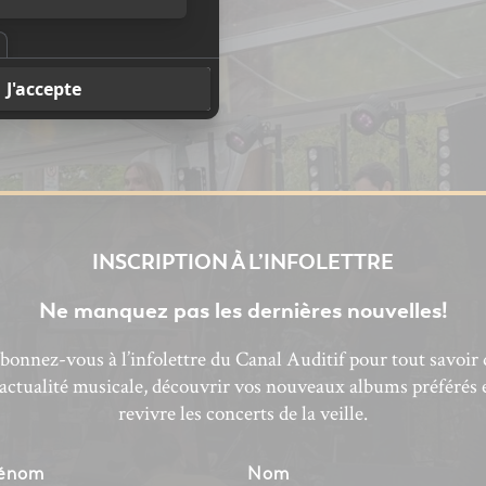
INSCRIPTION À L’INFOLETTRE
Ne manquez pas les dernières nouvelles!
bonnez-vous à l’infolettre du Canal Auditif pour tout savoir 
’actualité musicale, découvrir vos nouveaux albums préférés 
revivre les concerts de la veille.
énom
Nom