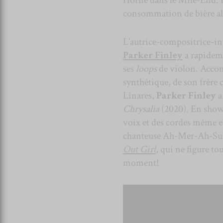
consommation de bière all
L’autrice-compositrice-in
Parker Finley
a rapideme
ses
loops
de violon. Accom
synthétique, de son frère c
Linares,
Parker Finley
a
Chrysalia
(2020). En show, 
voix et des cordes même 
chanteuse Ah-Mer-Ah-Su
Out Girl
,
qui ne figure to
moment!