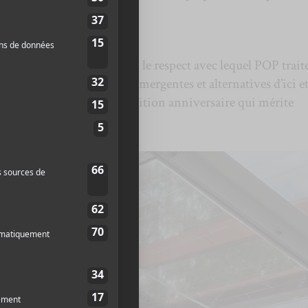
rquer dans le vif du sujet, le respect avec lequel POP trait
ui participent aux scènes émergentes et alternatives d’ici e
aisir d’assister à cette 20e édition anniversaire qui mérite