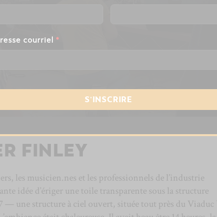
resse courriel
*
ER FINLEY
iers, les musicien.nes et les professionnels de l’industrie
ante idée d’ériger une toile transparente sous la structure
7 — une structure à ciel ouvert, située tout près du Viaduc
ambiance était chaleureuse. Il avait beau être 14 heures, la