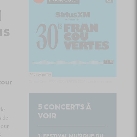
d
as
tour
Culture Cible
·
FRANCOUVERTES 2026 - Les 9 demi-finalistes analysés à chaud! | Culture Cible
5
CONCERTS À
de
VOIR
 de
pour
s
FESTIVAL MUSIQUE DU