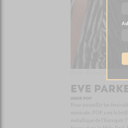
Ad
Photo : Eloïse Léveillé-C
EVE PARK
INDIE POP
Pour accueillir les festival
musicale, POP a eu la brill
métallique de l’Entrepôt 7
Horne dans le Mile-End. L’