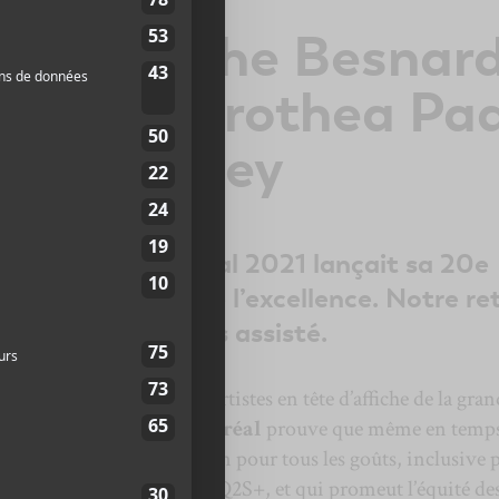
 2021: The Besnar
anille, Dorothea Pa
arker Finley
sique POP Montréal 2021 lançait sa 20e
ir sous le signe de l’excellence. Notre re
uxquels nous avons assisté.
 constamment les mêmes artistes en tête d’affiche de la gran
bécois en 2021.
POP Montréal
prouve que même en temps
d’offrir une programmation pour tous les goûts, inclusive 
et les communautés LGBTQ2S+, et qui promeut l’équité de