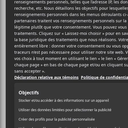
23 SEPTEMBRE 2021
ELOÏSE LÉVEILLÉ-
PAR
CHAGNON
/ FESTIVAL
PARTAGER
F
T
P
A
W
A
C
I
R
E
T
T
B
T
A
O
E
G
O
R
E
K
R