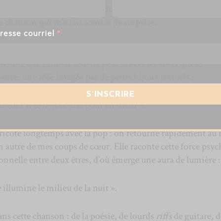
tine, à la
Jake et les Pirates du Pays imaginaire
(pour les
e chanson qui m’a fait sourire de surprise.
resse courriel
*
s de cœur, on retrouve
Plaster
, une douce folie art-pop lu
aconte que l’amour seul ne peut sauver les âmes qui se
ance, une idée imagée par de petits bijoux textuels :
 toi / Il te faut courir pour en sortir ».
ricoté longtemps avec la pop : on retourne rapidement au 
n autre de mes coups de cœur. Elle raconte cette force psy
onnelle entre deux êtres, d’où émerge une aura de lumière :
illumine le milieu de la nuit ».
dans cette chanson : de la poésie, de lourds
riffs
de guitare, d