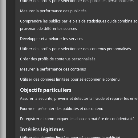
/ EXPÉRIMENTAL
dans la continuité de son u
/ FRANCOPHONE
proposition qui passe ou q
/ MÉTAL / INDUSTRIEL
n’est pas proprette, et ses
PARTAGER
éclatés, traversés de cour
F
T
P
A
W
A
carrément clownesque.
C
I
R
E
T
T
B
T
A
Si cette description vous re
O
E
G
Mythologie de la dérape
. 
O
R
E
K
R
quatre fois trop élevée. Si
serez pas déçu.
Avec sa pochette vulnérabl
de la dérape
nous transpor
où il raconte l’angoisse, l
des traumatismes. Cet al
fait jaillir le beau à partir 