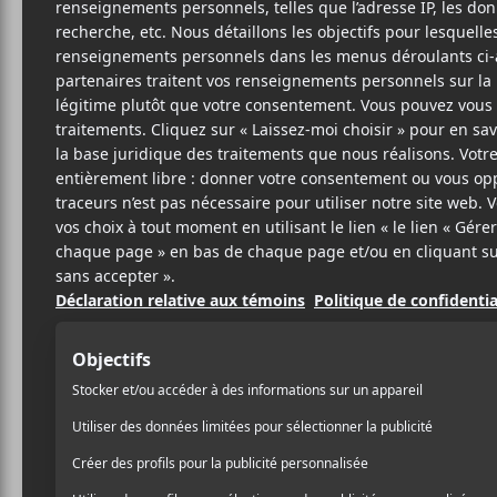
VIO
M
d
L-A b
29 MAI 2026
ZIÈVE GAUTHIER
PAR
Trois ans après
Baloney S