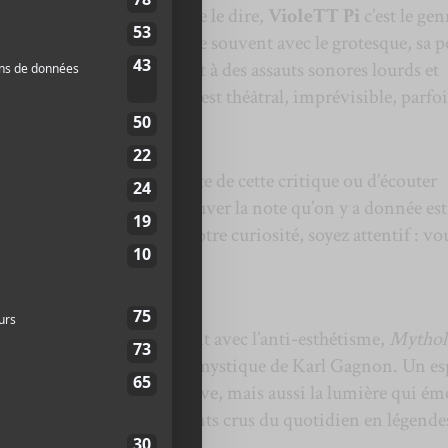
nivers artistique. On va se le dire,
VioleTT Pi
c’est le gen
ui casse. Son univers flirte souvent avec le grotesque, sa p
 compositions s’apparentent à des assauts sonores lourds et
ts fragments mélodiques. C’est théâtral, imprévisible, parfoi
bute, inutile de lire la suite de cette critique ou d’écouter
Vous allez le détester et trouver la note qu’on y a donnée est
, au contraire, cela pique votre curiosité, soyez attentif : vo
e qui flirte volontairement avec l’anti-esthétisme,
Mythol
te dans l’univers poético-mystique de Karl Gagnon. Un es
a perte de contrôle et la dérive, mais aussi la lumière qui ém
bum transforme des moments crus du quotidien en légendes
du laid.