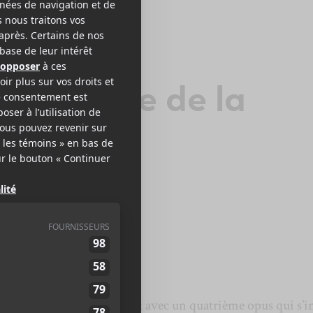
LETT PI
ythologie de la
érape
e
2026
41 minutes
8
LE MEILLEUR
DE LCA
uicide
,
VioleTT Pi
revient avec un quatrième opus qui s’in