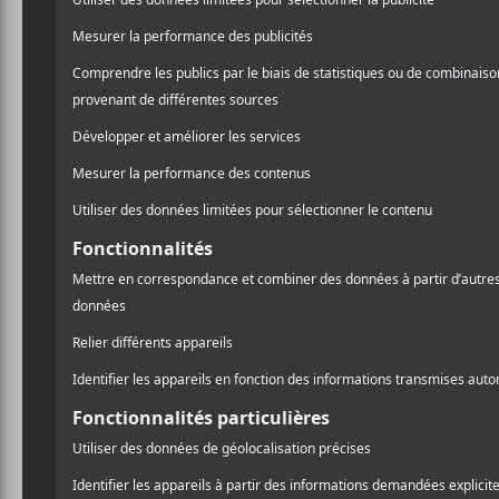
Coréalisé avec Sylvain De
Pelgag
), l’album s’ouvre s
tribales digne de l’ouvert
écorché de 13 titres dans 
percer les décombres de la 
Cette lumière provient pr
riff
métal bifurque vers un
rythmes et de styles en pa
existentielle et qui termi
Ce prélude annonce
Gliss
punk-rock où derrière les g
au parc avec Kiwi. Alors qu
remplie d’amour, d’amitiés