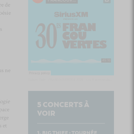
re de
oésie
s
us ne
Culture Cible
·
FRANCOUVERTES 2026 - Les 9 demi-finalistes analysés à chaud! | Culture Cible
ogie
5
CONCERTS À
pace
VOIR
erge
 et
BIG THIEF : TOURNÉE