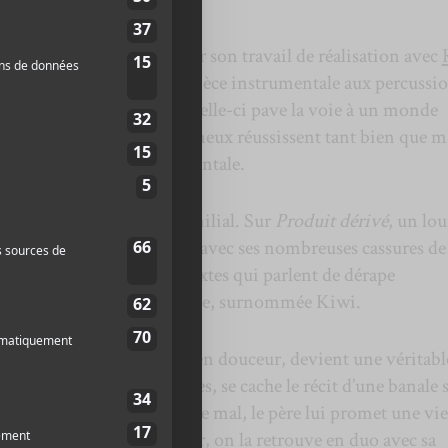
schamps (aussi connu pour son travail de réalisation avec
ur
Portail
, une solennelle pièce instrumentale aux percussi
ure d’un film fantastique. Celle-ci pave la voie à un monde
lequel de brefs rayons lumineux réussissent tant bien que m
solitude et de la dérive mentale.
incipalement du giron familial. Sur
Produit dérivé
, un lo
 univers quasi circassien, avec ses nombreuses cassures de
rfaite harmonie avec des textes qui parlent de dérape
ne sur la voix de sa jeune fille, surnommée Kiwi.
ade
, qui, après une entrée en douceur, devient une véritabl
uitares, pourtant abrasives, se cache le récit d’une banale 
e la petite vient de se faire mal, le père lui promet une vie
 et d’espoir. Cette candeur, on la retrouve en duo avec sa