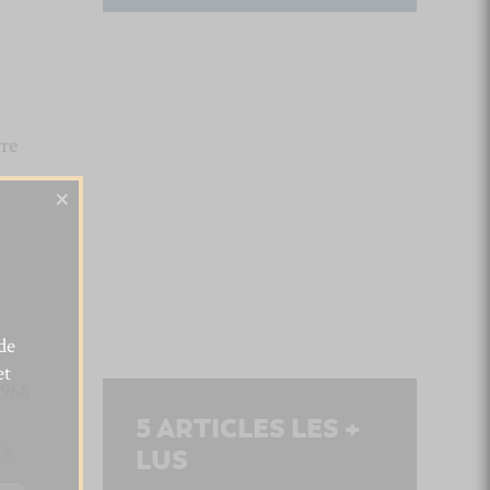
rre
×
de
et
1968
5
ARTICLES LES +
 à
LUS