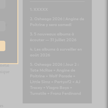
XXXXX
Osheaga 2026 | Angine de
cide
Poitrine y sera samedi
5 nouveaux albums à
écouter — 31 juillet 2026
Les albums à surveiller en
août 2026
Osheaga 2026 | Jour 2 :
métal
Tate McRae + Angine de
chique
Poitrine + Wolf Parade +
Little Simz + Partyof2 + AJ
Tracey + Viagra Boys +
Turnstile + Franz Ferdinand
es