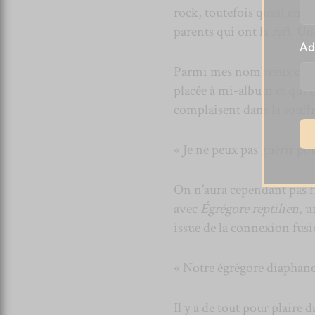
rock, toutefois quasi enfan
parents qui ont la
ref
). Un
Ad
Parmi mes nombreux coup
placée à mi-album et qui r
complaisent dans la souffr
« Je ne peux pas guérir pour
On n’aura cependant pas f
avec
Égrégore reptilien
, u
issue de la connexion fusi
« Notre égrégore diaphane 
Il y a de tout pour plaire 