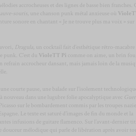
élodies accrocheuses et des lignes de basse bien franches. 
auve-souris
, une chanson punk métal anxieuse où
VioleT
nture sonore en chantant « Je ne trouve plus ma voix » sur
favori,
Dragula
, un cocktail fait d’esthétique rétro-macabre 
e punk. C’est du
VioleTT Pi
comme on aime, un brin fou
n refrain accrocheur dansant, mais jamais loin de la musi
lle.
e une courte pause, une balade sur l’isolement technologiqu
r à nouveau dans une lugubre folie apocalyptique avec
Guer
 Picasso sur le bombardement commis par les troupes nazie
 Espagne. Le texte est saturé d’images de fin du monde et la
ntes infusions de guitare flamenco. Sur l’avant-dernier tit
e douceur mélodique qui parle de libération après avoir to