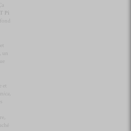
Ça
T Pi
 fond
et
, un
que
e et
nica
,
s
re,
uché