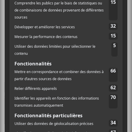
années.
[bandcamp width=100% height=42 album=795365809
size=small bgcol=ffffff linkcol=0687f5]
Vanille – My Grandfather Thinks I’m
Going To Hell
Vanille
est une nouvelle
formation qui compte parmi
ses rangs Victor Tremblay-
Desrosiers qu’on connaît avec
Valery Vaughn
. Le groupe fait
du rock assez aérien et
mélodieux qui n’est pas sans