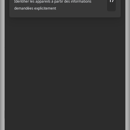
rappeler les années 70, surtout dans le vocal. Rachel
Leblanc chante un peu à la manière de
Lana Del Rey
,
mais tout ça avec une trame de fond plus rock que ce
que l’Américaine propose.
Vanille
se classe parmi les
groupes qui font de la pop lourde à la
TOPS
et
Alvvays
.
[bandcamp width=100% height=42
album=2630591548 size=small bgcol=ffffff
linkcol=0687f5]
Ghost Love – One Lands
Ghost Love
lance aussi son
premier EP titré
One Lands
. Le
trio fait dans le dark wave