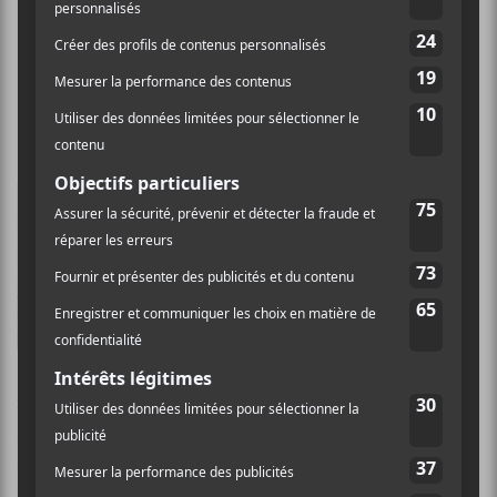
Les Chiens – EP 2
La bande d’
Éric Goulet
avait
lancé l’
EP 1
en février 2016 qui
sonnait le retour du groupe
rock québécois sur album. Voici
que le trio lance un deuxième
volume toujours plongé dans
un rock mélodique. On flirte
même un peu avec le stoner rock sur
Dans les bras de
la peur
et
Le mal en nous
.
Vegas
ramène un peu
d’élément de folk et presque de country alors qu’on
jurerait entendre
Daniel Bélanger
dans ses meilleures