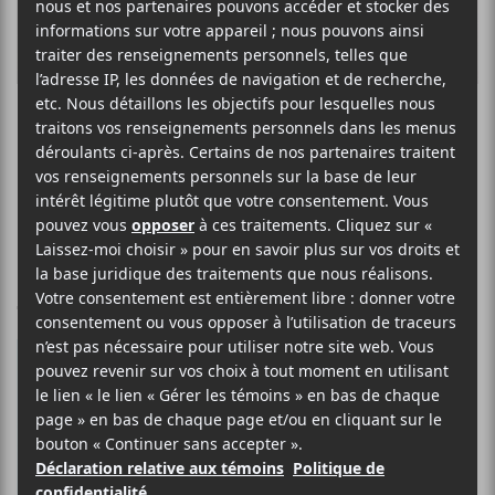
Les EP à LP
d’août 2017
Tattoo Money – Untitled
Tattoo Money
est le
pseudonyme de Pete Armour,
un natif de Brooklyn qui a
connu les jours du quartier
avant que les hipsters se