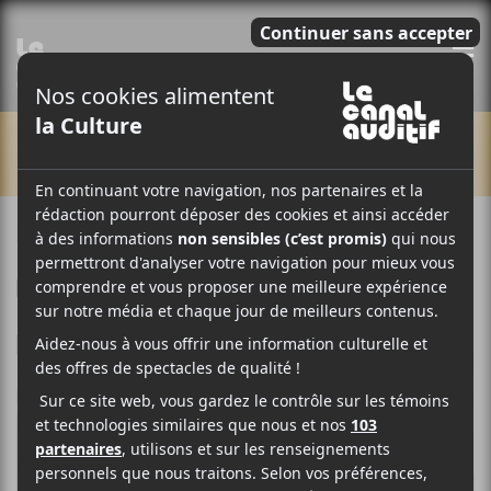
E
CHRONIQUES
25 AOÛT 2017
LOUIS-PHILIPPE LABRÈCHE
PAR
F
T
P
A
W
A
C
I
R
E
T
T
B
T
A
O
E
G
O
R
E
K
R