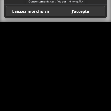
X
CRITIQUES
TINARIWEN
Amadjar