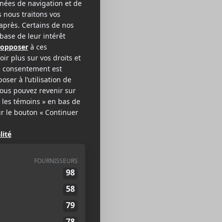
lipknot
AL / INDUSTRIEL
EB >