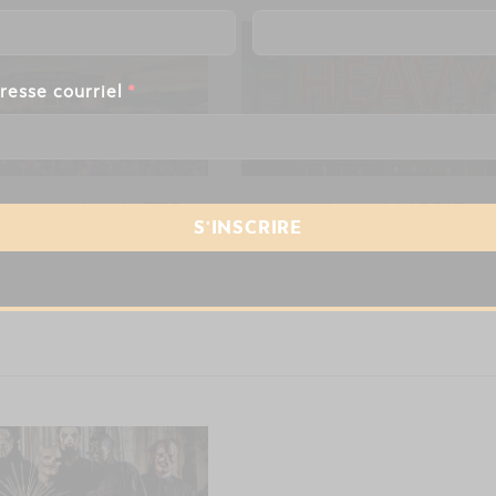
resse courriel
*
grammation du FEQ
Heavy Mtl 2015
2019