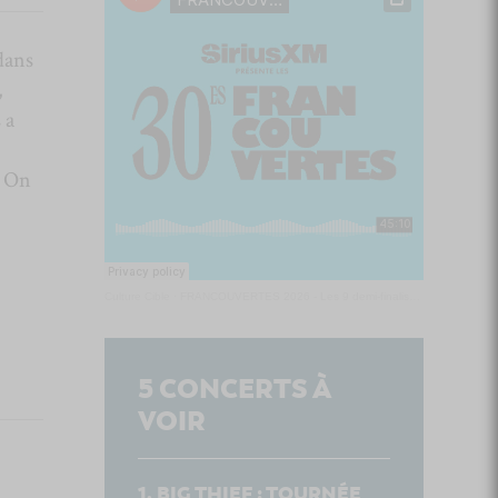
dans
,
 a
. On
Culture Cible
·
FRANCOUVERTES 2026 - Les 9 demi-finalistes analysés à chaud! | Culture Cible
5
CONCERTS À
VOIR
BIG THIEF : TOURNÉE