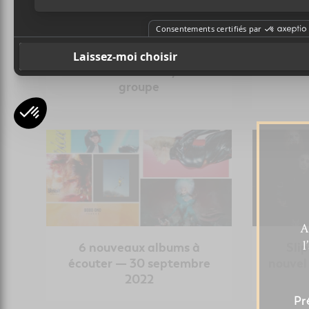
Sid Wilson de Slipknot
Les n
aurait été renvoyé du
groupe
A
l
6 nouveaux albums à
Sli
écouter — 30 septembre
nouvel
2022
Pr