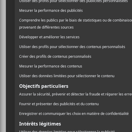
Dernier porte-étendard d’importance du Nü-Metal
l’inconscient collectif en 1999 grâce à des masq
seulement pour revenir deux ans plus tard avec une
mis un peu d’eau dans son Jack Daniel’s en ajoutan
métalliques, s’assurant ainsi un bassin de fans qu
n’exagère même pas quand on dit qu’ils sont dés
CRITIQUES