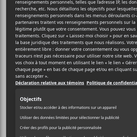
S
MÉT
SITE W
BIO