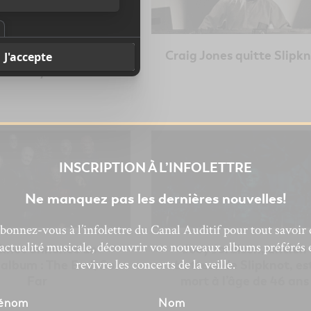
ominations des prix
Craig Jones quitte Slipk
Grammy 2024
INSCRIPTION À L’INFOLETTRE
Ne manquez pas les dernières nouvelles!
bonnez-vous à l’infolettre du Canal Auditif pour tout savoir 
’actualité musicale, découvrir vos nouveaux albums préférés 
pknot annonce un
Joey Jordison, ancien
revivre les concerts de la veille.
 album : The End, So
batteur de Slipknot, es
Far
mort à l’âge de 46 ans
énom
Nom