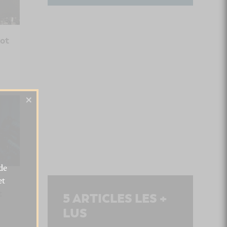
not
×
de
et
t
5
ARTICLES LES +
LUS