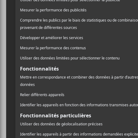
SLIPKNOT
SLIPKNOT
We Are Not Your
.5: The Gray
Kind
Chapter
NOUVELLES