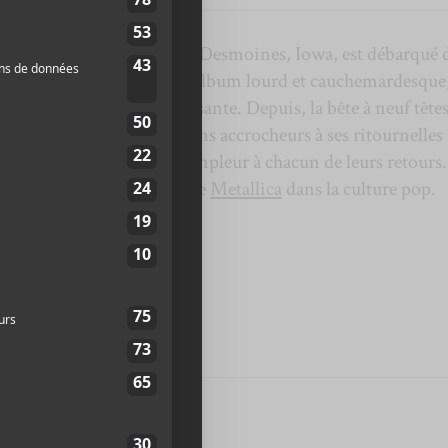
, le groupe originaire de Desmoines, Iowa, est débarqué 
ues épeurants et un premier album lourd et cauchemardesque
 offrande encore plus pesante. Depuis, la bête à neuf têtes
t de plus en plus de refrains accrocheurs à ses ritournelles
i ne cesse de prendre de l’ampleur à chacun de leurs retours
ormais aussi importants que
Metallica
dans la culture pop.