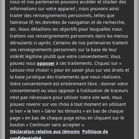
paycheque
et
Crasher
en premières parties.
25$
Les Foufounes Électriques
87 Rue Ste-Catherine Est
Montréal
,
H2X 1K5
Canada
514-844-5539
Voir Lieu site web
Billets
AJOUTER AU CALENDRIER