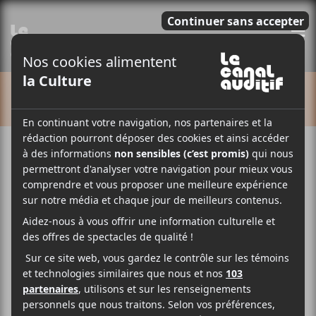
E
CALENDRIER
Born at Midnight +
paycheque + Crasher
13 août
20:30
23:00
@
–
Born at Midnight
présentera son premier album
le 13 août prochain aux Foufounes Électriques avec