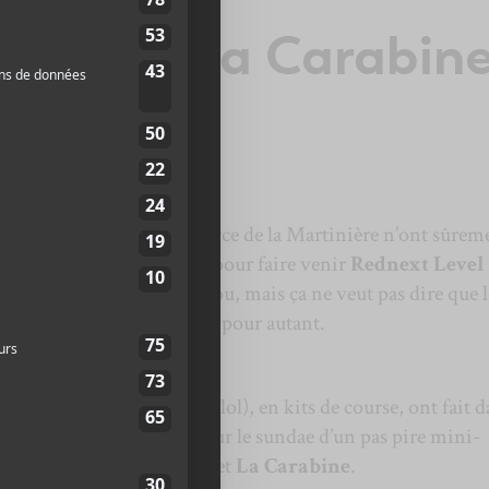
e : KJT, La Carabin
xt Level
tedemo.cauctions de la Source de la Martinière n’ont sûrem
uarante milles sur la table pour faire venir
Rednext Level
ectacle du quartier Limoilou, mais ça ne veut pas dire que l
ous faire faire de la vitesse pour autant.
n et DJ Tiestostérone (lol), en kits de course, ont fait d
gique en guise de cerise sur le sundae d’un pas pire mini-
également en vedette
KJT
et
La Carabine
.