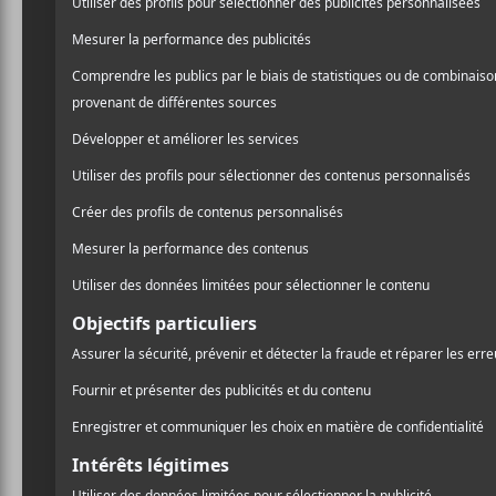
Spectacl
et Redne
Jeudi soir dernier, Les si
pas eu besoin d’allonger q
son bar sportif/salle de sp
gars n’étaient pas prêts à n
Robert Nelson, Maybe Watso
une foule compacte et éner
showcase rap qui mettait 