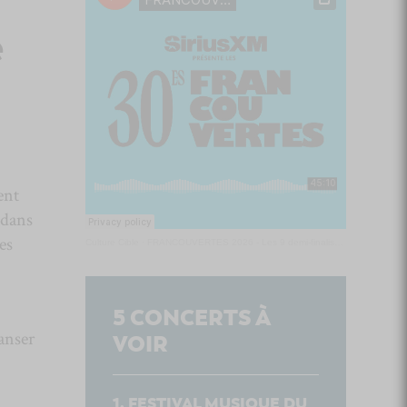
e
ent
dans
es
Culture Cible
·
FRANCOUVERTES 2026 - Les 9 demi-finalistes analysés à chaud! | Culture Cible
5
CONCERTS À
anser
VOIR
FESTIVAL MUSIQUE DU