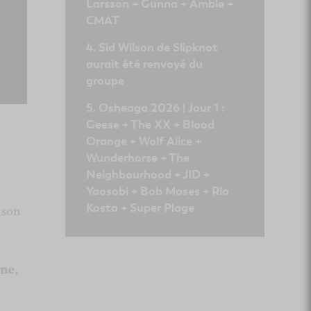
Larsson + Gunna + Amble +
CMAT
Sid Wilson de Slipknot
aurait été renvoyé du
groupe
Osheaga 2026 | Jour 1 :
Geese + The XX + Blood
Orange + Wolf Alice +
Wunderhorse + The
Neighbourhood + JID +
Yaosobi + Bob Moses + Rio
Kosta + Super Plage
 son
ine
,