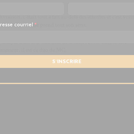
livraison, c’était tout à fait au-delà des attentes et c’est vra
e de
La Carabine
prend tout son sens.
resse courriel
*
 essayez d’écouter Cadenas en U sans l’avoir dans la tête
etteur, il est ce duo de MC.