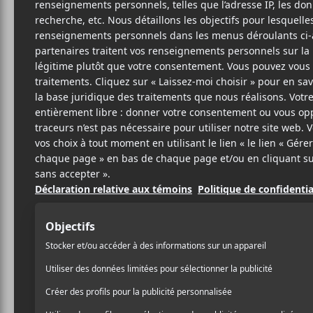
13 AOÛT 2017
JEAN-SIMON
PAR
FABIEN
PARTAGER
F
T
P
A
W
A
C
I
R
E
T
T
B
T
A
O
E
G
O
R
E
K
R