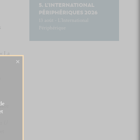
L’INTERNATIONAL
PÉRIPHÉRIQUES 2026
13 août - L’International
s
Périphérique
 « La
×
P
de
ière
et
n U
et