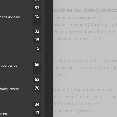
irée pas comme les autres au Bas-Canad
 longues, boutonnée jusqu’en haut, sa casquette vissée cre
à la monture fine, on n’était pas sûr lorsque
KJT
a surgi sur 
a Martinière pour nous inviter à nous regrouper à l’intérieur
 Pour le dire franchement, il avait davantage l’air de
qu’artiste.
ion a capella dans laquelle il explique pourquoi il se nom
 acronymes ou des mots dont les syllabes sonnent comme de
 musiciens à le rejoindre sur scène.
t un bassiste, pieds nus, se sont affairés pour la demi-heur
e que met en mots KJT. Je n’ai jamais été tant fan de ces 
ba ou New Apple Taste, deux formations talentueuses
’ont jamais pu s’affranchir d’un son cégépien.