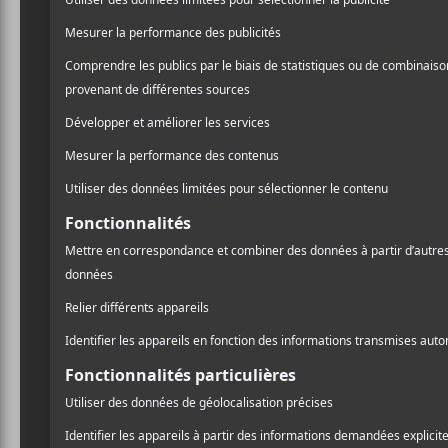
Retour sur une so
Avec sa chemise à manches
sur sa tête et ses lunettes 
terrasse de la Source de l
pour le début du spectacle.
l’organisateur de la soirée 
Après une brève présentat
KJT
en utilisant que des
lettres, le MC a invité ses
Un batteur, un guitariste e
suivante à rythmer la tram
ups funk/rap à la Boni Su
techniquement, mais qui n