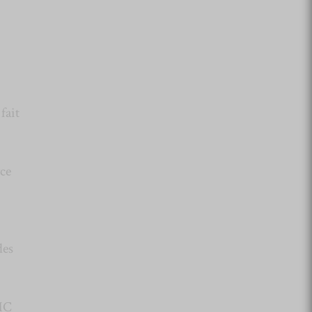
 fait
rce
des
 MC