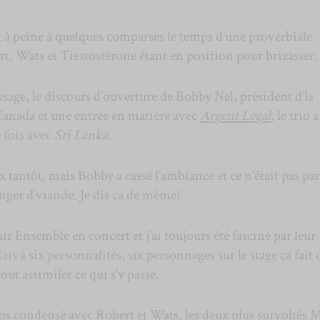
sant à peine à quelques comparses le temps d’une proverbiale
t, Wats et Tiestostérone étant en position pour brizâsser.
usage, le discours d’ouverture de Bobby Nel, président d’la
anada et une entrée en matière avec
Argent Légal
, le trio a
e fois avec
Sri Lanka
.
lax tantôt, mais Bobby a cassé l’ambiance et ce n’était pas pa
anger d’viande. Je dis ça de même!
lair Ensemble en concert et j’ai toujours été fasciné par leur
is à six personnalités, six personnages sur le stage ça fait 
out assimiler ce qui s’y passe.
gros condensé avec Robert et Wats, les deux plus survoltés