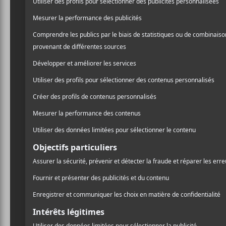
groupe nous avait habitué
/ ROCK
peut-être besoin de distill
PARTAGER
trucs. C’est exactement ce 
F
T
P
solo nommé
Holy Sons
,
A
A
W
A
Neurosis
sur son projet
H
C
I
R
E
T
T
fonder
Watter
avec
Britt 
B
T
A
O
E
G
O
R
E
Avec
Chalice Hymnal
, le
K
R
identité musicale depuis
discographie (si on enlève 
d’excellence, et bien ça do
On retrouve donc sur
Cha
superpositions de guitares
coins du globe et de ce son
clair, très telecaster-esque