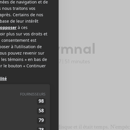
ILS
halice Hymnal
rary Residence Ltd
2017
51 minutes
,5
LE MEILLEUR
DE LCA
s
,
Grails
est de retour sur disque et il était temps. N’empêc