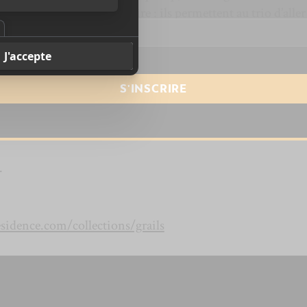
resse courriel
*
a méthode
Grails
, au contraire : ils permettent au trio d’aller
la noirceur.
.
idence.com/collections/grails