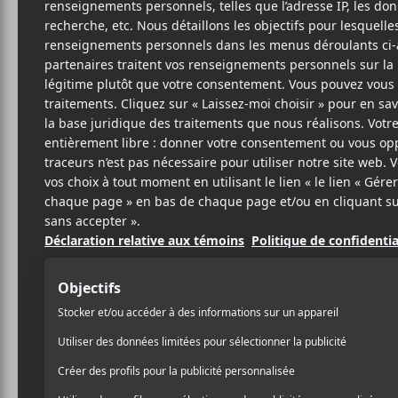
GRA
C
Tempo
8
1 MARS 2017
JEAN-SIMON
PAR
Six ans après
Deep Politic
FABIEN