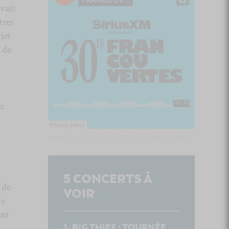
vait
tres
jet
 de
on
Culture Cible
·
FRANCOUVERTES 2026 - Les 9 demi-finalistes analysés à chaud! | Culture Cible
5
CONCERTS À
 de
VOIR
re
ent
BIG THIEF : TOURNÉE