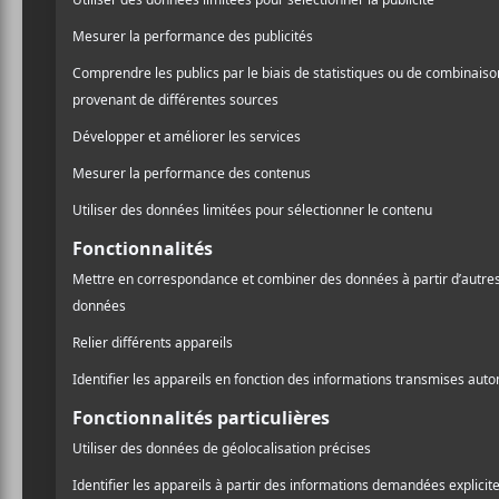
Mais nous avons quelques 
sur quelques pièces. En le
les amateurs de la première
autres, dans une vapeur a
nouvelle dimension au tra
de cet usage de nouveaux 
renieraient pas les fans de
A
Oui,
Grails
s’éloigne du b
l
sonorités moyennes-orien
Impurities
(2007), mais la
assemblages les maintient 
Pr
Oui,
Chalice Hymnal
est l
moins un album facile d’a