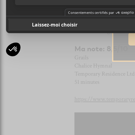
Ad
d’électro n’allègent pas l
loin dans l’exploration de 
Cet album est grand.
Ma note: 8,5/10
Grails
Chalice Hymnal
Temporary Residence Ltd
51 minutes
https://www.temporaryres