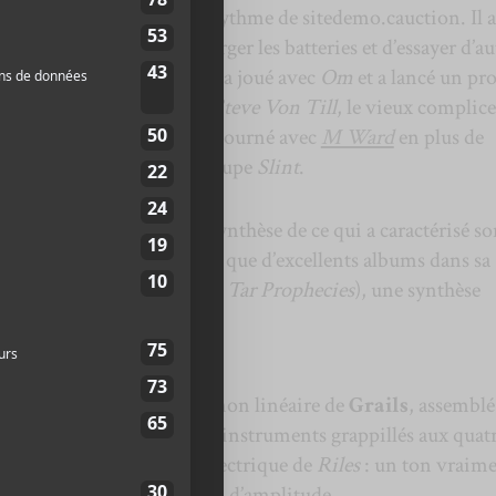
s à un sitedemo.caigieux rythme de sitedemo.cauction. Il a
er quelques idées, de recharger les batteries et d’essayer d’au
qu’ils ont fait.
Emil Amos
a joué avec
Om
et a lancé un pro
lex John Hall
a joué avec
Steve Von Till
, le vieux complice
arvestman
et
Zack Riles
a tourné avec
M Ward
en plus de
Walford
, du légendaire groupe
Slint
.
 groupe propose une belle synthèse de ce qui a caractérisé s
 2003. Et comme
Grails
n’a que d’excellents albums dans sa
les EP et la série des
Black Tar Prophecies
), une synthèse
nne de l’excellent.
lice Hymnal
le post-rock non linéaire de
Grails
, assemblé
 acoustiques, de pianos, d’instruments grappillés aux quat
 si typique de la guitare électrique de
Riles
: un ton vraim
, à la fois tranchant et plein d’amplitude.