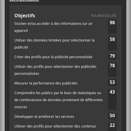
de spectacles en salle du 10 au 18 juin
2022.
Pour son édition 2022, Les Francos présenteront des
spectacles d’ici et d’ailleurs. Si l’organisation du
festival a donné
au compte-gouttes les noms de
quelques artistes
que les festivaliers pourront voir en
salle cet été, voici que la programmation complète est
dévoilée.
Le festival tient à souligner le
départ tragique de
Karim Ouellet en début d’année
en lui dédiant cette
e
33
édition, le qualifiant d’« ami des Francos dont le
souvenir indélébile sera honoré tout au long du
festival », peut-on lire dans le communiqué de presse.