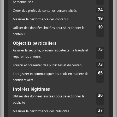
Sans plus attendre, voici, jour par jour, quels artistes
seront de passage aux Francos.
Vendredi 10 juin
Les finissant.es de l’École nationale de la chanson
ouvriront les festivités le vendredi 10 juin prochain à
19h. Ils seront suivis par
Gros Mené
à 20h qui vient
de lancer
Pax et Bonum
. Le groupe
zouz
assurera leur
première partie. Simultanément aura lieu le spectacle
retour de
Loud Lary et Ajust
qui affiche déjà complet,
ainsi que le spectacle de Lynda Lemay
La vie est un
conte de fous
.
Mononc’ Serge
sera aussi du côté des
Foufounes Électriques à 20h, lui qui a lancé son album
L’an 8000
à la fin de 2021. Pour clore cette première
soirée,
La Femme
sera au MTelus à 21h.