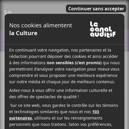
E
ACTUALITÉS
13 AVRIL 2022
MYRIAM BERCIER
PAR
/ FESTIVAL
/ FRANCOPHONE
F
T
P
A
W
A
C
I
R
E
T
T
B
T
A
O
E
G
O
R
E
K
R