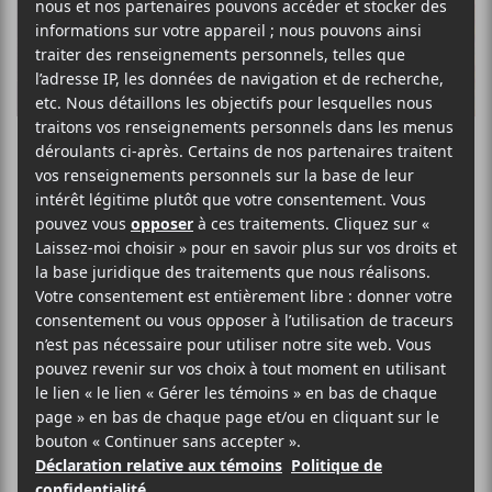
Les Francos
annoncent leur
programmation
en salle
e
Pour sa 33
édition, Les Francos
proposeront près d’une quarantaine