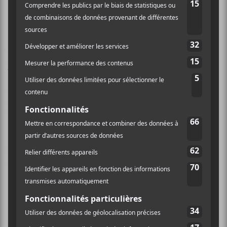
Samedi 11 juin
Cette deuxième journée de fête commencera toute en
énergie avec un programme triple : B.A.R.F.,
Fuck
Toute
et Nova Spei seront en spectacle au Studio TD à
19h. Suivra
Fishbach
avec
Julia Daigle
en première
partie au Club Soda. À la même heure, les intéressés
pourront assister à
Où sera le monde
, le spectacle de
Marc Dupré ou encore à
Incarnat & Ensemble de
cordes
d’
Ariane Moffatt
.
Étienne Coppée
assurera sa
première partie. Pour terminer cette soirée musicale,
Admiral T viendra séduire la foule qui se déplacera au
MTelus.
Dimanche 12 juin
C’est à
Damien Robitaille
que l’organisation des