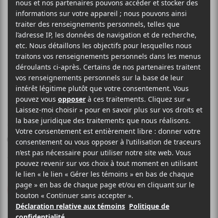
SALOMÉ LECLERC
Mille ouvrages mon
coeur
Audiogram
2021
37 minutes
8
LE MEILLEUR
DE LCA