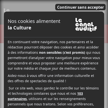
E
CRITIQUES