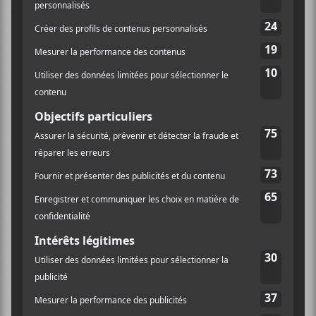
Salomé Leclerc
s’est adjoint cette fois-ci les services
de
Louis-Jean Cormier
à la console. Il en résulte un
album où la vulnérabilité de la musicienne reste le
point d’ancrage, mais avec des musiques un peu plus
expansives, appuyées par de magnifiques
arrangements de cordes et de cuivres (excellente
La
vie parfois
, avec cor français et tuba), et quelques
titres qui rockent un peu plus.
Mais qu’on ne s’y trompe pas, c’est bel et bien
Salomé
Leclerc
qui est en charge du projet. Non seulement
elle a écrit et composé les 12 titres, mais elle joue de
presque tout. Je ne sais pas si le désir d’exercer une
telle mainmise sur sa musique témoigne d’un besoin
d’en contrôler tous les paramètres, mais force est de
constater que ça la sert bien. Sa vision est claire, sans