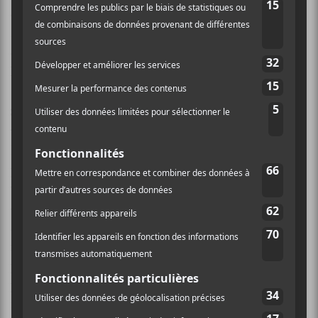
compromis. Même la « marque » Audiogram ne
semble pas lui coller à la peau, elle qui semble peu
encline à offrir des chansons conçues en fonction de
leur potentiel commercial ou radiophonique.
Salomé Leclerc
a toujours été une mélodiste de
talent et ça se confirme sur
Mille ouvrages mon cœur
.
Le rythme en trois temps de
Tes yeux à Barcelone
lui
permet d’offrir une mélodie ondulante sur un air de
valse, tandis que l’accompagnement alterne entre
couplets intimistes et envolées orchestrales. On sent
aussi qu’elle s’est permis un peu plus de libertés en
matière de structure chansonnière. Elle n’hésite pas,
par exemple, à interrompre le rythme brusquement
pour mieux nous surprendre avec une nouvelle
inflexion mélodique, comme sur
Mon cœur à