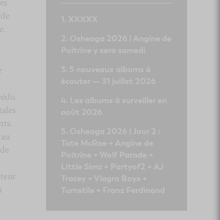
es
 de
XXXXX
e
.
Osheaga 2026 | Angine de
Poitrine y sera samedi
e
5 nouveaux albums à
écouter — 31 juillet 2026
e
bédo
.
Les albums à surveiller en
tales
août 2026
nts.
Osheaga 2026 | Jour 2 :
 au
Tate McRae + Angine de
 de
Poitrine + Wolf Parade +
Little Simz + Partyof2 + AJ
iteur
Tracey + Viagra Boys +
a
Turnstile + Franz Ferdinand