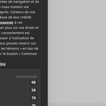
lbédo
onbon
2024
40 minutes
8
LE MEILLEUR
DE LCA
 propositions d’
artistes québécois à découvrir pendant 