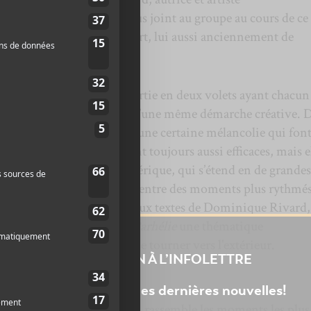
isième membre s’est de plus joint au groupe au cours de ce
 de Thomas Bruneau Faubert, lui aussi anciennement de
près de 1h20 de musique répartie en deux volets ayant chacun
 comme le clair et l’obscur d’une même démarche créative. 
es ambiances empreintes d’une certaine mélancolie qui font
ime
. Leurs mélodies restent toujours aussi efficaces, mais e
 une musique plus atmosphérique, qui s’étend en de grandes
nvitant à la contemplation entre des moments plus rythmés
quelque sorte en réponse aux textes de Dominique Rivard,
out à l’autre d’
Albédo
et
Parhélie
une thématique
he le regard de soi pour le tourner vers l’extérieur.
INSCRIPTION À L’INFOLETTRE
Ne manquez pas les dernières nouvelles!
re du projet. C’est l’album qui rassemble les moments les plu