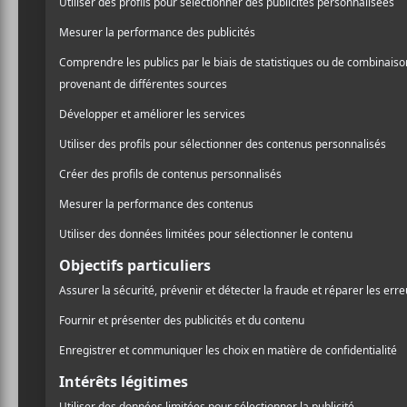
/ ÉLECTRONIQUE
2022
du Canal Auditif que
/ FRANCOPHONE
hissés parmi les artistes f
/ POP
dire que les deux membres
PARTAGER
de route à leur actif : Mar
F
T
P
A
W
A
qu’
Élie Raymond
est lui i
C
I
R
E
T
T
B
T
A
C’est donc avec beaucoup d
O
E
G
de la plus récente offrand
O
R
E
K
R
enthousiasme n’a été que dé
double, dont le second vol
le 19 avril prochain.
Albédo
et
Parhélie
sont le
Sublime
en 2022. Le grou
improvisées devant public. 
mélodies vocales, sur des 