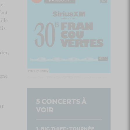
te
faut
ille
dis
nier,
igne
Culture Cible
·
FRANCOUVERTES 2026 - Les 9 demi-finalistes analysés à chaud! | Culture Cible
5
CONCERTS À
nt
VOIR
BIG THIEF : TOURNÉE