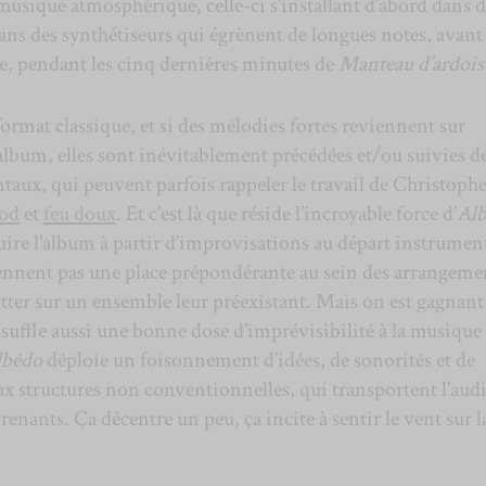
 musique atmosphérique, celle-ci s’installant d’abord dans d
ans des synthétiseurs qui égrènent de longues notes, avant
 ce, pendant les cinq dernières minutes de
Manteau d’ardois
format classique, et si des mélodies fortes reviennent sur
album, elles sont inévitablement précédées et/ou suivies d
ux, qui peuvent parfois rappeler le travail de Christoph
od
et
feu doux
. Et c’est là que réside l’incroyable force d’
Al
ire l’album à partir d’improvisations au départ instrumen
rennent pas une place prépondérante au sein des arrangeme
tter sur un ensemble leur préexistant. Mais on est gagnant
nsuffle aussi une bonne dose d’imprévisibilité à la musique
lbédo
déploie un foisonnement d’idées, de sonorités et de
x structures non conventionnelles, qui transportent l’aud
renants. Ça décentre un peu, ça incite à sentir le vent sur l