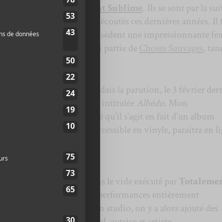
 j’ai découvert
Totalement Sublime
. Ils se sont par la sui
rancophones que j’ai le plus écoutés ces dernières années. Il 
 fondateurs du groupe possèdent une impressionnante feu
c-Antoine Barbier fait aussi partie de
Choses Sauvages
, tan
ssu de
Foreign Diplomats
.
’enthousiasme que j’attendais la parution, le 3 février der
e de
Totalement Sublime
intitulée
Albédo
. Mon
cuplé lorsque j’ai constaté qu’il s’agit en fait d’un album
et intitulé
Parhélie
, déjà accessible en vinyle, paraitra en l
 résultat d’un plongeon dans le vide exécuté par
Totaleme
pe a alors enregistré cinq performances entièrement
Le tout a été retravaillé en studio, on y a alors ajouté des
textes de Dominique Rivard, autrice et artiste