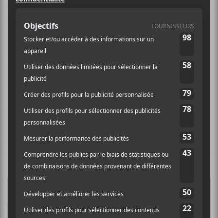
Organ Mood
est un groupe montréalais créé en 2008.
Ses membres sont Christophe Lamarche-Ledoux
(
Chocolat
,
feu doux
,
Lesser Evil
), Mathieu Jacques,
Estelle Frenette- Vallières et Mathieu Charbonneau.
Le groupe s’inspire des écosystèmes vivants et
mélange la musique avec des projections ainsi que du
visuel impressionnant.
Crédit photo:
Bandcamp
CRITIQUES