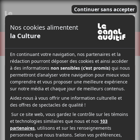
E
CRITIQUES