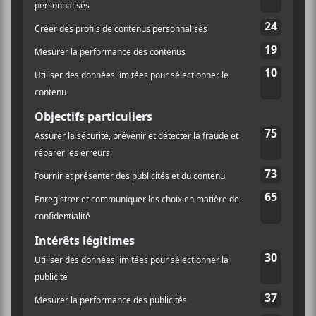
Ah oui, je parlais de deux groupes que l’on a suivis l’an
dernier. C’est que Ulsh est guitariste et/ou batteur des
capables de
Power Trip
, chouchous des métalleux l’an
dernier. Ajoute à
Mammoth Grinder
un buddé de
Full Of Hell et t’as pas mal un « braingasm » assuré
hein, mon p’tit soda?
Donc, à trois, les gars continuent à pousser les limites
du « cross-over thrash » comme ils le font dans leur
groupe respectif, mais en intégrant au son de
Mammoth Grinder
davantage de sonorités sludge, «
crust » et death.
C’est d’ailleurs sur ce dernier point, le death, que
Cosmic Crypt
amène une nouvelle proposition à la
table, éloignant
Mammoth Grinder
des sentiers