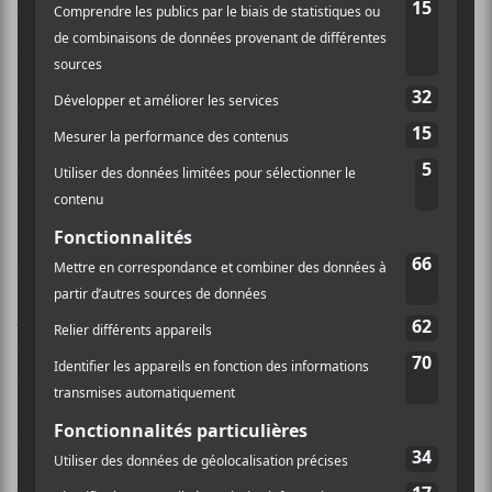
tapés par Entombed, notamment. Sur ce quatrième
album, les racines du groupe sont véritablement
ancrées dans les traditions américaines de musique
extrême plutôt que dans le répertoire scandinave,
comme c’était le cas sur les trois premiers efforts du
groupe.
Une des raisons qui explique ce virage est l’apport du
guitariste Bronzino, reléguant Ulsh au rôle de
bassiste. Bronzino a grandi en écoutant davantage de
Pantera
et de
Slayer
que de Meshuggah et de Amon
Amarth, ce qui donne à son style une esthétique très
garrochée, genre Kerry King. C’est que pour
Bronzino, l’important, c’est le chaos et le noise qui
prime, par la démonstration de sa technique. Iron
Reagan l’a d’ailleurs prouvé de belle façon : si les gars