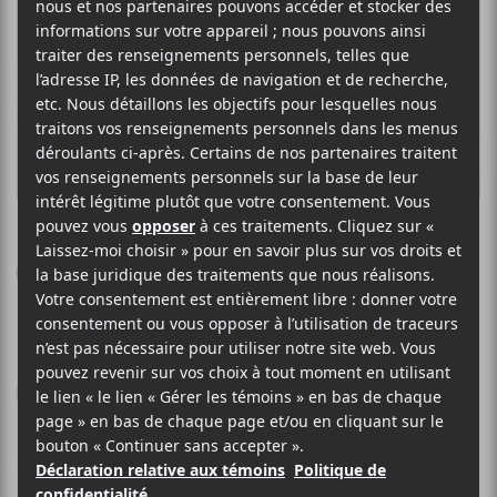
MAMMOTH GRINDER
Cosmic Crypt
Relapse Records
2018
30 minutes
7,5
15 MARS 2018
JEAN-SIMON FABIEN
PAR