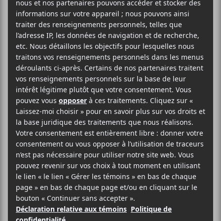
Louanges
,
Alex Burger
avec son concert
Un petit
coin de ciel
qui célèbre le country québécois,
Rau_Ze
,
Waahli
,
Maïa Barouh
,
Kizaba
, Less
Toches, Dowdelin, Manhu, Kelly Bado,Alysha
Brilla, Zalam Kao,
Poirier
,
Fovelle
,
Marie Céleste
,
Jeanne Côté
,
Caracol
, Grèn Sémé, Le Milieu et
plus.
Infos et billets
AJOUTER AU CALENDRIER