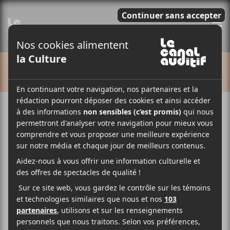
E
CALENDRIER
Festival Musique du Bout
du Monde 2026
6 août
9 août
17:00
23:00
@
–
@
Le FMBM 2026 aura lieu du 6 au 9 août à Gaspé et
présentera des concerts d’Aysanabee,
Les