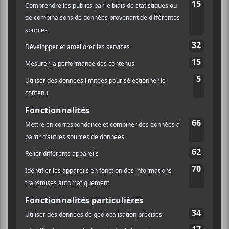
Auditif pour tout savoir de l’actualité
5
CONCERTS À VOIR
musicale, découvrir vos nouveaux
albums préférés et revivre les
concerts de la veille.
BIG THIEF : TOURNÉE SOMERSAULT
SLIDE 360
4 août - L’Olympia de Montréal
Prénom
FESTIVAL MUSIQUE DU BOUT DU
MONDE 2026
6 août - Festival Musique du Bout du Monde 2026
Nom
DANIEL CAESAR : TOURNÉE SONS OF
SPERGY + 070 SHAKE
6 août - Centre Bell
Adresse courriel
*
ÎLESONIQ 2026
8 août - Parc Jean-Drapeau
L’INTERNATIONAL PÉRIPHÉRIQUES
2026