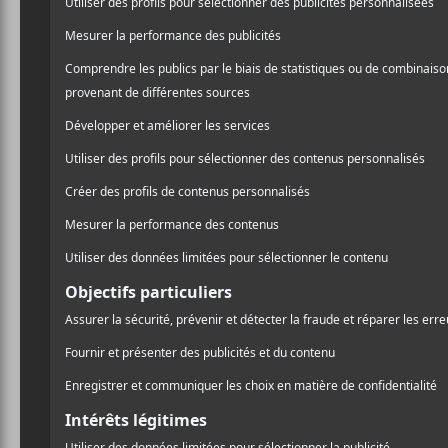
graisseux reluquant parti
/ ROCK
faisant nettement appel au
PARTAGER
revient à la charge avec u
F
T
P
power pop. Réalisé par
Bo
A
W
A
GO
, ce quatrième rejeton
C
I
R
E
T
T
Dolls
; plus particulièrem
B
T
A
O
E
G
O
R
E
Comme vous pouvez le co
K
R
rock, mais plutôt pour per
King Tuff
se sert de sa 
d’excès de toutes sortes. 
l’ami
Ty Segall
qui s’agite 
création.
Ceci dit, est-ce que cette 
choses près, on est dans l’