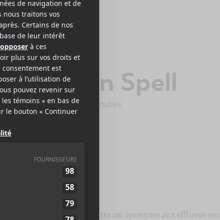
G TUFF
lack Moon Spell
op Records
2014
40 minutes
,5
s
Kyle Thomas
, faisait paraître un éponyme aux effluves ro