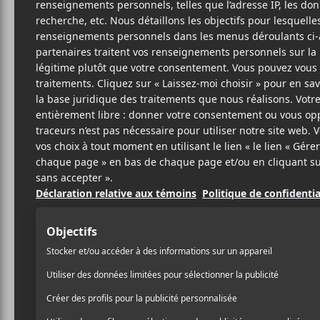
KIN
B
Sub P
6
24 SEPTEMBRE 2014
STÉPHANE
PAR
En 2012,
King Tuff
, alia
DESLAURIERS