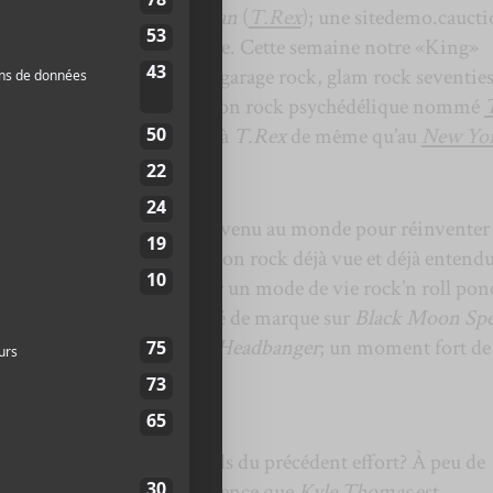
culièrement chez
Marc Bolan
(
T.Rex
); une sitedemo.cauct
x couilles plutôt qu’à la tête. Cette semaine notre «King»
n
Black Moon Spell
alliant garage rock, glam rock seventies
bby Harlow
, de la formation rock psychédélique nommé
 emprunte toujours autant à
T.Rex
de même qu’au
New Yo
ent à
Johnny Thunders
.
nstater,
Thomas
n’est pas venu au monde pour réinventer 
pétuer une certaine tradition rock déjà vue et déjà entendu
musique afin de promouvoir un mode de vie rock’n roll pon
On note au passage un invité de marque sur
Black Moon Spe
sur les fûts sur l’excellente
Headbanger
; un moment fort de 
offrande atteint les standards du précédent effort? À peu de
affirmative, à la seule différence que
Kyle Thomas
est