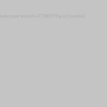
utube.com/watch?v=T72RUV9iq-o[/youtube]