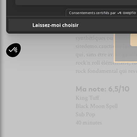
Ad
Sun
du cinglé
Julian Cope
conseille à tous les authe
Quand la plupart des autre
synthétiques ou encore ver
sitedemo.cauctions lustrées
qui, sans être avant-gardis
rock’n roll élémentaire, lu
rock fondamental qui reve
Ma note: 6,5/10
King Tuff
Black Moon Spell
Sub Pop
40 minutes