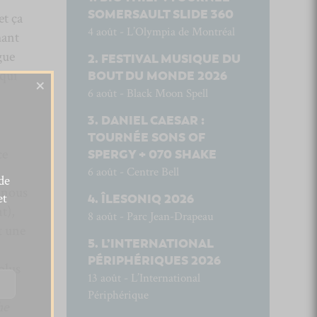
SOMERSAULT SLIDE 360
t ça
4 août - L’Olympia de Montréal
hant
gue
FESTIVAL MUSIQUE DU
 qui
BOUT DU MONDE 2026
×
6 août - Black Moon Spell
DANIEL CAESAR :
TOURNÉE SONS OF
ce
SPERGY + 070 SHAKE
6 août - Centre Bell
de
nous
et
ÎLESONIQ 2026
t),
8 août - Parc Jean-Drapeau
t une
L’INTERNATIONAL
PÉRIPHÉRIQUES 2026
 plus
13 août - L’International
Périphérique
he