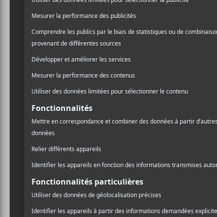
définitivement moins opé
rock adéquatement, mais c’
ainsi une appréciation qui
subtile quand même!) et
H
propulsaient
King Tuff
à
Spell
.
En contrepartie,
Thomas
qui fait que l’on s’ennuie 
A
persuasivement au rendez
l
balance une jouissive
Hea
une
Beautuful Thing
évoq
rencontre entre les
Ramon
Pr
remémorant
I Fought Th
garage rock, une divinem
Rainbow’s Run
dont le ri