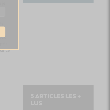
 je
és
rock
prit
ar ce
5
ARTICLES LES +
LUS