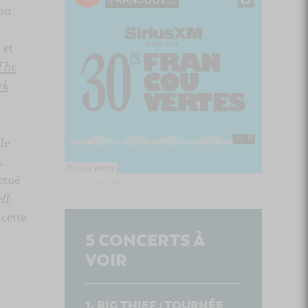
ion
 et
The
rk
le
.
ctué
Culture Cible
·
FRANCOUVERTES 2026 - Les 9 demi-finalistes analysés à chaud! | Culture Cible
ll
:
cette
5
CONCERTS À
VOIR
BIG THIEF : TOURNÉE