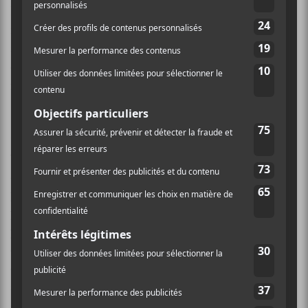
David Bujold. C’est assez raccord avec ce qu’on
retrouve sur cet album qui mise surtout sur un rock
alternatif qui évoque des artistes du genre que l’on
connait bien :
Ty Segall
,
Unknow Mortal Orchestra
et
même un peu de
Melvins
par-ci, par-là.
Quand on parle de Ty Segall, c’est particulièrement
vrai sur
L’abomination
, la dernière pièce qui est parue
avant la sortie de l’album. C’est aussi peut-être la
pièce, thématiquement parlant, qui semble le plus
près de
…Qu’un cauchemar devienne si vrai
. C’est une
pièce qui mène sur les guitares acoustiques qui sont
complétées par des guitares avec du muscle, un peu
comme sur
Manipulator
. Ça se poursuit par la suite
sur l’excellente
La honte
qui offre à Bujold des
occasions de se faire aller le gosier alors que la basse de