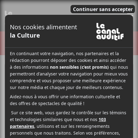
E
CRITIQUES