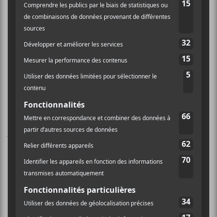
Pierre-Alexandre est groovy à souhait.
Dans les aventures de rock alternatif, il y a la
sympathiquement bizarre
Le mentor
qui est un genre
mélange de
Fred Fortin
et Unknown Mortal
Orchestra. Son refrain est léger, mais les couplets, eux,
sont pile-poil dans l’Unknow Mortal Orchestra.
Pour les amoureux de rock plus lourd et plus rapide,
J’vois noir dans l’clair
, qui, dans les paroles, se
rapproche des premiers albums de la formation, mais
qui rentre au poste avec un gros riff musclé où la
batterie se fait aller sur un moyen-temps.
Je sais pas
c’que j’fais icitte
est aussi surprenante avec son
sentiment de section rythmique qui déboule les
escaliers fort bien exécutés. Sur une note