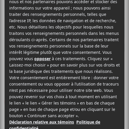
FUUDGE
Les horribles
Folivora Records
2026
36 minutes
8
LE MEILLEUR
DE LCA
15 MAI 2026
LOUIS-PHILIPPE LABRÈCHE
PAR