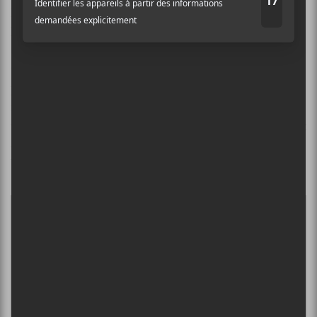
particulièrement intense,
V’là les horribles
prend un
peu la tangente punk.
C’est vraiment un album franchement convaincant
pour
Fuudge
, qui rentre au poste avec de belles
influences que le groupe passe au mélangeur avec sa
touche unique.
Les horribles
est un album qui s’inscrit
dans la continuité sans se répéter et ça, c’est rare. Du
bon rock bien d’ici.
×
INSCRIPTION À L’INFOLETTRE
Ne manquez pas les dernières
nouvelles!
Abonnez-vous à l’infolettre du Canal