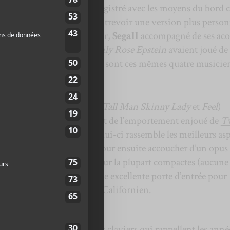
fert
Sleeper
; un album enregistré avec les moyens du bord 
 acoustique qui laissait entrevoir une version plus person
 Coachella, en avril dernier,
Segall
accompagné de ses aco
n
,
Charles Moothart
et
Emily Rose Epstein
avaient joué de
ient pas mal. D’ailleurs, ce sont ces mêmes quatre musicie
erhouse
.
 à Coachella (
Green Belly
,
Tall Man Skinny Lady
et
Feel
)
s rock qui se rapprocherait de l’emportement enjoué de
T
gall
. Sur
Manipulator
, celui-ci rassemble les meilleurs as
es trois dernières années pour ensuite accoucher d’un opus
rocheur. Dix-sept pièces pour la plupart compactes (aucune
inq minutes) qui seront une excellente porte d’entrée pour
 dans la discographie du Californien.
 pièce titre, surtout sur des claviers qui rappellent les anné