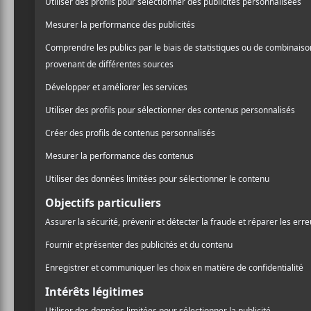
Californien nous avait of
/ ROCK
lui. Un disque entièrement
PARTAGER
du jeune américain. Puis à
F
T
P
de toujours:
Mikal Croni
A
W
A
nouvelles pièces qui rocka
C
I
R
E
T
T
qui officiaient sur
Slaught
B
T
A
O
E
G
O
R
E
Déjà, les pièces présentées
K
R
annonçaient un album plu
C’était sous-estimer
Ty Se
de chacun de ses projets d
nuancé, intelligent et acc
n’excédant la marque de c
quiconque veut s’immerger
Manipulator
s’ouvre sur la