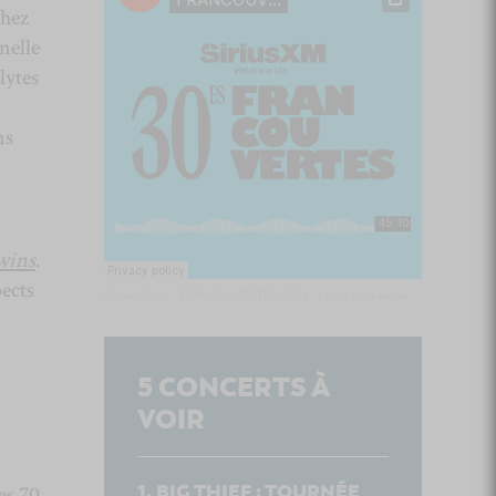
chez
nelle
lytes
ns
wins
.
pects
Culture Cible
·
FRANCOUVERTES 2026 - Les 9 demi-finalistes analysés à chaud! | Culture Cible
5
CONCERTS À
VOIR
BIG THIEF : TOURNÉE
es 70