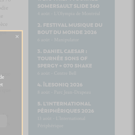
SOMERSAULT SLIDE 360
odie
4 août - L’Olympia de Montréal
ue
ièce
FESTIVAL MUSIQUE DU
qui
BOUT DU MONDE 2026
×
6 août - Manipulator
DANIEL CAESAR :
TOURNÉE SONS OF
SPERGY + 070 SHAKE
6 août - Centre Bell
t que
de
et
ÎLESONIQ 2026
s que
8 août - Parc Jean-Drapeau
L’INTERNATIONAL
PÉRIPHÉRIQUES 2026
olie
13 août - L’International
alors
Périphérique