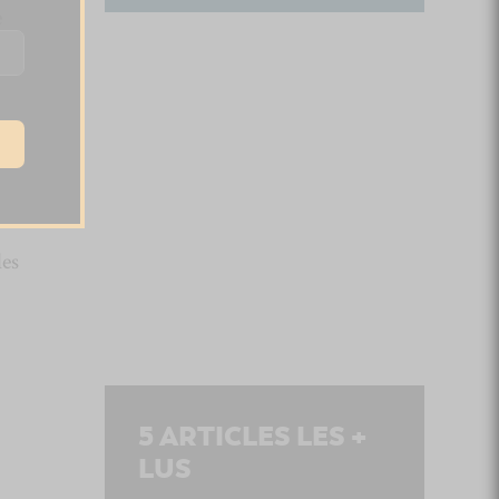
e
 de
les
5
ARTICLES LES +
LUS