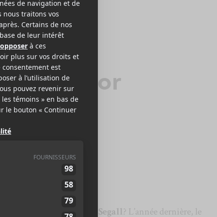
SEGALL
anipulator
City
2014
57 minutes
,5
LE MEILLEUR
DE LCA
cale sans une sortie de
Ty Segall
? L’année dernière, le