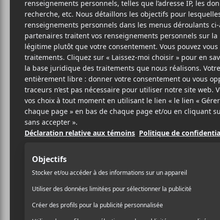
TY 
M
Drag 
8
26 AOÛT 2014
LOUIS-PHILIPPE
PAR
Que serait une année musi
LABRÈCHE