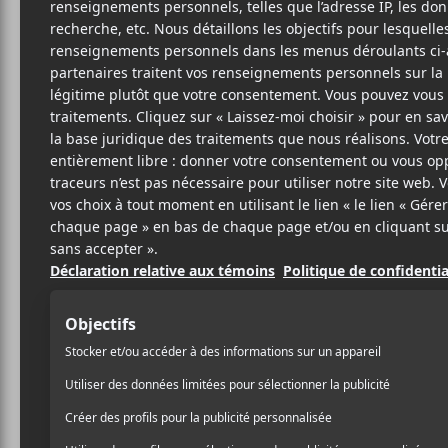
2 JUIN 2026
LOUIS-PHILIPPE
PAR
LABRÈCHE
/ EXPÉRIMENTAL
/ FOLK
/ FRANCOPHONE
/ HIP HOP / RAP
/ MÉTAL / INDUSTRIEL
/ POP
/ PUNK/HARDCORE
/ ROCK
PARTAGER
F
T
P
A
W
A
C
I
R
E
T
T
B
T
A
O
E
G
O
R
E
K
R