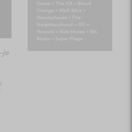
Geese + The XX + Blood
Orange + Wolf Alice +
Wunderhorse + The
Neighbourhood + JID +
Yaosobi + Bob Moses + Rio
Kosta + Super Plage
-je
s
r