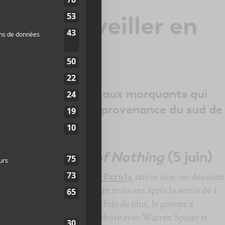
ms à surveiller en
6
 plusieurs albums locaux marquants qui
deux bons noms en provenance du sud de 
omething Out of Nothing
(5 juin)
Bye Parula
arrive avec un deuxièm
album trois ans après la sortie de
I
.
Une fois de plus, le groupe a
collaboré avec Warren Spicer et