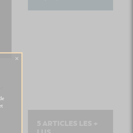
×
de
de
on
et
5
ARTICLES LES +
LUS