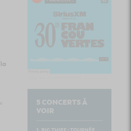
la
Culture Cible
·
FRANCOUVERTES 2026 - Les 9 demi-finalistes analysés à chaud! | Culture Cible
5
CONCERTS À
e
VOIR
BIG THIEF : TOURNÉE