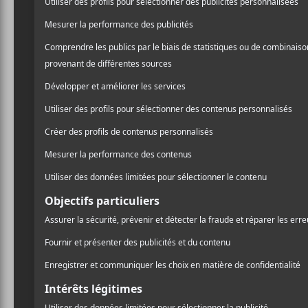
Les albu
juin 202
Ce mois-ci, il y a
seront lancés et 
frontière.
Bye Parula —
S