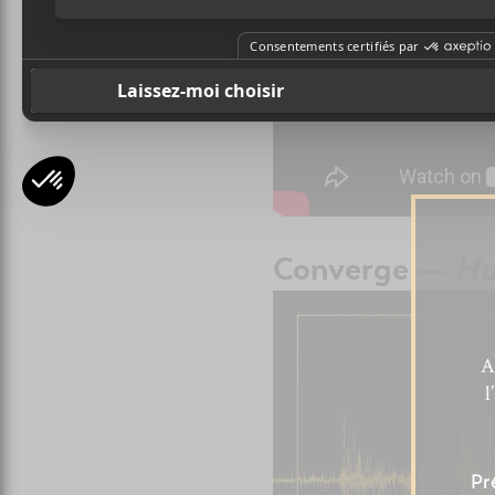
Converge —
Hu
A
l
Pr