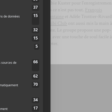
Robbie Kuster pour l’enregistremen
mais ce n’est pas tout.
François
Lafontaine
et Adèle Trottier-Rivard
de
Bibi Club
ont aussi mis la main 
la pâte. Le groupe propose une pop-
rock avec une touche de soul facile à
adopter.