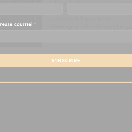
l’album, Jacob Bannon s’est imagin
que celui-ci est le son de la douleur
commune de la population.
resse courriel
*
Converge
semble en forme plus qu
jamais.