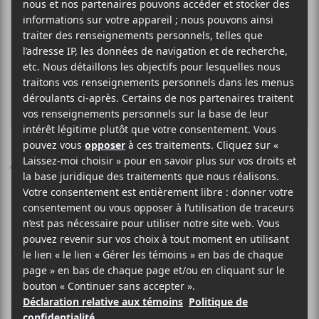
MEAT WAVE
The Incessant
SideOneDummy Records
2017
36 minutes
8,5
LE MEILLEUR
DE LCA
28 FÉVRIER 2017
STÉPHANE DESLAURIERS
PAR