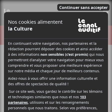
E
CRITIQUES