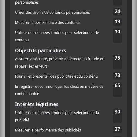
surutilisée pour qualifier des groupes qui ne le sont
pas réellement,
Meat Wave
mérite parfaitement la
dénomination. Pourquoi ? Parce que
Meat Wave
interprète leurs chansons comme si leur vie en
dépendait et, plus que jamais, sur
The Incessant
, le
trio fait preuve d’une intensité qui fait peur.
Après moult tournées aux quatre coins de l’Amérique,
Chris Sutter
a mis fin à une longue relation qui a duré
près de douze ans. S’ensuivit une période tumultueuse
où l’homme a sombré dans les troubles anxieux et
épisodes d’auto-destruction qui ont failli le tuer…
Rien de bien jojo. Revenant difficilement à la vie,
Sutter
a rameuté ses potes,
Joe Gac
(basse) et
Ryan
Wizniak
(batterie), et s’est attelé à la tâche afin d’écrire
12 brûlots punk. Le titre de l’album,
The Incessant
, est