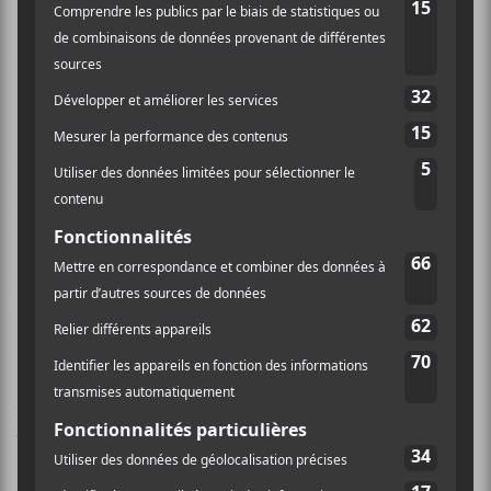
une référence directe à ces crises anxiogènes
répétitives et constamment anticipées par celui ou
celle qui les vivent.
Si sur
Delusion Moon
on percevait le talent
mélodique de
Sutter
, sur
The Incessant
, on est happé
par les mélodies inspirées du bonhomme.
Musicalement, la pédale est dans le fond, les chansons
sont mieux fignolées et la réalisation rêche d’
Albini
confère à l’ensemble de l’œuvre une authentique
violence, une parfaite intensité.
Sutter
nous garroche
littéralement toute son anxiété, sa rage et son
nihilisme avec une véracité qui trouble. Bizarrement,
j’ai tout de suite pensé à la fureur vitriolique de…
Fiona Apple
! On retrouve la même honnêteté que la
dame, mais avec un son magnifiquement décapant.