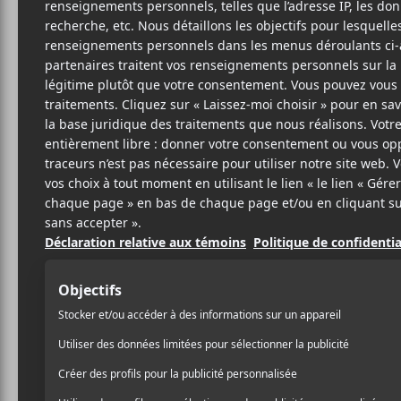
GOR
H
Warne
6
1 MAI 2017
LOUIS-PHILIPPE
PAR
Le groupe
Gorillaz
était 
LABRÈCHE