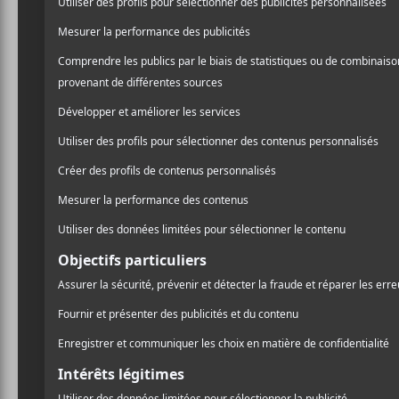
Albarn
qui dépeint quatre 
/ ÉLECTRONIQUE
deux albums de 2010 :
The
/ ROCK
occupé avec un album sol
PARTAGER
aventures musicales dont u
F
T
P
A
W
A
l’Anglais ne chômait pas.
C
I
R
E
T
T
B
T
A
Gorillaz
revient avec un 
O
E
G
soul et du R&B. Fidèle à 
O
R
E
K
R
multitude d’artistes actue
n’accouche jamais d’une 
pour le projet. Ne vous at
Today
ou un
Feel Good In
n’arrivent jamais au nivea
Tout de même, certaines p
Vince Staples
qui ouvre Hu