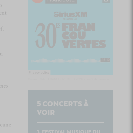
es
ent
f,
du
Culture Cible
·
FRANCOUVERTES 2026 - Les 9 demi-finalistes analysés à chaud! | Culture Cible
mes
5
CONCERTS À
VOIR
jeune
FESTIVAL MUSIQUE DU
e