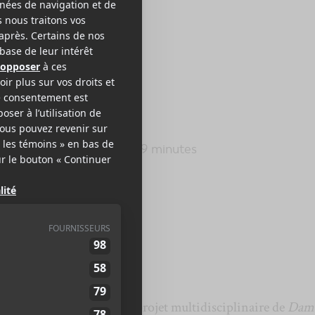
ILLAZ
umanz
r Bros. Records
2017
49 minutes
,5
attendu de pied ferme! Le projet multidisciplinaire de
Dam