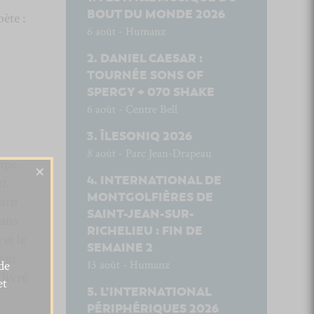
BOUT DU MONDE 2026
ète :
6 août - Humanz
DANIEL CAESAR :
TOURNÉE SONS OF
SPERGY + 070 SHAKE
6 août - Centre Bell
ÎLESONIQ 2026
8 août - Parc Jean-Drapeau
ipe
×
INTERNATIONAL DE
t
.
MONTGOLFIÈRES DE
arn
SAINT-JEAN-SUR-
dans
RICHELIEU : FIN DE
et le
SEMAINE 2
qui
de
13 août - Humanz
 livré
et
L’INTERNATIONAL
PÉRIPHÉRIQUES 2026