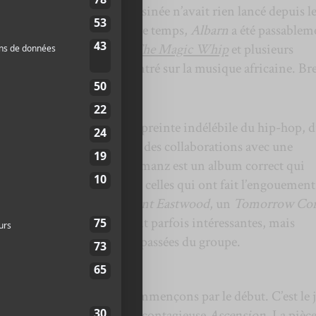
personnages de bande dessinée n’avait rien lancé depuis l
 Fall
et
Plastic Beach
. Entre temps,
Albarn
a été passablem
o, un retour de
Blur
avec
The Magic Whip
et plusieurs
n album de son projet centré sur la musique africaine. Bre
autre album qui porte l’empreinte indélébile du hip-hop, 
son habitude,
Albarn
a pigé des collaborations avec une
ls aux voix pertinentes. Humanz est un album correct qui
chanson marquante comme celles qui ont fait l’engouement
tendez pas à trouver un
Clint Eastwood
, un
Tomorrow Co
c
. Les nouvelles pièces sont parfois intéressantes, mais
u fédérateur des créations passées du groupe.
ièces valent le détour. Commençons par le début. C’est le 
manz avec l’excellente et contagieuse
Ascension
. La pièc