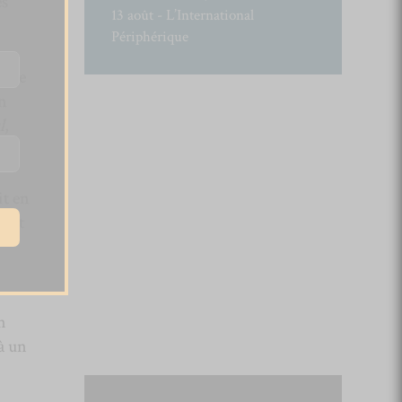
es
13 août - L’International
Périphérique
e ce
on
l
,
y
it en
fait
r
n
à un