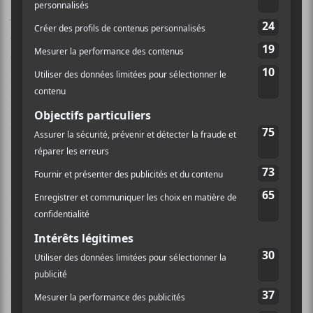
Jardin,
Claudie Létourneau
,
Édouard Tremblay-
Grenier
,
Embo/phlébite
, Marie Amali,
Maude
Sonier
, Superchérie et
Georges Ouel
. J’ai pu jaser
avec ce dernier, qui a déjà fait une autre version de ce
processus avec la SPACQ-AE (Société professionnelle
des auteurs, compositeurs du Québec et des artistes
entrepreneurs). Dans ce chemin d’écriture précédent,
il n’y avait pas la portion concert pour compléter.
« Ce qui est cool, c’est qu’on se retrouve à tous rester
dans la même maison. On suit des formations de 9 à
5, ce sont des ateliers d’écriture. On passe des journées
avec Xavier (NDLR : Lacouture, le formateur), il est
quand même dynamique, il nous amène des ateliers
différents. Il y a comme une méthode pour nous faire
débloquer l’écriture. Ce qui est dans sa démarche, de