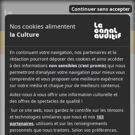
E
CHRONIQUES
27 MAI 2026
LOUIS-PHILIPPE LABRÈCHE
PAR
/ FOLK
/ FRANCOPHONE
/ POP
F
T
P
A
W
A
C
I
R
E
T
T
B
T
A
O
E
G
O
R
E
K
R