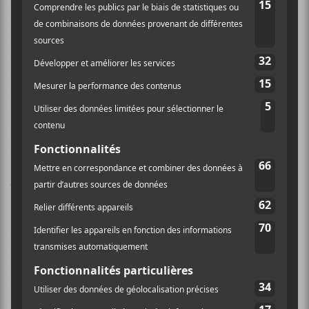
ce que je me souviens, c’était de séparer un peu
l’auteur de l’interprète. »
Georges Ouel
explique qu’il
a même pu concevoir ses textes comme des textes qui
seraient suffisammen différents de ses propres
préoccupations pour être destinés à d’autres artistes.
Dans le processus, ça permet de prendre un pas de
recul, de créer autrement sans se centrer uniquement
sur ce qui l’habite à ce moment-là.
Tous dans la même galère
Il y a aussi le groupe. Parce que l’artiste ne rentre pas
seul dans les Chemins d’écriture. Il est accompagné de
ses pairs qui sont tous dans la même situation. On
leur demande de faire preuve d’une grande
vulnérabilité en s’exposant à des artistes qu’ils ne
connaissent pas nécessairement, mais qui partagent