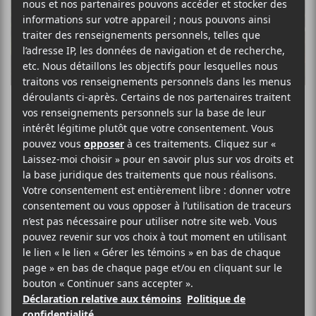
Georges Ouel |
Entrevue : les
chemins
d’écritures du
Festival de la
chanson de