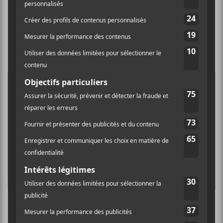
Blur
est
particulièrement
efficace dans le genre.
Étienne Dufresne —
Sainte-