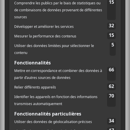
Colère
Étienne Dufresne
lance son premier EP
qui nous offre des
compositions de pop-
rock qui rappellent
l’univers de
Mac
DeMarco
. Un peu
trop? C’est sûr qu’on
est encore très près des
influences. Par contre,
au niveau des textes, il
y a quelque chose qui
se passe.
Dufresne
a
le don de nous
traduire assez