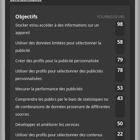
Forever —
Close to the Flame
La Montréalaise June
Moon lance ici son
deuxième EP sous le
pseudonyme
Forever
.
On y retrouve des
pièces de pop qui tire
sur le R&B et qui se
prête bien à des
soirées intimes. C’est
tout à fait réussi. On y
reconnaît des
similitudes avec
FKA
Twigs
et
Charlotte
Day Wilson
. La pièce