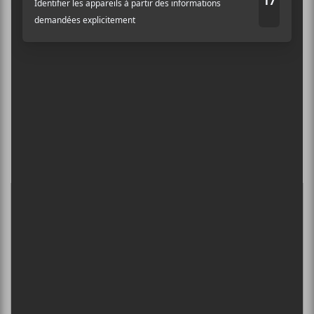
limpidement des
situations sans oublier
de nous livrer le tout
en poésie et
musicalité. Ça
fonctionne vraiment
très bien.