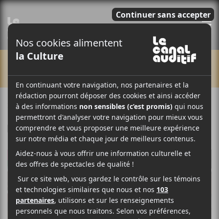
E
CHRONIQUES
27 FÉVRIER 2020
LOUIS-PHILIPPE LABRÈCHE
PAR
F
T
P
A
W
A
C
I
R
E
T
T
B
T
A
O
E
G
O
R
E
K
R