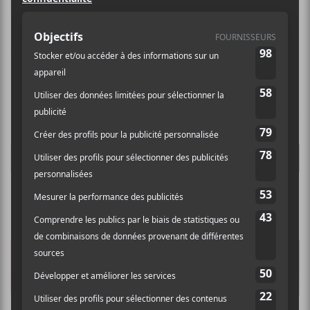
Forever
est le nom de scène de June Moon, une
autrice-compositrice-interprète montréalaise. Elle
lancera le 14 février, son premier EP chez Cascine.
CHRONIQUES