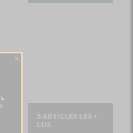
×
de
et
5
ARTICLES LES +
LUS