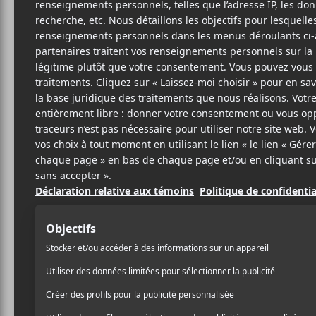
T
ÉLE
SITE W
BIO