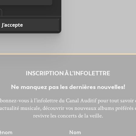
INSCRIPTION À L’INFOLETTRE
Ne manquez pas les dernières nouvelles!
bonnez-vous à l’infolettre du Canal Auditif pour tout savoir 
’actualité musicale, découvrir vos nouveaux albums préférés 
revivre les concerts de la veille.
énom
Nom