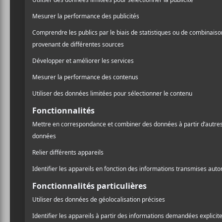
Dévoilement de la
La p
programmation 2022 de
Sa
Vue sur la Relève
L’édition 2020 du Cabaret
L’
Festif! de la relève
montg
rap