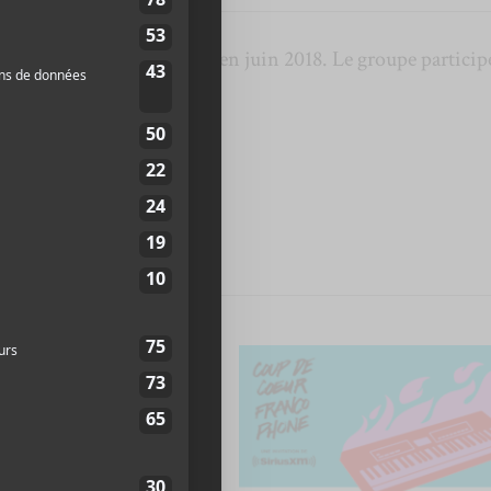
ancé un EP,
Autour de toi
, en juin 2018. Le groupe particip