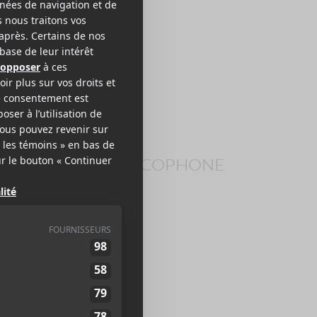
itelaine
CTRONIQUE FRANCOPHONE
EB >