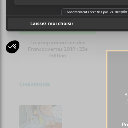
La programmation des
Francouvertes 2019 : 23e
édition
CHANSONS
A
l
Pr