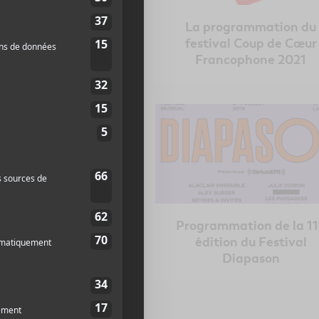
rogrammation de
La programmation du
nta Teresa 2022
festival Coup de Cœur
dévoilée
Francophone 2021
International de
Programmation de la 1
olfières 2019 : Du
édition du Festival
 au rendez-vous
Diapason