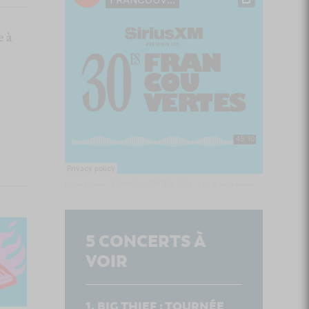
e à
Culture Cible
·
FRANCOUVERTES 2026 - Les 9 demi-finalistes analysés à chaud! | Culture Cible
5
CONCERTS À
VOIR
BIG THIEF : TOURNÉE