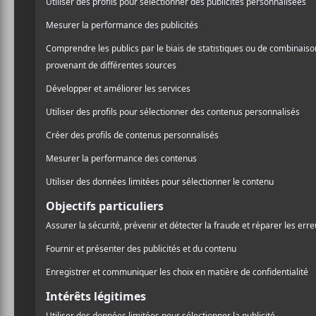
Titelaine
est un duo musical montréalais qui a l
l’édition 2019 des Francouvertes.
NOUVELLES