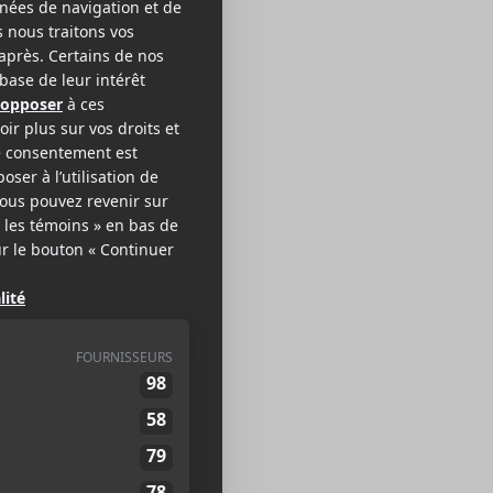
wam
NK/HARDCORE