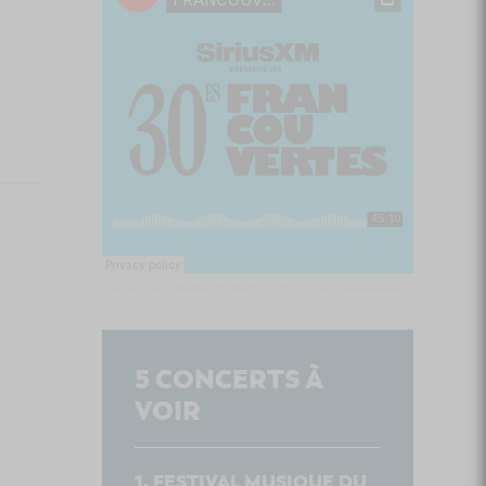
Culture Cible
·
FRANCOUVERTES 2026 - Les 9 demi-finalistes analysés à chaud! | Culture Cible
5
CONCERTS À
VOIR
FESTIVAL MUSIQUE DU