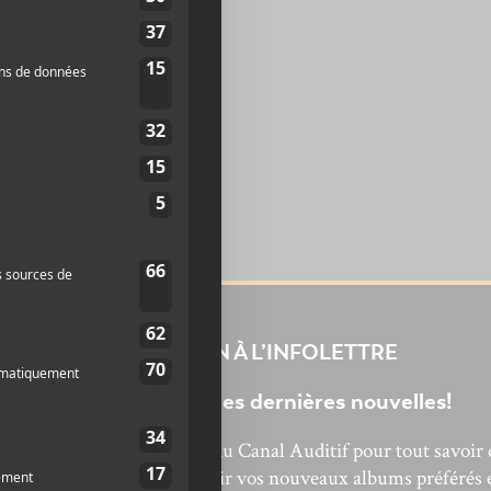
INSCRIPTION À L’INFOLETTRE
Ne manquez pas les dernières nouvelles!
bonnez-vous à l’infolettre du Canal Auditif pour tout savoir 
’actualité musicale, découvrir vos nouveaux albums préférés 