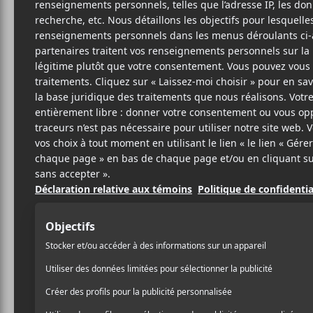
Q
PU
Crédit photo:
Bandcamp