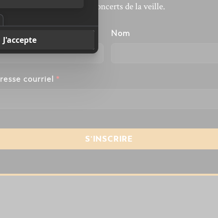
revivre les concerts de la veille.
énom
Nom
resse courriel
*