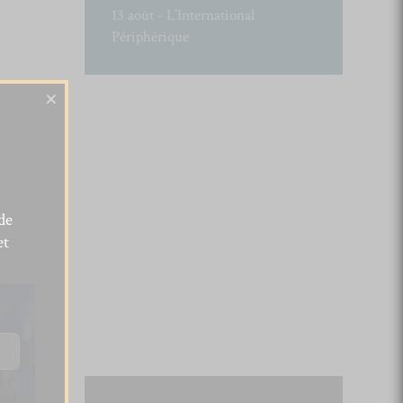
13 août - L’International
Périphérique
×
de
et