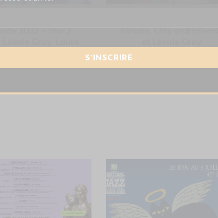
val Musique du Bout
FIJM 2022 | jour 8 : Taku
nde 2022 – Jour 3 :
Kuroda, Clay and Frien
Léonie Gray, Laura
et Léonie Gray
y, Lido Pimienta et
Ghetto Kumbé