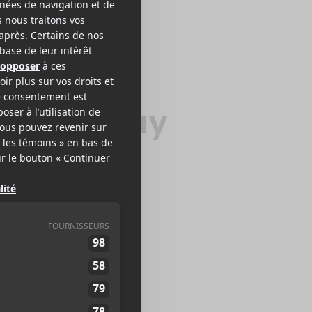
éonie Gray
 B / SOUL
EB >