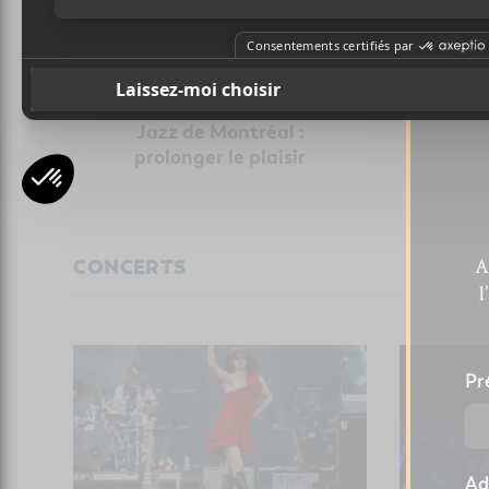
Festival International de
Jazz de Montréal :
prolonger le plaisir
A
CONCERTS
l
Pr
Ad