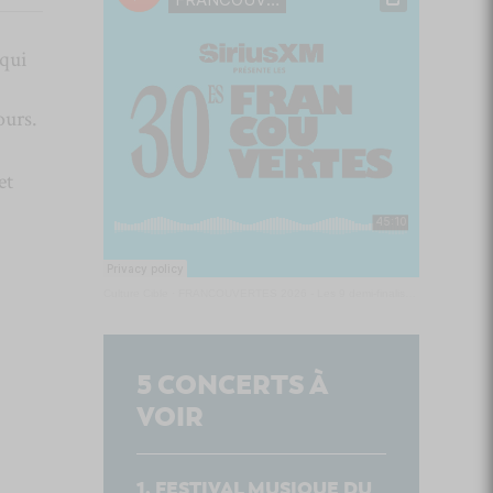
 qui
ours.
et
Culture Cible
·
FRANCOUVERTES 2026 - Les 9 demi-finalistes analysés à chaud! | Culture Cible
5
CONCERTS À
VOIR
FESTIVAL MUSIQUE DU