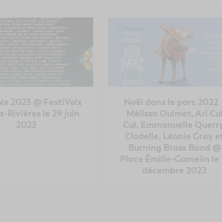
oix 2023 @ FestiVoix
Noël dans le parc 2022 
s-Rivières le 29 juin
Mélissa Ouimet, Ari Cu
2023
Cui, Emmanuelle Querry
Clodelle, Léonie Gray e
Burning Brass Band @
Place Émilie-Gamelin le 
décembre 2022