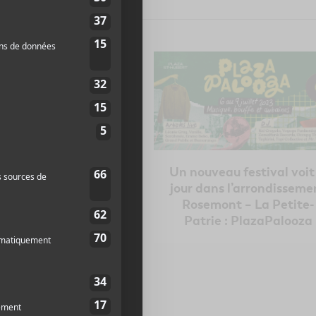
 programmation
Un nouveau festival voit
’Osheaga 2024
jour dans l’arrondisseme
Rosemont – La Petite-
Patrie : PlazaPalooza