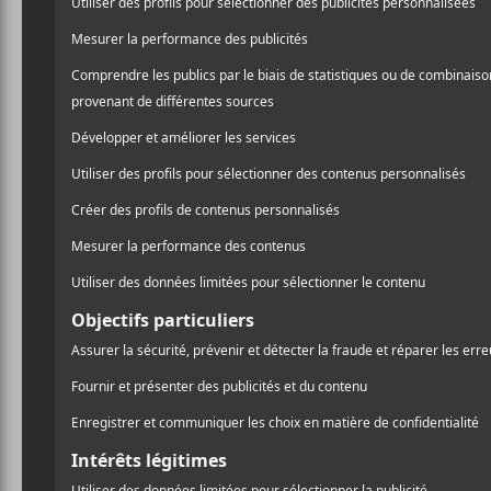
Léonie Gray est une chanteuse soul et R&B née à L
lui permet de grandir dans une famille où la musiqu
attrape la piqûre d’être sur scène pour chanter. El
Ses influences musicales sont multiples : Billie
Feist. Elle assure les premières parties de plusie
Morcheeba. En 2018, elle lance son premier EP
G
Crédit photo:
Villedepluie