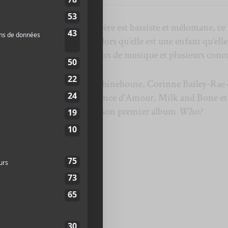
avaltrie au Québec. Son père est bassiste et mélomane, ce
e est importante. C’est alors qu’elle est une enfant qu’elle
le prend alors part à des cours de musique et plusieurs conc
 Holiday, Etta James, Amy Whinehouse, Corinne Bailey-Rae 
urs artistes, dont Beyries, France d’Amour, Milk and Bone et
rowth.
En 2022, elle lance son premier album
Who?