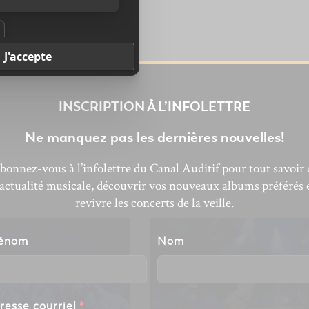
INSCRIPTION À L’INFOLETTRE
Ne manquez pas les dernières nouvelles!
bonnez-vous à l’infolettre du Canal Auditif pour tout savoir 
’actualité musicale, découvrir vos nouveaux albums préférés 
revivre les concerts de la veille.
énom
Nom
resse courriel
*