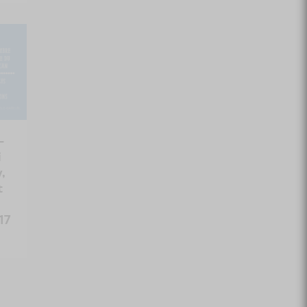
–
i
,
t
17