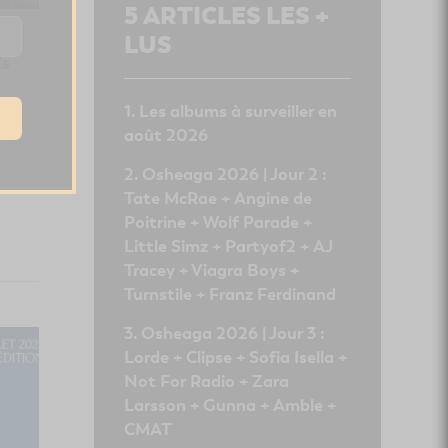
5
ARTICLES LES +
ya
LUS
ds
Les albums à surveiller en
août 2026
Osheaga 2026 | Jour 2 :
Tate McRae + Angine de
Poitrine + Wolf Parade +
Little Simz + Partyof2 + AJ
Tracey + Viagra Boys +
Turnstile + Franz Ferdinand
Osheaga 2026 | Jour 3 :
Lorde + Clipse + Sofia Isella +
Not For Radio + Zara
Larsson + Gunna + Amble +
CMAT