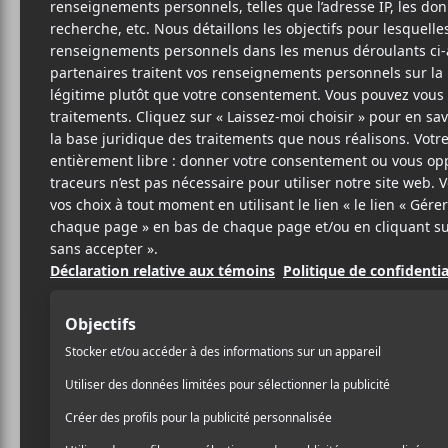
L
R &
SITE W
BIO