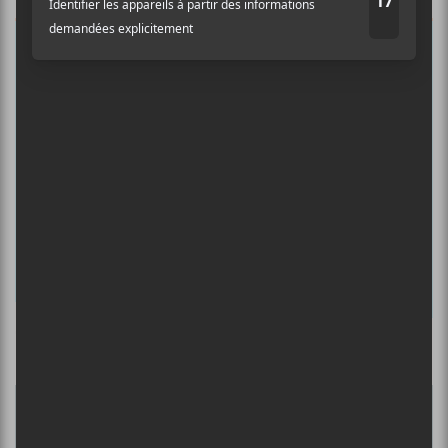
Abonnez-vous à l’infolettre du Canal
Auditif pour tout savoir de l’actualité
musicale, découvrir vos nouveaux
albums préférés et revivre les
concerts de la veille.
Prénom
Nom
Culture Cible
·
FRANCOUVERTES 2026 - Les 9 demi-finalistes analysés à chaud! | Culture Cible
Adresse courriel
*
5
CONCERTS À VOIR