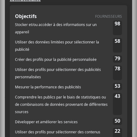
PlazaPalooza
La SDC Plaza Saint-Hubert, en
collaboration avec l’arrondissement
Rosemont – La Petite-Patrie, dévoile
la toute nouvelle édition de son
festival de musique désormais
nommé PlazaPalooza. L’événement
se déroulera du 6 au 9 juillet prochain
tout au long de la promenade Saint-
Hubert.
Ouvert au grand public, cet événement familial, et
gratuit, vise à revitaliser les quartiers environnants de