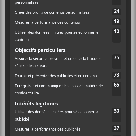
la Plaza Saint-Hubert en contribuant à leur vitalité.
Les périodes de construction, combinées aux effets
encore ressentis de la pandémie, ont eu un impact
considérable sur l’écosystème commercial, social et
culturel de ce lieu emblématique de Montréal.
La rue St-Hubert sera piétonne et deux scènes seront
installées afin d’accueillir artistes et DJ. Répartie sur
une période de quatre jours, la programmation
musicale met en vedette une panoplie de DJ ainsi que
les artistes suivants : Bumaranga,
Emma Beko
,
Grand
Public
,
Léonie Gray
,
Sarahmée
et
Vanille
.
Pour obtenir de plus amples informations sur
l’événement, c’est
par ici
.