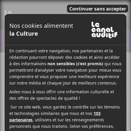
E
ACTUALITÉS
15 JUIN 2023
STÉPHANE DESLAURIERS
PAR
/ FESTIVAL
F
T
P
A
W
A
C
I
R
E
T
T
B
T
A
O
E
G
O
R
E
K
R